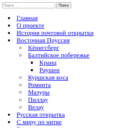
Перейти
Поиск:
История Восточной Пруссии в почтовых открытках и не
к
Открытка из Восточной
только
содержимому
Главная
Пруссии
О проекте
История почтовой открытки
Восточная Пруссия
Кёнигсберг
Балтийское побережье
Кранц
Раушен
Куршская коса
Роминта
Мазуры
Пиллау
Велау
Русская открытка
С миру по нитке