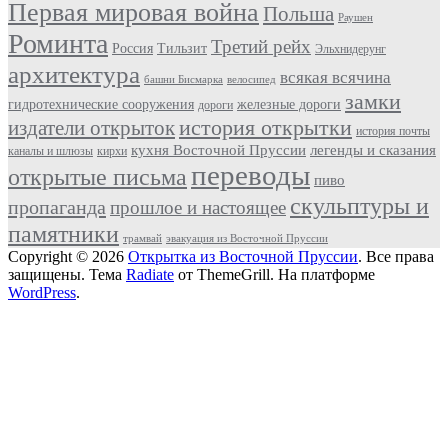
Первая мировая война
Польша
Раушен
Роминта
Третий рейх
Россия
Тильзит
Эльхнидерунг
архитектура
всякая всячина
башни Бисмарка
велосипед
замки
гидротехнические сооружения
железные дороги
дороги
история открытки
издатели открыток
история почты
кухня Восточной Пруссии
легенды и сказания
каналы и шлюзы
кирхи
переводы
открытые письма
пиво
скульптуры и
пропаганда
прошлое и настоящее
памятники
трамвай
эвакуация из Восточной Пруссии
Copyright © 2026
Открытка из Восточной Пруссии
. Все права
защищены. Тема
Radiate
от ThemeGrill. На платформе
WordPress
.