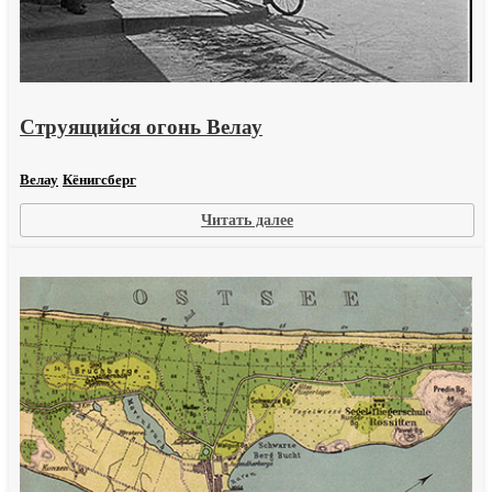
Струящийся огонь Велау
Велау
Кёнигсберг
:
Читать далее
Струящийся
огонь
Велау