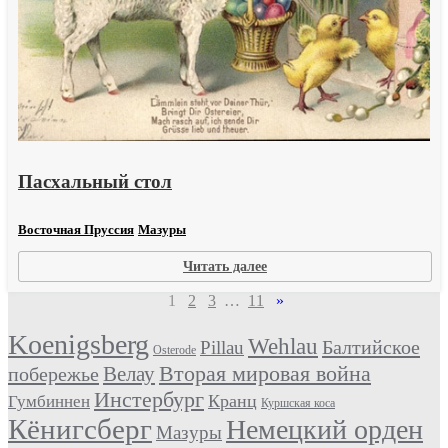
Пасхальный стол
Восточная Пруссия
Мазуры
:
Читать далее
Пасхальный
стол
1
2
3
…
11
»
Koenigsberg
Wehlau
Балтийское
Pillau
Osterode
Вторая мировая война
Велау
побережье
Инстербург
Кранц
Гумбиннен
Куршская коса
Кёнигсберг
Немецкий орден
Мазуры