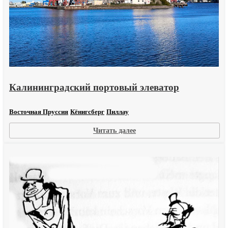
Калининградский портовый элеватор
Восточная Пруссия
Кёнигсберг
Пиллау
:
Читать далее
Калининградский
портовый
элеватор