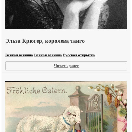
Эльза Крюгер, королева танго
Всякая всячина
Всякая всячина
Русская открытка
:
Читать далее
Эльза
Крюгер,
королева
танго