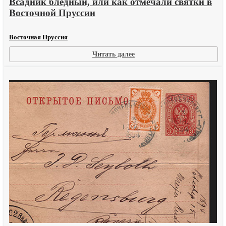
Всадник бледный, или как отмечали святки в
Восточной Пруссии
Восточная Пруссия
:
Читать далее
Всадник
бледный,
или
как
отмечали
святки
в
Восточной
Пруссии