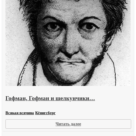
Гофман, Гофман и щелкунчики…
Всякая всячина
Кёнигсберг
:
Читать далее
Гофман,
Гофман