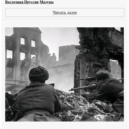
Восточная Пруссия
Мазуры
:
Читать далее
Знаменательный
день
в
Шиссомире