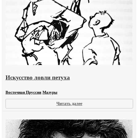
Искусство ловли петуха
Восточная Пруссия
Мазуры
:
Читать далее
Искусство
ловли
петуха