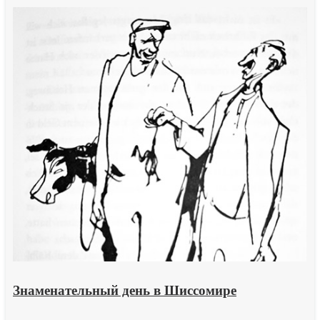
стриженом
овечьем
меху
Знаменательный день в Шиссомире