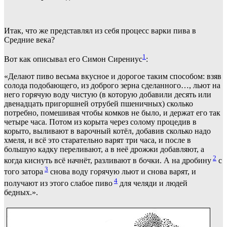
Итак, что же представлял из себя процесс варки пива в
Средние века?
1
Вот как описывал его Симон Сирениус
:
«Делают пиво весьма вкусное и дорогое таким способом: взяв
солода подобающего, из доброго зерна сделанного…, льют на
него горячую воду чистую (в которую добавили десять или
двенадцать пригоршней отрубей пшеничных) сколько
потребно, помешивая чтобы комков не было, и держат его так
четыре часа. Потом из корыта через солому процедив в
корыто, выливают в варочный котёл, добавив сколько надо
хмеля, и всё это старательно варят три часа, и после в
большую кадку переливают, а в неё дрожжи добавляют, а
2
когда киснуть всё начнёт, разливают в бочки. А на дробину
с
3
того затора
снова воду горячую льют и снова варят, и
4
получают из этого слабое пиво
для челяди и людей
бедных.».