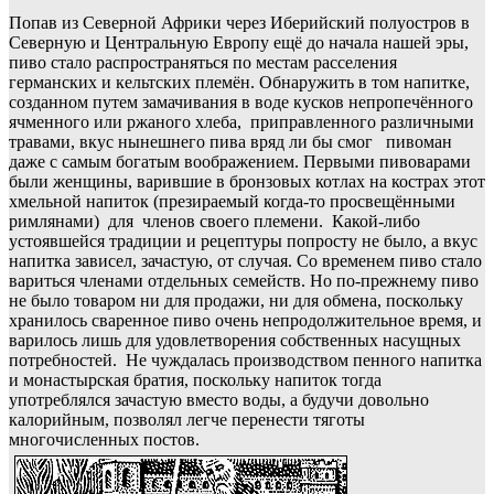
Попав из Северной Африки через Иберийский полуостров в
Северную и Центральную Европу ещё до начала нашей эры,
пиво стало распространяться по местам расселения
германских и кельтских племён. Обнаружить в том напитке,
созданном путем замачивания в воде кусков непропечённого
ячменного или ржаного хлеба, приправленного различными
травами, вкус нынешнего пива вряд ли бы смог пивоман
даже с самым богатым воображением. Первыми пивоварами
были женщины, варившие в бронзовых котлах на кострах этот
хмельной напиток (презираемый когда-то просвещёнными
римлянами) для членов своего племени. Какой-либо
устоявшейся традиции и рецептуры попросту не было, а вкус
напитка зависел, зачастую, от случая. Со временем пиво стало
вариться членами отдельных семейств. Но по-прежнему пиво
не было товаром ни для продажи, ни для обмена, поскольку
хранилось сваренное пиво очень непродолжительное время, и
варилось лишь для удовлетворения собственных насущных
потребностей. Не чуждалась производством пенного напитка
и монастырская братия, поскольку напиток тогда
употреблялся зачастую вместо воды, а будучи довольно
калорийным, позволял легче перенести тяготы
многочисленных постов.