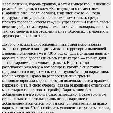
Карл Великий, король франков, а затем император Священной
римской империи, в своем «Капитулярии о поместьях»
(Capitulare caroli magni de villis), изданной около 795 года
инструкции по управлению своими поместьями, среди
прочего требовал «чтобы каждый управляющий имел в своём
ведении добрых мастеров, а именно <…> пивоваров, то есть
тех, кто сведущ в изготовлении пива, яблочных, грушевых и
других разных напитков».
До того, как для приготовления пива стали использовать
хмель (а первые плантации хмеля на территории нынешней
Баварии появились уже в 730-х годах), для придания напитку
аромата в него добавляли смесь пряных трав — грюйт (gruit
— по-старонемецки «дикие травы»). Варить пиво
разрешалось каждому, а вот собирать грюйт, а ещё точнее,
продавать его в виде смеси, использующейся при варке пива,
мог не каждый. Право на распространение грюйта
монополизировала корона, которая поделилась этим правом с
церковью (а та, в свою очередь, давала разрешение отдельным
монастырям использовать грюйт). Варить пиво без
добавление в него грюйта было запрещено. Позже грюйтом
стали называть не только лишь пиво, сваренное с
добавлением этой смеси, но и налог, уплачиваемый за право
варить напиток. Чтобы избежать уклонения от уплаты налога,
состав смеси держали в тайне.