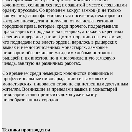
колонистов, селившихся под их защитой вместе с лояльными
ордену пруссами. Со временем вокруг замков (и не только
вокруг них) стали формироваться поселения, некоторые из
которых впоследствии получали от магистра тевтонов
городские права, которые, среди прочего, подразумевали
право варить и продавать на ярмарках, а также в окрестных
селениях и деревнях, пиво. До тех пор, пиво на тех землях,
что подпадали под власть ордена, варилось в рыцарских
замках и немногочисленных монастырях. Замковые
пивоварни обеспечивали «жидким хлебом» не только
рыцарей и их кнехтов, но и многочисленную замковую
челядь, занятую на различных работах.
Со временем среди немецких колонистов появились и
профессиональные пивовары, а пиво из замковых и
монастырских пивоварен стало не единственным доступным
жителям. Возникшие за пределами замков и монастырей
пивоварни стали приносить доход уже в казну
новообразованных городов.
Техника производства