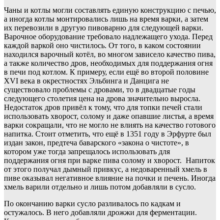
Чаны и котлы могли составлять единую конструкцию с печью,
а иногда котлы монтировались лишь на время варки, а затем
их перевозили в другую пивоварню для следующей варки.
Варочное оборудование требовало надлежащего ухода. Перед
каждой варкой оно чистилось. От того, в каком состоянии
находился варочный котёл, во многом зависело качество пива,
а также количество дров, необходимых для поддержания огня
в печи под котлом. К примеру, если ещё во второй половине
XVI века в окрестностях Эльбинга и Данцига не
существовало проблемы с дровами, то в двадцатые годы
следующего столетия цена на дрова значительно выросла.
Недостаток дров привёл к тому, что для топки печей стали
использовать хворост, солому и даже опавшие листья, а время
варки сокращали, что не могло не влиять на качество готового
напитка. Стоит отметить, что ещё в 1351 году в Эрфурте был
издан закон, предтеча баварского «закона о чистоте», в
котором уже тогда запрещалось использовать для
поддержания огня при варке пива солому и хворост. Напиток
от этого получал дымный привкус, а недоваренный хмель в
пиве оказывал негативное влияние на почки и печень. Иногда
хмель варили отдельно и лишь потом добавляли в сусло.
По окончанию варки сусло разливалось по кадкам и
остужалось. В него добавляли дрожжи для ферментации.