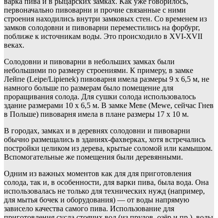
варка пива и в рыцарских замках. Как уже говорилось,
первоначально пивоварни и прочие связанные с ними
строения находились внутри замковых стен. Со временем из
замков солодовни и пивоварни переместились на форбург,
поближе к источникам воды. Это происходило в XVI-XVII
веках.
Солодовни и пивоварни в небольших замках были
небольшими по размеру строениями. К примеру, в замке
Лейпе (Leipe/Lipienek) пивоварня имела размеры 9 х 6,5 м, не
намного больше по размерам было помещение для
проращивания солода. Для сушки солода использовалось
здание размерами 10 х 6,5 м. В замке Меве (Mewe, сейчас Гнев
в Польше) пивоварня имела в плане размеры 17 х 10 м.
В городах, замках и в деревнях солодовни и пивоварни
обычно размещались в зданиях-фахверках, хотя встречались
постройки целиком из дерева, крытые соломой или камышом.
Вспомогательные же помещения были деревянными.
Одним из важных моментов как для для приготовления
солода, так и, в особенности, для варки пива, была вода. Она
использовалась не только для технических нужд (например,
для мытья бочек и оборудования) — от воды напрямую
зависело качества самого пива. Использование для
приготовления сусла стоячих вод (из прудов, озёр и пр.), воды