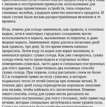
с запахом и посторонним привкусом, использование для
подачи воды примитивных устройств, типа открытых
глиняных желобов, ухудшало качество конечного продукта. И
такие случаи были весьма распространённым явлением в те
времена.
Итак, ячмень для солода замачивали, как правило, в сосновых
кадках, хотя в некоторых городских солодовнях могли
использоваться и корыта, выложенные из кирпича, и даже
медные корыта. Замачивание зерна длилось несколько дней
(как правило, три дня). За это время ячмень начинал
прорастать. Затем воду из кадок или корыт выливали, и
начинался процесс сушки солода. Как уже говорилось, сушка
солода очень часто происходила в отдельных особых
помещениях-сушилках, часто даже в специально построенных
для этого зданиях. Существовало два основных способа
сушки солода. При первом, солод рассыпали слоем не более
0,5 м толщиной прямо на полу сушилки, в которую
подавалось тепло от печей (иногда при помощи мехов). В
течение двух дней солод периодически ворошили лопатами
или вилами, чтобы избежать его заплесневения. Помимо
такого способа, солод для сушки могли рассыпать на
специально построенных для этого стеллажах, либо прямо над
печами, которые специально заглублялись ниже уровня пола.
Сушка на стеллажах была наиболее распространенным