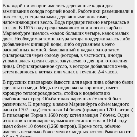
В каждой пивоварне имелись деревянные кадки для
замачивания солода горячей водой. Работники размешивали в
них солод специальными деревянными лопатами,
напоминающими весло. Вода предварительно нагревалась в
котлах. В 1675 году среди замкового «пивного» скарба в
Мариенбурге имелось «кадок больших четыре, кадок малых
две». Необходимая температура затора поддерживалась либо
добавлением кипящей воды, либо опусканием в него
раскалённых камней. Замешанный в кадках затор затем
фильтровался через солому (которая, в частности, иногда
упоминалась среди сырья, закупаемого для приготовления
пива). Отфильтрованное сусло, в которое добавлялся хмель,
затем варилось в котлах или чанах в течение 2-4 часов.
В прусских пивоварнях ёмкости для варки пива обычно были
сделаны из меди. Медь не подвержена коррозии, имеет
хорошую теплопроводность, стойка к воздействию
слабокислых сред. Объём таких варочных ёмкостей был
различным. К примеру, в замке Мариенбурга объём медного
чана (в 1707 году) составлял 14 бочек (примерно 1700 литров).
В пивоварне Торна в 1600 году котёл вмещал 7 бочек. Один
из котлов в пивоварне кульмского епископства в 1614 году
имел объём 10 бочек (1260 литров). Кроме того, обычно
имелось несколько более мелких медных котлов ёмкостью от