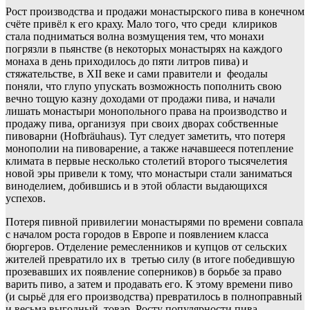
Рост производства и продажи монастырского пива в конечном
счёте привёл к его краху. Мало того, что среди клириков
стала подниматься волна возмущения тем, что монахи
погрязли в пьянстве (в некоторых монастырях на каждого
монаха в день приходилось до пяти литров пива) и
стяжательстве, в XII веке и сами правители и феодалы
поняли, что глупо упускать возможность пополнить свою
вечно тощую казну доходами от продажи пива, и начали
лишать монастыри монопольного права на производство и
продажу пива, организуя при своих дворах собственные
пивоварни (Hofbräuhaus). Тут следует заметить, что потеря
монополии на пивоварение, а также начавшееся потепление
климата в первые несколько столетий второго тысячелетия
новой эры привели к тому, что монастыри стали заниматься
виноделием, добившись и в этой области выдающихся
успехов.
Потеря пивной привилегии монастырями по времени совпала
с началом роста городов в Европе и появлением класса
бюргеров. Отделение ремесленников и купцов от сельских
жителей превратило их в третью силу (в итоге победившую
прозевавших их появление соперников) в борьбе за право
варить пиво, а затем и продавать его. К этому времени пиво
(и сырьё для его производства) превратилось в полноправный
и весьма выгодный товар. Росту популярности пива