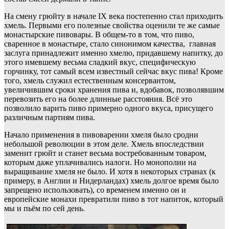
На смену грюйту в начале IX века постепенно стал приходить
хмель. Первыми его полезные свойства оценили те же самые
монастырские пивовары. В общем-то в том, что пиво,
сваренное в монастыре, стало синонимом качества, главная
заслуга принадлежит именно хмелю, придавшему напитку, до
этого имевшему весьма сладкий вкус, специфическую
горчинку, тот самый всем известный сейчас вкус пива! Кроме
того, хмель служил естественным консервантом,
увеличившим сроки хранения пива и, вдобавок, позволявшим
перевозить его на более длинные расстояния. Всё это
позволило варить пиво примерно одного вкуса, присущего
различным партиям пива.
Начало применения в пивоварении хмеля было сродни
небольшой революции в этом деле. Хмель впоследствии
заменит грюйт и станет весьма востребованным товаром,
которым даже уплачивались налоги. Но монополии на
выращивание хмеля не было. И хотя в некоторых странах (к
примеру, в Англии и Нидерландах) хмель долгое время было
запрещено использовать), со временем именно он и
европейские монахи превратили пиво в тот напиток, который
мы и пьём по сей день.