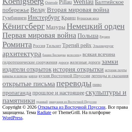
Koenigsberg
Wehlau
Балтийское
Pillau
Osterode
Вторая мировая война
Велау
побережье
Инстербург
Кранц
Гумбиннен
Куршская коса
Кёнигсберг
Немецкий орден
Мазуры
Первая мировая война
Польша
Раушен
Роминта
Третий рейх
Россия
Тильзит
Эльхнидерунг
архитектура
всякая всячина
башни Бисмарка
велосипед
замки
гидротехнические сооружения
железные дороги
дороги
история открытки
издатели открыток
история почты
кухня Восточной Пруссии
легенды и сказания
каналы и шлюзы
кирхи
переводы
открытые письма
пиво
скульптуры и
пропаганда
прошлое и настоящее
памятники
трамвай
эвакуация из Восточной Пруссии
Copyright © 2026
Открытка из Восточной Пруссии
. Все права
защищены. Тема
Radiate
от ThemeGrill. На платформе
WordPress
.