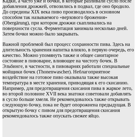
Кадки, а часто уже и бочки, в которые разливали сусло после
добавления дрожжей, отвозились в подвал, где оно бродило.
До середины XIX века пиво производилось в основном
способом так называемого «верхового брожения»
(Obergärung), при котором дрожжи скапливались на
поверхности сусла. Ферментация занимала несколько дней.
Затем бочки можно было закрывать.
Важной проблемой был процесс сохранности пива. Здесь на
длительность хранения напитка влияло, в первую очередь, его
качество. Можно упомянуть также и общее санитарное
состояние в пивоварне, влияющее на чистоту бочек. В
Эльбинге, в частности, в пивоварнях работали специальные
мойщики бочек (Thonenwascher). Неблагоприятное
воздействие на готовое пиво оказывала также высокая
температура в месте хранения, приводящая к его скисанию.
Например, для предотвращения скисания пива в жаркое лето,
во второй половине XVII века знатоки советовали добавлять
в сусло больше хмеля. Не рекомендовалось также открывать
следующую бочку, пока не будет опорожнена предыдущая. В
открытую бочку с пивом для предотвращения скисания
рекомендовалось также опускать свежее яйцо.