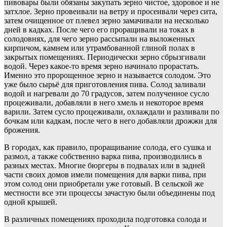
пивовары были обязаны закупать зерно чистое, здоровое и не
затхлое. Зерно провеивали на ветру и просеивали через сита,
затем очищенное от плевел зерно замачивали на несколько
дней в кадках. После чего его проращивали на токах в
солодовнях, для чего зерно рассыпали на выложенных
кирпичом, камнем или утрамбованной глиной полах в
закрытых помещениях. Периодически зерно сбрызгивали
водой. Через какое-то время зерно начинало прорастать.
Именно это пророщенное зерно и называется солодом. Это
уже было сырьё для приготовления пива. Солод заливали
водой и нагревали до 70 градусов, затем полученное сусло
процеживали, добавляли в него хмель и некоторое время
варили. Затем сусло процеживали, охлаждали и разливали по
бочкам или кадкам, после чего в него добавляли дрожжи для
брожения.
В городах, как правило, проращивание солода, его сушка и
размол, а также собственно варка пива, производились в
разных местах. Многие бюргеры в подвалах или в задней
части своих домов имели помещения для варки пива, при
этом солод они приобретали уже готовый. В сельской же
местности все эти процессы зачастую были объединены под
одной крышей.
В различных помещениях проходила подготовка солода и