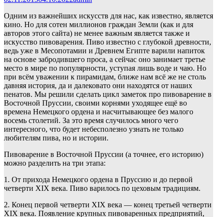
Одним из важнейших искусств для нас, как известно, является
кино. Но для сотен миллионов граждан Земли (как и для
авторов этого сайта) не менее важным является также и
искусство пивоварения. Пиво известно с глубокой древности,
ведь уже в Месопотамии и Древнем Египте варили напиток
на основе забродившего проса, а сейчас оно занимает третье
место в мире по популярности, уступая лишь воде и чаю. Но
при всём уважении к пирамидам, ближе нам всё же не столь
давняя история, да и далековато они находятся от наших
пенатов. Мы решили сделать цикл заметок про пивоварение в
Восточной Пруссии, своими корнями уходящее ещё во
времена Немецкого ордена и насчитывающее без малого
восемь столетий. За это время случилось много чего
интересного, что будет небесполезно узнать не только
любителям пива, но и истории.
Пивоварение в Восточной Пруссии (а точнее, его историю)
можно разделить на три этапа:
1. От прихода Немецкого ордена в Пруссию и до первой
четверти XIX века. Пиво варилось по цеховым традициям.
2. Конец первой четверти XIX века — конец третьей четверти
XIX века. Появление крупных пивоваренных предприятий,