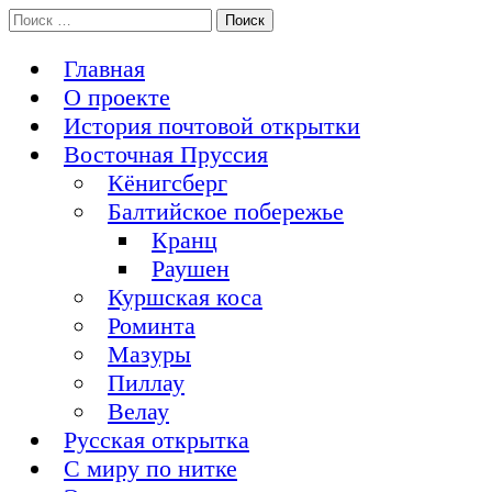
Перейти
Поиск:
История Восточной Пруссии в почтовых открытках и не
к
Открытка из Восточной Пруссии
только
содержимому
Главная
О проекте
История почтовой открытки
Восточная Пруссия
Кёнигсберг
Балтийское побережье
Кранц
Раушен
Куршская коса
Роминта
Мазуры
Пиллау
Велау
Русская открытка
С миру по нитке