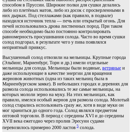
способом в Пруссии. Широкие полки для сушки делались
либо из плетёных матов, либо из досок с просверленными в
них дырках. Под стеллажами (как правило, в подвале)
находился источник тепла — печь или открытый огонь. Для
печей использовались дрова лиственных пород. При таком
способе необходимо было постоянно контролировать
равномерность просушивания солода. Часто во время сушки
солод подгорал, в результате чего у пива появлялся
неприятный привкус.
Высушенный солод отвозили на мельницы. Крупные города
(Эльбинг, Мариенбург, Торн и др.) имели отдельные
мельницы для солода. Мельницы были водяные,
ветряные
и
даже использующие в качестве энергии для вращения
жерновов животных (одна из таких мельниц была в
Мариенбургском замке). В небольших городах и деревнях для
размола солода использовались те же самые мельницы, на
которых мололи зерно на муку. На этих мельницах, как
правило, имелся особый жернов для размола солода. Молотый
солод старались использовать сразу же, хотя в виде муки он
мог храниться до одного года. Солод являлся предметом
оптовой торговли. В период с середины XVI и до середины
XVII века ежегодно через пролив Эресунн судами
5
перевозилось примерно 2000 ластов
солода.