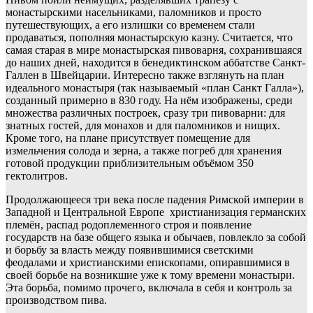
монастырскими насельниками, паломников и просто
путешествующих, а его излишки со временем стали
продаваться, пополняя монастырскую казну. Считается, что
самая старая в мире монастырская пивоварня, сохранившаяся
до наших дней, находится в бенедиктинском аббатстве Санкт-
Галлен в Швейцарии. Интересно также взглянуть на план
идеального монастыря (так называемый «план Санкт Галла»),
созданный примерно в 830 году. На нём изображены, среди
множества различных построек, сразу три пивоварни: для
знатных гостей, для монахов и для паломников и нищих.
Кроме того, на плане присутствует помещение для
измельчения солода и зерна, а также погреб для хранения
готовой продукции приблизительным объёмом 350
гектолитров.
Продолжающееся три века после падения Римской империи в
Западной и Центральной Европе христианизация германских
племён, распад родоплеменного строя и появление
государств на базе общего языка и обычаев, повлекло за собой
и борьбу за власть между появившимися светскими
феодалами и христианскими епископами, опиравшимися в
своей борьбе на возникшие уже к тому времени монастыри.
Эта борьба, помимо прочего, включала в себя и контроль за
производством пива.