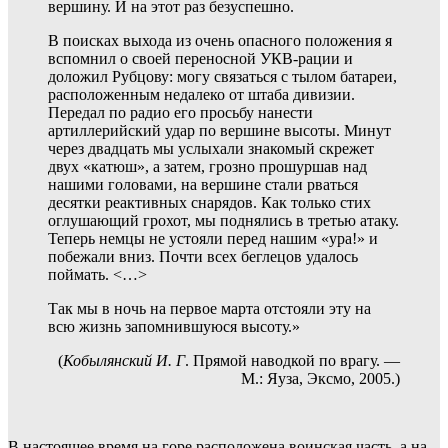
вершину. И на этот раз безуспешно.
В поисках выхода из очень опасного положения я
вспомнил о своей переносной УКВ-рации и
доложил Рубцову: могу связаться с тылом батареи,
расположенным недалеко от штаба дивизии.
Передал по радио его просьбу нанести
артиллерийский удар по вершине высоты. Минут
через двадцать мы услыхали знакомый скрежет
двух «катюш», а затем, грозно прошуршав над
нашими головами, на вершине стали рваться
десятки реактивных снарядов. Как только стих
оглушающий грохот, мы поднялись в третью атаку.
Теперь немцы не устояли перед нашим «ура!» и
побежали вниз. Почти всех беглецов удалось
поймать.
<…>
Так мы в ночь на первое марта отстояли эту на
всю жизнь запомнившуюся высоту.»
(
Кобылянский И. Г
. Прямой наводкой по врагу. —
М.: Яуза, Эксмо, 2005.)
В настоящее время на горе расположена воинская часть, а на