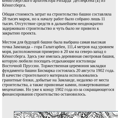
кёнигсбергского архитектора Рихарда Детлефсена [
1
] из
Кёнигсберга.
Общая стоимость затрат на строительство башни составляла
28 тысяч марок, но к началу работ было собрано лишь 11
тысяч. Отсутствие средств в дальнейшем неоднократно
задерживало строительство и чуть было не привело к
закрытию проекта.
Местом для будущей башни была выбрана самая высокая
точка Замланда – гора Гальтгарбен, 111,4 метров над уровнем
моря, расположенная примерно в 20 км на северо-запад о
Кёнигсберга. Здесь уже имелась деревянная смотровая башня,
которую любили посещать отдыхающие изстолицы
Восточной Пруссии. Торжественная церемония закладки
фундамента башни Бисмарка состоялась 20 августа 1902 года.
В качестве строительного материала использовались
гранитные блоки, добытые на Замланде, недалеко от места
строительства, а также привозные камни, пожертвованные
меценатами. Но уже к концу 1902 года из-за сокращающегося
финансирования строительство остановилось.