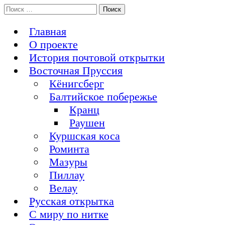
Перейти
Поиск:
История Восточной Пруссии в почтовых открытках и не
к
Открытка из Восточной Пруссии
только
содержимому
Главная
О проекте
История почтовой открытки
Восточная Пруссия
Кёнигсберг
Балтийское побережье
Кранц
Раушен
Куршская коса
Роминта
Мазуры
Пиллау
Велау
Русская открытка
С миру по нитке