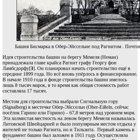
Башня Бисмарка в Обер-Эйссельне под Рагнитом . Почтова
Идея строительства башни на берегу Мемеля (Неман)
принадлежала главе крайса Рагнит графу Георгу фон
Ламбсдорфу[
3
]. Он планировал начать строительство ещё в
середине 1899 года. Но всё вновь упёрлось в финансирование.
В начале 1910 года в фонде строительства башни имелось
лишь 8 тысяч марок, в то время как общая стоимость работ
составляла 17 тысяч.
Местом для строительства выбрали Сигнальную гору
(Signalberg) в местечке Обер-Эйссельн (Ober-Eißeln, сейчас
посёлок Гарино или Горино) – 67,8 метров над уровнем моря.
Эта холмистая местность на левом берегу Мемеля называлась
Литовской Швейцарией и было популярным местом отдыха у
жителей не только Рагнита, но и Тильзита. Первый камень в
фундамент башни был заложен в 1911 году. Осуществляла