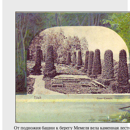
От подножия башни к берегу Мемеля вела каменная лест