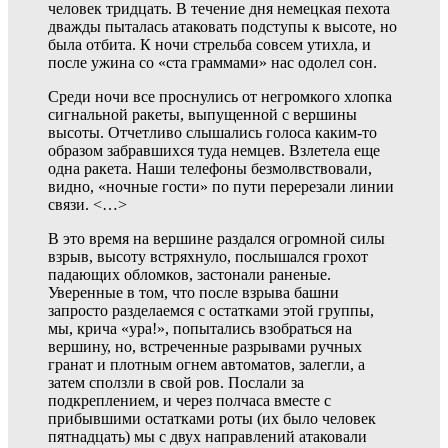
человек тридцать. В течение дня немецкая пехота
дважды пыталась атаковать подступы к высоте, но
была отбита. К ночи стрельба совсем утихла, и
после ужина со «ста граммами» нас одолел сон.
Среди ночи все проснулись от негромкого хлопка
сигнальной ракеты, выпущенной с вершины
высоты. Отчетливо слышались голоса каким-то
образом забравшихся туда немцев. Взлетела еще
одна ракета. Наши телефоны безмолвствовали,
видно, «ночные гости» по пути перерезали линии
связи.
<…>
В это время на вершине раздался огромной силы
взрыв, высоту встряхнуло, послышался грохот
падающих обломков, застонали раненые.
Уверенные в том, что после взрыва башни
запросто разделаемся с остатками этой группы,
мы, крича «ура!», попытались взобраться на
вершину, но, встреченные разрывами ручных
гранат и плотным огнем автоматов, залегли, а
затем сползли в свой ров. Послали за
подкреплением, и через полчаса вместе с
прибывшими остатками роты (их было человек
пятнадцать) мы с двух направлений атаковали