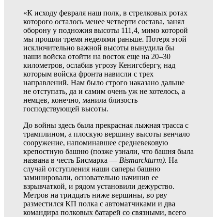
«К исходу февраля наш полк, в стрелковых ротах
которого осталось менее четверти состава, занял
оборону у подножия высоты 111,4, мимо которой
мы прошли тремя неделями раньше. Потеря этой
исключительно важной высоты вынудила бы
наши войска отойти на восток еще на 20–30
километров, ослабив угрозу Кенигсбергу, над
которым войска фронта нависли с трех
направлений. Нам было строго наказано дальше
не отступать, да и самим очень уж не хотелось, а
немцев, конечно, манила близость
господствующей высоты.
До войны здесь была прекрасная лыжная трасса с
трамплином, а плоскую вершину высоты венчало
сооружение, напоминавшее средневековую
крепостную башню (позже узнали, что башня была
названа в честь Бисмарка —
Bismarckturm).
На
случай отступления наши саперы башню
заминировали, основательно начинив ее
взрывчаткой, и рядом установили дежурство.
Метров на тридцать ниже вершины, во рву
разместился КП полка с автоматчиками и два
командира полковых батарей со связными, всего