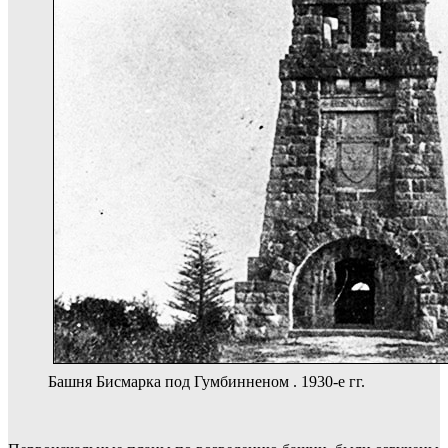
Башня Бисмарка под Гумбинненом . 1930-е гг.