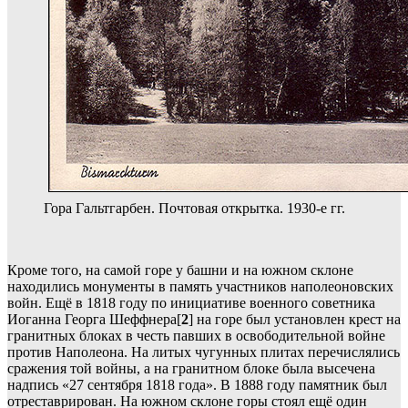
Гора Гальтгарбен. Почтовая открытка. 1930-е гг.
Кроме того, на самой горе у башни и на южном склоне
находились монументы в память участников наполеоновских
войн. Ещё в 1818 году по инициативе военного советника
Иоганна Георга Шеффнера[
2
] на горе был установлен крест на
гранитных блоках в честь павших в освободительной войне
против Наполеона. На литых чугунных плитах перечислялись
сражения той войны, а на гранитном блоке была высечена
надпись «27 сентября 1818 года». В 1888 году памятник был
отреставрирован. На южном склоне горы стоял ещё один