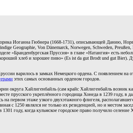
сторика Иоганна Гюбнера (1668-1731), описывающей Данию, Но
ige Geographie, Von Dänemarck, Norwegen, Schweden, Preußen, Pol
 разделе «Бранденбургская Пруссия» в главе «Натангия» есть неб
роший хлеб и хорошее пиво» (Es ist da gut Brodt und gut Bier).
Пруссии варилось в замках Немецкого ордена. С появлением на 
герами
этих самых основанных орденом городов.
ории округа Хайлигенбайль (сам крайс Хайлигенбайль возник ка
месте прусского укреплённого городища Хонеда в 1239 году, в 
сь на первом этаже узкого двухэтажного флигеля, располагавше
иная с 1250 являлся не только их резиденцией, но и местом зас
в 1301 году, когда кульмское городское право получило селение