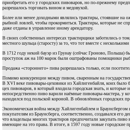
приобретать его у городских пивоваров, но по-прежнему пред
разрешалось торговать вином и медовухой.
Более или менее доходными являлись трактиры, стоявшие на о
рыбной ловлей, чтобы прокормиться. Трактиры, которые не сп
даже отданы в управление иному арендатору.
В своих собственных интересах трактирщики заботились о том
местного шульца (старосту) за то, что тот вместе с нескольким
В 1712 году некий бауэр из Грунау (сейчас Гроново, Польша) 
проступок аж на 100 марок были оштрафованы помощники рыба
Продажа «стороннего» пива разрешалась только, если посетите
Помимо конкуренции между пивом, сваренным на государствен
В XVI веке пивовары-цеховики из Хайлигенбайля, коих было б
цех пивоваров, в который входила городская знать, и которые 
непосредственно пиво варили наёмные пивовары-мастера, у кото
находился под польской короной. В обновлённых городских пр
Экономическая война между Хайлигенбайлем и Браунсбергом ш
покупателям из Браунсберга, соответственно, создавался его 
что владельцы многих трактиров предпочитали закупать пиво в 
имеющие на это права. В итоге, в 1597 году новые городские 