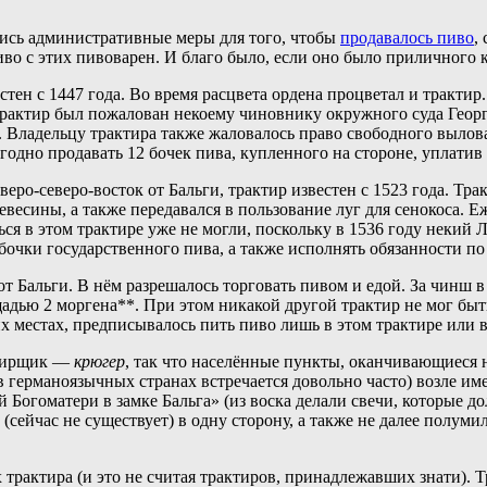
лись административные меры для того, чтобы
продавалось пиво
,
о с этих пивоварен. И благо было, если оно было приличного к
стен с 1447 года. Во время расцвета ордена процветал и трактир
рактир был пожалован некоему чиновнику окружного суда Георг
. Владельцу трактира также жаловалось право свободного выло
годно продавать 12 бочек пива, купленного на стороне, уплатив 
веро-северо-восток от Бальги, трактир известен с 1523 года. Т
ревесины, а также передавался в пользование луг для сенокоса.
ся в этом трактире уже не могли, поскольку в 1536 году некий
 бочки государственного пива, а также исполнять обязанности по
от Бальги. В нём разрешалось торговать пивом и едой. За чинш в
щадью 2 моргена**. При этом никакой другой трактир не мог бы
 местах, предписывалось пить пиво лишь в этом трактире или в
ктирщик —
крюгер
, так что населённые пункты, оканчивающиеся на
 германоязычных странах встречается довольно часто) возле имен
Богоматери в замке Бальга» (из воска делали свечи, которые д
(сейчас не существует) в одну сторону, а также не далее полум
 трактира (и это не считая трактиров, принадлежавших знати). 