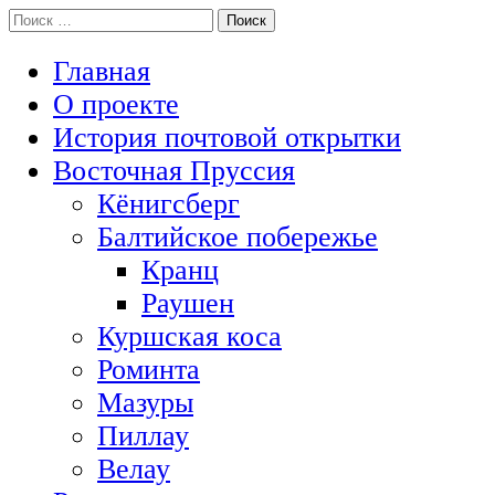
Перейти
Поиск:
История Восточной Пруссии в почтовых открытках и не тольк
к
Открытка из Восточной Пруссии
содержимому
Главная
О проекте
История почтовой открытки
Восточная Пруссия
Кёнигсберг
Балтийское побережье
Кранц
Раушен
Куршская коса
Роминта
Мазуры
Пиллау
Велау