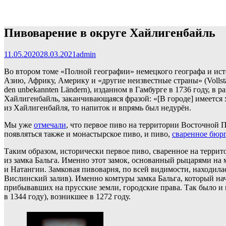
Пивоварение в округе Хайлигенбайль
11.05.2020
28.03.2021
admin
Во втором томе «Полной географии» немецкого географа и и
Азию, Африку, Америку и «другие неизвестные страны» (Vollständ
den unbekannten Ländern), изданном в Гамбурге в 1736 году, в
Хайлигенбайль, заканчивающаяся фразой: «[В городе] имеется хо
из Хайлигенбайля, то напиток и впрямь был недурён.
Мы уже
отмечали
, что первое пиво на территории Восточной 
появляться также и монастырское пиво, и пиво,
сваренное бюр
Таким образом, исторически первое пиво, сваренное на террит
из замка Бальга. Именно этот замок, основанный рыцарями на 
и Натангии. Замковая пивоварня, по всей видимости, находила
Вислинский залив). Именно комтуры замка Бальга, который нач
прибывавших на прусские земли, городские права. Так было и 
в 1344 году), возникшее в 1272 году.