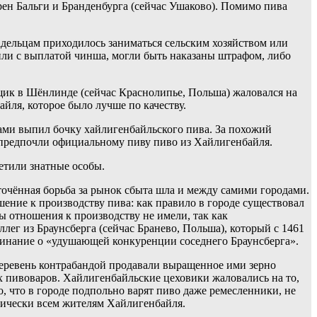
ен Бальги и Бранденбурга (сейчас Ушаково). Помимо пива
адельцам приходилось заниматься сельским хозяйством или
или с выплатой чинша, могли быть наказаны штрафом, либо
щик в Шёнлинде (сейчас Краснолипье, Польша) жаловался на
айля, которое было лучше по качеству.
иками выпил бочку хайлигенбайльского пива. За похожий
 предпочли официальному пиву пиво из Хайлигенбайля.
етили знатные особы.
очённая борьба за рынок сбыта шла и между самими городами.
ение к производству пива: как правило в городе существовал
ны отношения к производству не имели, так как
лег из Браунсберга (сейчас Бранево, Польша), который с 1461
оминание о «удушающей конкуренции соседнего Браунсберга».
деревень контрабандой продавали выращенное ими зерно
ых пивоваров. Хайлигенбайльские цеховики жаловались на то,
о, что в городе подпольно варят пиво даже ремесленники, не
ктически всем жителям Хайлигенбайля.