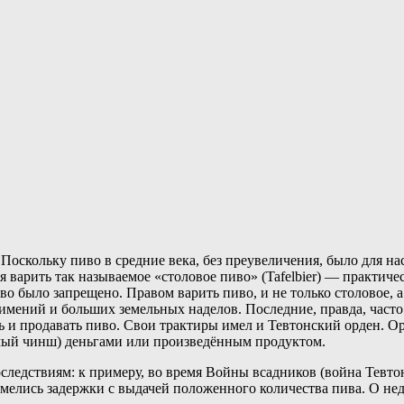
. Поскольку пиво в средние века, без преувеличения, было для 
я варить так называемое «столовое пиво» (Tafelbier) — практич
о было запрещено. Правом варить пиво, и не только столовое, а в
имений и больших земельных наделов. Последние, правда, часто
ть и продавать пиво. Свои трактиры имел и Тевтонский орден. 
емый чинш) деньгами или произведённым продуктом.
ледствиям: к примеру, во время Войны всадников (война Тевтон
о имелись задержки с выдачей положенного количества пива. О н