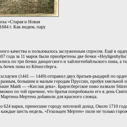
оха «Старая и Новая
 1684 г. Как видим, пару
нного качества и пользовалось заслуженным спросом. Ещё в орд
07 года за 11 марок были приобретены две бочки «Heyligenbylisc
ились по три бочки данцигского и хайлигенбайльского пива, а т
ь бочек пива из Кёнигсберга.
хсхаузен (1441 — 1449) отправил двух братьев-рыцарей по орден
о разным, большим и малым городам Пруссии, пробуя хмельной на
Saure Maidt — «Кислая дева». Браунсбергское пиво назвали Stü
но по той причине, что братья попробовали его в день Святого 
а Мартина-Мертена добавили для красного словца.
 624 варки, принесшие городу неплохой доход. Около 1710 год
м каждые шесть недель. «Гезальцен Мертен» пили не только гор