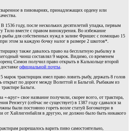
 сваренное в пивоварнях, принадлежащих ордену или
ачества.
. В 1536 году, после нескольких десятилетий упадка, первым
у Тило вместе с правом винокурения. Во избежание
ва рыбы для собственных нужд в заливе Фришес с помощью 15
при этом за каждую бочку налог в размере 2 шкотов*.
рактирщику также давалось право на бесплатную рыбалку в
 Ежегодный чинш составлял 9 марок. Видимо, со временем
 Лоренц Симон получил право открыть в Кальхольце второй
 доставке
официальной почты
.
 5 марок трактирщик имел право ловить рыбу, держать 8 голов
ть открыт по дороге между Волиттой и Бальгой. Рыбакам из
 трактире Бальги.
 «-круг» свое название получили, скорее всего, от трактира,
ия Рензегут (сейчас не существует) в 1387 году сдавался за
олжны были постоянно гореть возле статуй Богоматери в
или от Хайлигенбайля в другую, не должно было быть никакого
Трактирам разрешалось варить пиво самостоятельно,