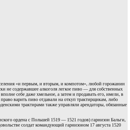
населения «и первым, и вторым, и компотом», любой горожанин
ески не содержавшее алкоголя легкое пиво — для собственных
полне себе даже хмельное, а затем и продавать его, имели, в
 право варить пиво отдавали на откуп трактирщикам, либо
Орденскими трактирами также управляли арендаторы, обязанные
ского ордена с Польшей 1519 — 1521 годов) гарнизон Бальги,
едовольстве солдат командующий гарнизоном 17 августа 1520