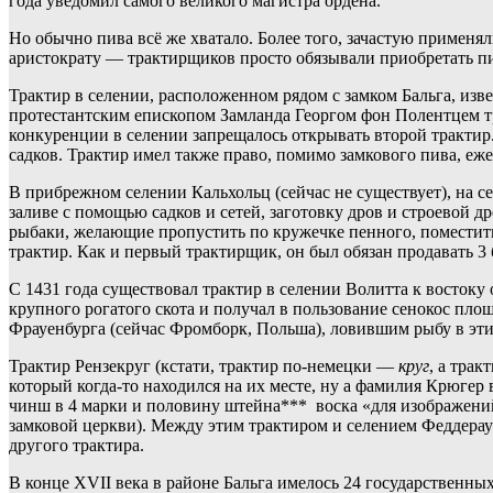
года уведомил самого великого магистра ордена.
Но обычно пива всё же хватало. Более того, зачастую применя
аристократу — трактирщиков просто обязывали приобретать пив
Трактир в селении, расположенном рядом с замком Бальга, изве
протестантским епископом Замланда Георгом фон Полентцем т
конкуренции в селении запрещалось открывать второй трактир
садков. Трактир имел также право, помимо замкового пива, еже
В прибрежном селении Кальхольц (сейчас не существует), на се
заливе с помощью садков и сетей, заготовку дров и строевой д
рыбаки, желающие пропустить по кружечке пенного, поместить
трактир. Как и первый трактирщик, он был обязан продавать 3
С 1431 года существовал трактир в селении Волитта к востоку 
крупного рогатого скота и получал в пользование сенокос пло
Фрауенбурга (сейчас Фромборк, Польша), ловившим рыбу в этих
Трактир Рензекруг (кстати, трактир по-немецки —
круг
, а тра
который когда-то находился на их месте, ну а фамилия Крюгер в
чинш в 4 марки и половину штейна*** воска «для изображений 
замковой церкви). Между этим трактиром и селением Феддерау 
другого трактира.
В конце XVII века в районе Бальга имелось 24 государственных