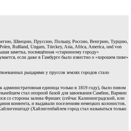
рвегию, Швецию, Пруссию, Польшу, Россию, Венгрию, Турцию,
en, Rußland, Ungarn, Türckey, Asia, Africa, America, und von
ольшая заметка, посвящённая «старинному городу»
 Думается, если даже в Гамбурге было известно о «хорошем пиве»
отвоеванных рыцарями у пруссов землях городов стало
к административная единица только в 1819 году), было пивом
дальнейшем стал опорной базой для завоевания Самбии, Вармии
гося со стороны залива Фришес (сейчас Калининградский, или
едания конвента, и выдавали поселениям немецких колонистов,
 Хайлигенштадт (Хайлигенбайлем город стал называться только