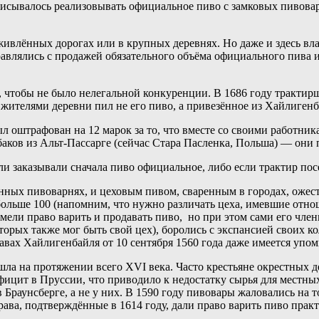
писывалось реализовывать официальное пиво с замковых пивовар
живлённых дорогах или в крупных деревнях. Но даже и здесь вл
равлялись с продажей обязательного объёма официального пива 
, чтобы не было нелегальной конкуренции. В 1686 году трактир
и жителями деревни пил не его пиво, а привезённое из Хайлигенб
был оштрафован на 12 марок за то, что вместе со своими работн
ков из Альт-Пассарге (сейчас Стара Пасленка, Польша) — они
ли заказывали сначала пиво официальное, либо если трактир пос
ных пивоварнях, и цеховым пивом, сваренным в городах, ожест
ольше 100 (напомним, что нужно различать цеха, имевшие отнош
имели право варить и продавать пиво, но при этом сами его чле
рых также мог быть свой цех), боролись с экспансией своих кол
авах Хайлигенбайля от 10 сентября 1560 года даже имеется уп
ла на протяжении всего XVI века. Часто крестьяне окрестных 
дефицит в Пруссии, что приводило к недостатку сырья для местн
Браунсберге, а не у них. В 1590 году пивовары жаловались на т
права, подтверждённые в 1614 году, дали право варить пиво пра