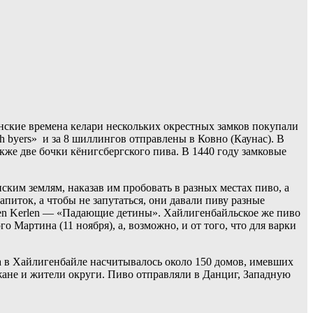
енские времена келари нескольких окрестных замков покупали
h byers» и за 8 шиллингов отправлены в Ковно (Каунас). В
акже две бочки кёнигсбергского пива. В 1440 году замковые
ским землям, наказав им пробовать в разных местах пиво, а
питок, а чтобы не запутаться, они давали пиву разные
rzen Kerlen — «Падающие детины». Хайлигенбайльское же пиво
Мартина (11 ноября), а, возможно, и от того, что для варки
а в Хайлигенбайле насчитывалось около 150 домов, имевших
ожане и жители округи. Пиво отправляли в Данциг, Западную