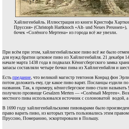
Хайлигенбайль. Иллюстрация из книги Кристофа Харткн
Пруссия» (Christoph Hartknoch «Alt- und Neues Preussen»),
бочек «Солёного Мертена» из города всё же увезли.
При всём при этом, хайлигенбайльское пиво всё же было отме
для нужд братии цеховое пиво из Хайлигенбайля. 21 декабря 14
начале марта 1438 года в подвалах Кёнигсбергского замка хран
запасы составляли четыре бочки пива из Хайлигенбайля и шест
Есть
предание
, что великий магистр тевтонов Конрад фон Эрли
потом доложить ему, где какое пиво варят. Посланцы ездили п
названия. Так, к примеру, кёнигсбергское пиво стали называть
получило прозвище Gesalzen Merten — «Солёный Мертен». Возмож
местного пива использовался источник с солоноватой водой, 
В 1690 году хайлигенбайльскими пивоварами было произведено
право варить пиво, из которых треть пользовались этим право
Пруссию, Померанию, эскортировали в Польшу.