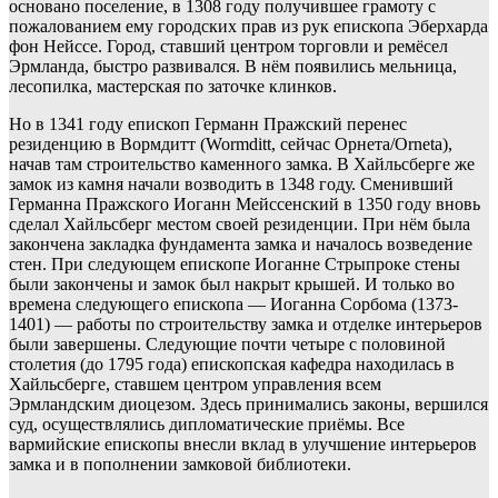
основано поселение, в 1308 году получившее грамоту с
пожалованием ему городских прав из рук епископа Эберхарда
фон Нейссе. Город, ставший центром торговли и ремёсел
Эрмланда, быстро развивался. В нём появились мельница,
лесопилка, мастерская по заточке клинков.
Но в 1341 году епископ Германн Пражский перенес
резиденцию в Вормдитт (Wormditt, сейчас Орнета/Orneta),
начав там строительство каменного замка. В Хайльсберге же
замок из камня начали возводить в 1348 году. Сменивший
Германна Пражского Иоганн Мейссенский в 1350 году вновь
сделал Хайльсберг местом своей резиденции. При нём была
закончена закладка фундамента замка и началось возведение
стен. При следующем епископе Иоганне Стрыпроке стены
были закончены и замок был накрыт крышей. И только во
времена следующего епископа — Иоганна Сорбома (1373-
1401) — работы по строительству замка и отделке интерьеров
были завершены. Следующие почти четыре с половиной
столетия (до 1795 года) епископская кафедра находилась в
Хайльсберге, ставшем центром управления всем
Эрмландским диоцезом. Здесь принимались законы, вершился
суд, осуществлялись дипломатические приёмы. Все
вармийские епископы внесли вклад в улучшение интерьеров
замка и в пополнении замковой библиотеки.