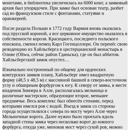
монетами, в библиотека увеличилась на 6000 книг, а замковый
архив был упорядочен. При замке был основан театр, разбит
сад во французском стиле с фонтанами, статуями и
оранжереей.
После раздела Польши в 1772 году Вармия вновь оказалась
под прусской короной, а все церковное имущество оказалось в
собственности короля. Красицкого, последнего польского
епископа, сменил немец Карл Гогенцоллерн. Он перенёс свою
резиденцию из Хайльсберга в цистерцианский монастырь в
Оливе (Oliwa, сейчас район Гданьска), где он был аббатом.
Хайльсбергский замок опустел…
Изначально построенный по общему для орденских
комтурских замков плану, Хайльсберг имел квадратную
форму (48,5 х 48,5 м) с массивной башней в северо-восточном
углу и обширным форбургом к югу. К северу от замка, в месте
впадения Зимзера в Алле, располагалась мельница и
различные мастерские, образующие второе, меньшее
предзамчье. Весь комплекс был обнесён стенами, перед
которыми имелся ров с водой. Въезд в замок со стороны
города осуществлялся с севера по мосту через Алле через
Мельничные ворота. Далее нужно было проехать вдоль
западной стены замка через несколько ворот до южного
форбурга, откуда уже, миновав мост через сухой ров, можно