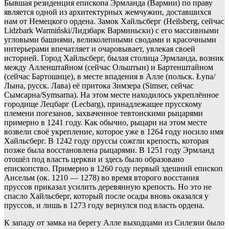
Бывшая резиденция епископа Эрмланда (Вармии) по праву
является одной из архитектурных жемчужин, доставшихся
нам от Немецкого ордена. Замок Хайльсберг (Heilsberg, сейчас
Lidzbark Warmiński/Лидзбарк Варминьски) с его массивными
угловыми башнями, великолепными сводами и красочными
интерьерами впечатляет и очаровывает, увлекая своей
историей. Город Хайльсберг, былая столица Эрмланда, возник
между Алленштайном (сейчас Ольштын) и Бартенштайном
(сейчас Бартошице), в месте впадения в Алле (польск.
Łyna/
Лына, русск. Лава) её притока Зимзера (Simser, сейчас
Сымсарна/Symsarna). На этом месте находилось укреплённое
городище Лецбарг (Lecbarg), принадлежащее прусскому
племени погезанов, захваченное тевтонскими рыцарями
примерно в 1241 году. Как обычно, рыцари на этом месте
возвели своё укрепление, которое уже в 1264 году носило имя
Хайльсберг. В 1242 году пруссы сожгли крепость, которая
позже была восстановлена рыцарями. В 1251 году Эрмланд
отошёл под власть церкви и здесь было образовано
епископство. Примерно в 1260 году первый здешний епископ
Ансельм (ок. 1210 — 1278) во время второго восстания
пруссов приказал усилить деревянную крепость. Но это не
спасло Хайльсберг, который после осады вновь оказался у
пруссов, и лишь в 1273 году вернулся под власть ордена.
К западу от замка на берегу Алле выходцами из Силезии было