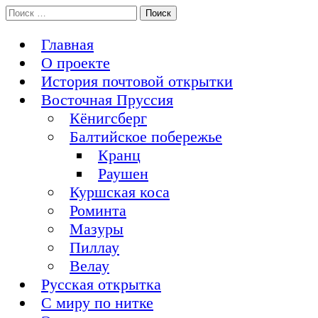
Перейти
Поиск:
История Восточной Пруссии в почтовых открытках и не
к
Открытка из Восточной Пруссии
только
содержимому
Главная
О проекте
История почтовой открытки
Восточная Пруссия
Кёнигсберг
Балтийское побережье
Кранц
Раушен
Куршская коса
Роминта
Мазуры
Пиллау
Велау
Русская открытка
С миру по нитке