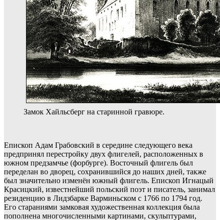
Замок Хайльсберг на старинной гравюре.
Епископ Адам Грабовский в середине следующего века
предпринял перестройку двух флигелей, расположенных в
южном предзамчье (форбурге). Восточный флигель был
переделан во дворец, сохранившийся до наших дней, также
был значительно изменён южный флигель. Епископ Игнацый
Красицкий, известнейший польский поэт и писатель, занимал
резиденцию в Лидзбарке Варминьском с 1766 по 1794 год.
Его стараниями замковая художественная коллекция была
пополнена многочисленными картинами, скульптурами,