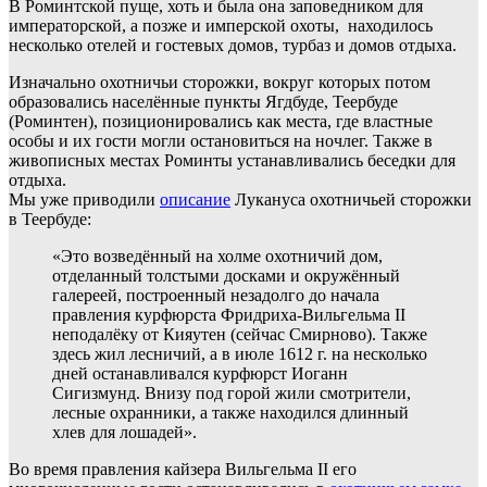
В Роминтской пуще, хоть и была она заповедником для
императорской, а позже и имперской охоты, находилось
несколько отелей и гостевых домов, турбаз и домов отдыха.
Изначально охотничьи сторожки, вокруг которых потом
образовались населённые пункты Ягдбуде, Теербуде
(Роминтен), позиционировались как места, где властные
особы и их гости могли остановиться на ночлег. Также в
живописных местах Роминты устанавливались беседки для
отдыха.
Мы уже приводили
описание
Лукануса охотничьей сторожки
в Теербуде:
«Это возведённый на холме охотничий дом,
отделанный толстыми досками и окружённый
галереей, построенный незадолго до начала
правления курфюрста Фридриха-Вильгельма II
неподалёку от Кияутен (сейчас Смирново). Также
здесь жил лесничий, а в июле 1612 г. на несколько
дней останавливался курфюрст Иоганн
Сигизмунд. Внизу под горой жили смотрители,
лесные охранники, а также находился длинный
хлев для лошадей».
Во время правления кайзера Вильгельма II его