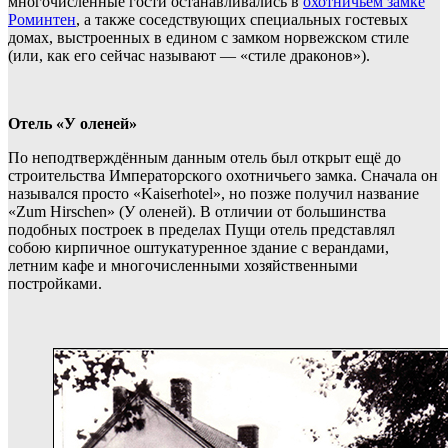
многочисленные гости останавливались в
охотничьем замке
Роминтен
, а также соседствующих специальных гостевых
домах, выстроенных в едином с замком норвежском стиле
(или, как его сейчас называют — «стиле драконов»).
Отель «У оленей»
По неподтверждённым данным отель был открыт ещё до
строительства Императорского охотничьего замка. Сначала он
назывался просто «Kaiserhotel», но позже получил название
«Zum Hirschen» (У оленей). В отличии от большинства
подобных построек в пределах Пущи отель представлял
собою кирпичное оштукатуренное здание с верандами,
летним кафе и многочисленными хозяйственными
постройками.