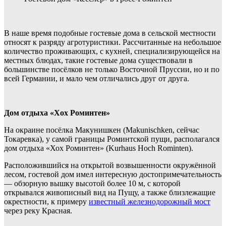
В наше время подобные гостевые дома в сельской местности
относят к разряду агротуристики. Рассчитанные на небольшое
количество проживающих, с кухней, специализирующейся на
местных блюдах, такие гостевые дома существовали в
большинстве посёлков не только Восточной Пруссии, но и по
всей Германии, и мало чем отличались друг от друга.
Дом отдыха «Хох Роминтен»
На окраине посёлка Макунишкен (Makunischken, сейчас
Токаревка), у самой границы Роминтской пущи, располагался
дом отдыха «Хох Роминтен» (Kurhaus Нoch Rominten).
Расположившийся на открытой возвышенности окружённой
лесом, гостевой дом имел интересную достопримечательность
— обзорную вышку высотой более 10 м, с которой
открывался живописный вид на Пущу, а также близлежащие
окрестности, к примеру
известный железнодорожный мост
через реку Красная.