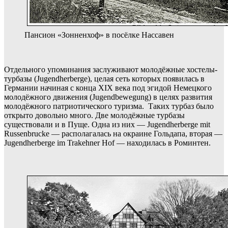
Пансион «Зонненхоф» в посёлке Нассавен
Отдельного упоминания заслуживают молодёжные хостелы-
турбазы (Jugendherberge), целая сеть которых появилась в
Германии начиная с конца XIX века под эгидой Немецкого
молодёжного движения (Jugendbewegung) в целях развития
молодёжного патриотического туризма. Таких турбаз было
открыто довольно много. Две молодёжные турбазы
существовали и в Пуще. Одна из них — Jugendherberge mit
Russenbrucke — располагалась на окраине Гольдапа, вторая —
Jugendherberge im Trakehner Hof — находилась в Роминтен.