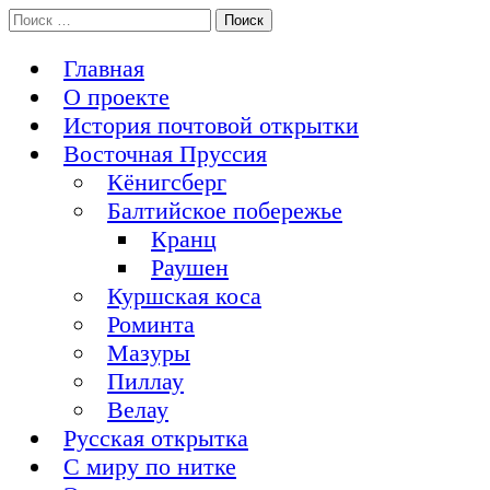
Перейти
Поиск:
История Восточной Пруссии в почтовых открытках и не
к
Открытка из Восточной Пруссии
только
содержимому
Главная
О проекте
История почтовой открытки
Восточная Пруссия
Кёнигсберг
Балтийское побережье
Кранц
Раушен
Куршская коса
Роминта
Мазуры
Пиллау
Велау
Русская открытка
С миру по нитке