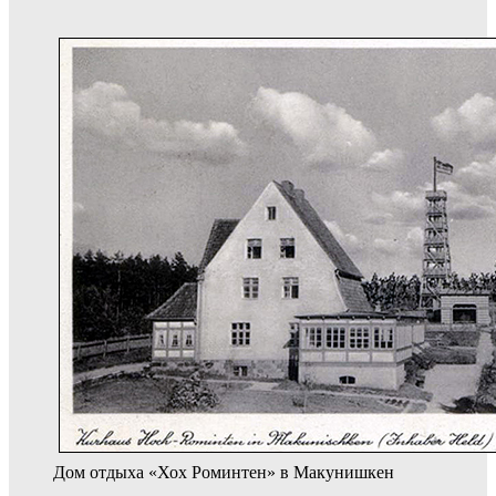
Дом отдыха «Хох Роминтен» в Макунишкен