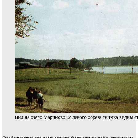
Вид на озеро Мариново. У левого обреза снимка видны с