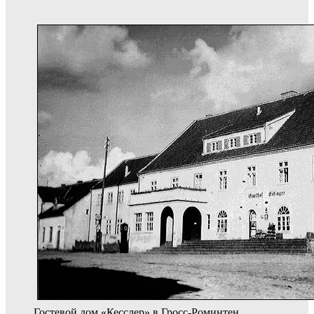
Гостевой дом «Кесслер» в Гросс-Роминтен