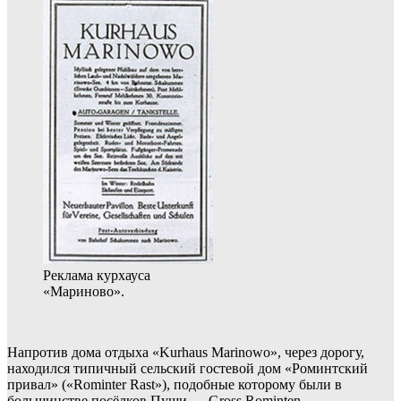
Реклама курхауса
«Мариново».
Напротив дома отдыха «Kurhaus Marinowo», через дорогу,
находился типичный сельский гостевой дом «Роминтский
привал» («Rominter Rast»), подобные которому были в
большинстве посёлков Пущи — Gross Rominten,