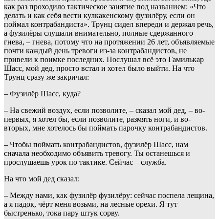
как раз проходило тактическое занятие под названием: «Что
делать и как себя веcти кулкакенскому фузилёру, если он
поймал контрабандиста». Трунц сидел впереди и держал речь,
а фузилёры слушали внимательно, полные сдержанного
гнева, – гнева, потому что на протяжении 26 лет, объявляемые
почти каждый день тревоги из-за контрабандистов, не
привели к поимке последних. Послушал всё это Гамилькар
Шасс, мой дед, просто встал и хотел было выйти. На что
Трунц сразу же закричал:
– Фузилёр Шасс, куда?
– На свежий воздух, если позволите, – сказал мой дед, – во-
первых, я хотел бы, если позволите, размять ноги, и во-
вторых, мне хотелось бы поймать парочку контрабандистов.
– Чтобы поймать контрабандистов, фузилёр Шасс, нам
сначала необходимо объявить тревогу. Ты останешься и
прослушаешь урок по тактике. Сейчас – служба.
На что мой дед сказал:
– Между нами, как фузилёр фузилёру: сейчас поспела лещина,
а я падок, чёрт меня возьми, на лесные орехи. Я тут
быстренько, тока пару штук сорву.