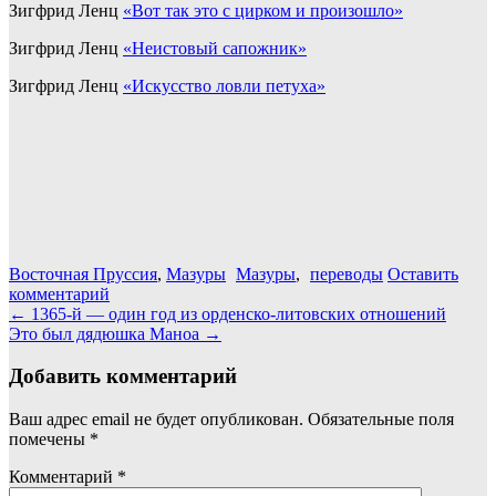
Зигфрид Ленц
«Вот так это с цирком и произошло»
Зигфрид Ленц
«Неистовый сапожник»
Зигфрид Ленц
«Искусство ловли петуха»
Восточная Пруссия
,
Мазуры
Мазуры
,
переводы
Оставить
комментарий
Навигация
←
1365-й — один год из орденско-литовских отношений
Это был дядюшка Маноа
→
по
записям
Добавить комментарий
Ваш адрес email не будет опубликован.
Обязательные поля
помечены
*
Комментарий
*