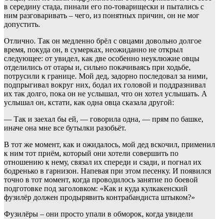
в середину стада, пинали его по-товарищески и пытались с
ним разговаривать – чего, из понятных причин, он не мог
допустить.
Отлично. Так он медленно брёл с овцами довольно долгое
время, покуда он, в сумерках, неожиданно не открыл
следующее: от увидел, как две особенно неуклюжие овцы
отделились от отары и, сильно покачиваясь при ходьбе,
потрусили к границе. Мой дед, задорно последовал за ними,
подпрыгивал вокруг них, бодал их головой и поддразнивал
их так долго, пока он не услышал, что он хотел услышать. А
услышал он, кстати, как одна овца сказала другой:
— Так и заехал бы ей, — говорила одна, — прям по башке,
иначе она мне все бутылки разобьёт.
В тот же момент, как и ожидалось, мой дед вскочил, применил
к ним тот приём, который они хотели совершить по
отношению к нему, связал их спереди и сзади, и погнал их
бодренько в гарнизон. Напевая при этом песенку. И появился
точно в тот момент, когда проводилось занятие по боевой
подготовке под заголовком: «Как и куда кулкакенский
фузилёр должен продырявить контрабандиста штыком?»
Фузилёры – они просто упали в обморок, когда увидели