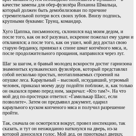
качестве замены для обер-фузилёра Йоханна Шмальца,
который должен быть демобилизован по причине
стремительной потери всех своих зубов. Внизу подпись,
крупными буквами: Трунц, командир.
Хуго Цаппка, письмоносец, склонился над моим дедом, и
после того, как он всё разузнал, искренне пожелал ему удачи и
откланялся; а после того, как он ушел, мой дед достал свою
старую берданку, привязал к спине шмат копчёного мяса, и,
после продолжительного прощания, направился через луг.
Шаг за шагом, и бравый молодец вскорости достиг гарнизона
знаменитых кулкакенских фузилёров, который представлял
собой несколько простых, неотапливаемых строений на
опушке леса. Караульный – высокий, исхудавший, угрюмый
человек, приказал моему деду подойти поближе, и, как только
он оказался прямо перед ним, закричал: «Кто там?». На что
мой дед по-простецки ответил: «Гамилькар Шасс, если
позволите». Затем он предъявил документ, одарил
караульного куском копченого мяса и получил разрешение
пройти.
Так, сначала он осмотрелся вокруг, провел инспекцию, так
сказать, и тут он неожиданно наткнулся на дверь, из-за
которой доносился голос. Мой дед, он приоткрыл дверцу,