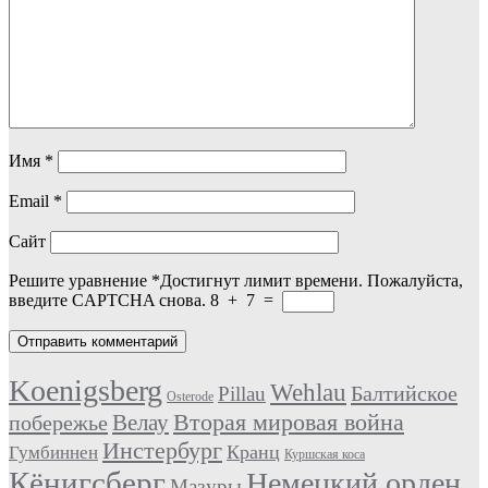
Имя
*
Email
*
Сайт
Решите уравнение
*
Достигнут лимит времени. Пожалуйста,
введите CAPTCHA снова.
8
+
7
=
Koenigsberg
Wehlau
Балтийское
Pillau
Osterode
Вторая мировая война
Велау
побережье
Инстербург
Кранц
Гумбиннен
Куршская коса
Кёнигсберг
Немецкий орден
Мазуры