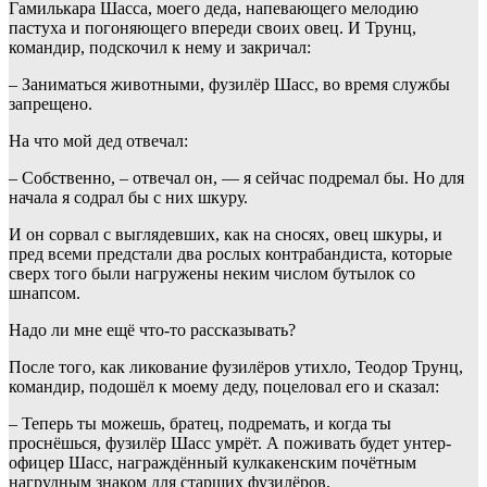
Гамилькара Шасса, моего деда, напевающего мелодию
пастуха и погоняющего впереди своих овец. И Трунц,
командир, подскочил к нему и закричал:
– Заниматься животными, фузилёр Шасс, во время службы
запрещено.
На что мой дед отвечал:
– Собственно, – отвечал он, — я сейчас подремал бы. Но для
начала я содрал бы с них шкуру.
И он сорвал с выглядевших, как на сносях, овец шкуры, и
пред всеми предстали два рослых контрабандиста, которые
сверх того были нагружены неким числом бутылок со
шнапсом.
Надо ли мне ещё что-то рассказывать?
После того, как ликование фузилёров утихло, Теодор Трунц,
командир, подошёл к моему деду, поцеловал его и сказал:
– Теперь ты можешь, братец, подремать, и когда ты
проснёшься, фузилёр Шасс умрёт. А поживать будет унтер-
офицер Шасс, награждённый кулкакенским почётным
нагрудным знаком для старших фузилёров.