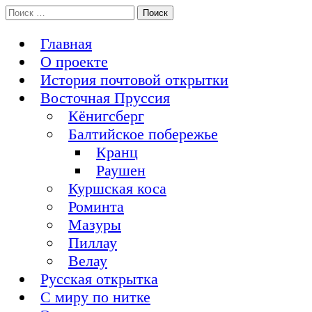
Перейти
Поиск:
История Восточной Пруссии в почтовых открытках и не
к
Открытка из Восточной Пруссии
только
содержимому
Главная
О проекте
История почтовой открытки
Восточная Пруссия
Кёнигсберг
Балтийское побережье
Кранц
Раушен
Куршская коса
Роминта
Мазуры
Пиллау
Велау
Русская открытка
С миру по нитке