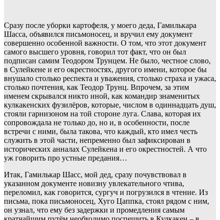
Сразу после уборки картофеля, у моего деда, Гамилькара
Шасса, объявился письмоносец, и вручил ему документ
совершенно особенной важности. О том, что этот документ
самого высшего уровня, говорил тот факт, что он был
подписан самим Теодором Трунцем. Не было, честное слово,
в Сулейкене и его окрестностях, другого имени, которое бы
внушало столько респекта и уважения, столько страха и ужаса,
столько почтения, как Теодор Трунц. Впрочем, за этим
именем скрывался никто иной, как командир знаменитых
кулкакенских фузилёров, которые, числом в одиннадцать душ,
стояли гарнизоном на той стороне луга. Слава, которая их
сопровождала не только до, но и, в особенности, после
встречи с ними, была такова, что каждый, кто имел честь
служить в этой части, непременно был зафиксирован в
исторических анналах Сулейкена и его окрестностей. А что
уж говорить про устные предания…
Итак, Гамилькар Шасс, мой дед, сразу почувствовал в
указанном документе новизну увлекательного чтива,
переломил, как говорится, сургуч и погрузился в чтение. Из
письма, пока письмоносец, Хуго Цаппка, стоял рядом с ним,
он узнал, что ему без задержки и промедления самым
кратчайшим путём необходимо поспешить в Кулкакен – в