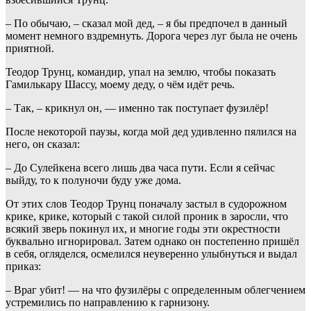
– По обычаю, – сказал мой дед, – я бы предпочел в данный
момент немного вздремнуть. Дорога через луг была не очень
приятной.
Теодор Трунц, командир, упал на землю, чтобы показать
Гамилькару Шассу, моему деду, о чём идёт речь.
– Так, – крикнул он, — именно так поступает фузилёр!
После некоторой паузы, когда мой дед удивленно пялился на
него, он сказал:
– До Сулейкена всего лишь два часа пути. Если я сейчас
выйду, то к полуночи буду уже дома.
От этих слов Теодор Трунц поначалу застыл в судорожном
крике, крике, который с такой силой проник в заросли, что
всякий зверь покинул их, и многие годы эти окрестности
буквально игнорировал. Затем однако он постепенно пришёл
в себя, огляделся, осмелился неуверенно улыбнуться и выдал
приказ:
– Враг убит! — на что фузилёры с определенным облегчением
устремились по направлению к гарнизону.