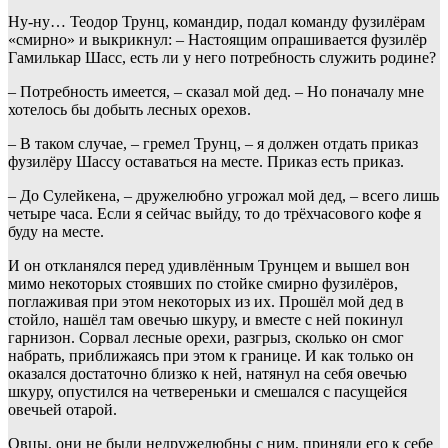
Ну-ну… Теодор Трунц, командир, подал команду фузилёрам
«смирно» и выкрикнул: – Настоящим опрашивается фузилёр
Гамилькар Шасс, есть ли у него потребность служить родине?
– Потребность имеется, – сказал мой дед. – Но поначалу мне
хотелось бы добыть лесных орехов.
– В таком случае, – гремел Трунц, – я должен отдать приказ
фузилёру Шассу оставаться на месте. Приказ есть приказ.
– До Сулейкена, – дружелюбно угрожал мой дед, – всего лишь
четыре часа. Если я сейчас выйду, то до трёхчасового кофе я
буду на месте.
И он откланялся перед удивлённым Трунцем и вышел вон
мимо некоторых стоявших по стойке смирно фузилёров,
поглаживая при этом некоторых из их. Прошёл мой дед в
стойло, нашёл там овечью шкуру, и вместе с ней покинул
гарнизон. Сорвал лесные орехи, разгрыз, сколько он смог
набрать, приближаясь при этом к границе. И как только он
оказался достаточно близко к ней, натянул на себя овечью
шкуру, опустился на четвереньки и смешался с пасущейся
овечьей отарой.
Овцы, они не были недружелюбны с ним, приняли его к себе