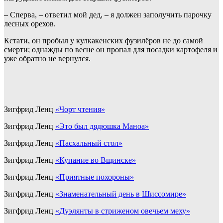
– Сперва, – ответил мой дед, – я должен заполучить парочку
лесных орехов.
Кстати, он пробыл у кулкакенских фузилёров не до самой
смерти; однажды по весне он пропал для посадки картофеля и
уже обратно не вернулся.
Зигфрид Ленц
«Чорт чтения»
Зигфрид Ленц
«Это был дядюшка Маноа»
Зигфрид Ленц
«Пасхальный стол»
Зигфрид Ленц
«Купание во Вщинске»
Зигфрид Ленц
«Приятные похороны»
Зигфрид Ленц
«Знаменательный день в Шиссомире»
Зигфрид Ленц
«Дуэлянты в стриженом овечьем меху»