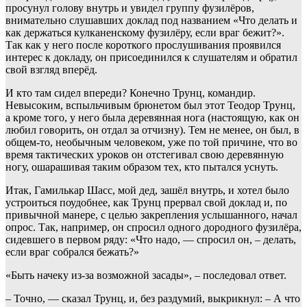
просунул голову внутрь и увидел группу фузилёров,
внимательно слушавших доклад под названием «Что делать и
как держаться кулканенскому фузилёру, если враг бежит?».
Так как у него после короткого прослушивания проявился
интерес к докладу, он присоединился к слушателям и обратил
свой взгляд вперёд.
И кто там сидел впереди? Конечно Трунц, командир.
Невысоким, вспыльчивым брюнетом был этот Теодор Трунц,
а кроме того, у него была деревянная нога (настоящую, как он
любил говорить, он отдал за отчизну). Тем не менее, он был, в
общем-то, необычным человеком, уже по той причине, что во
время тактических уроков он отстегивал свою деревянную
ногу, ошарашивая таким образом тех, кто пытался уснуть.
Итак, Гамилькар Шасс, мой дед, зашёл внутрь, и хотел было
устроиться поудобнее, как Трунц прервал свой доклад и, по
привычной манере, с целью закрепления услышанного, начал
опрос. Так, например, он спросил одного дородного фузилёра,
сидевшего в первом ряду: «Что надо, — спросил он, – делать,
если враг собрался бежать?»
«Быть начеку из-за возможной засады», – последовал ответ.
– Точно, — сказал Трунц, и, без раздумий, выкрикнул: – А что