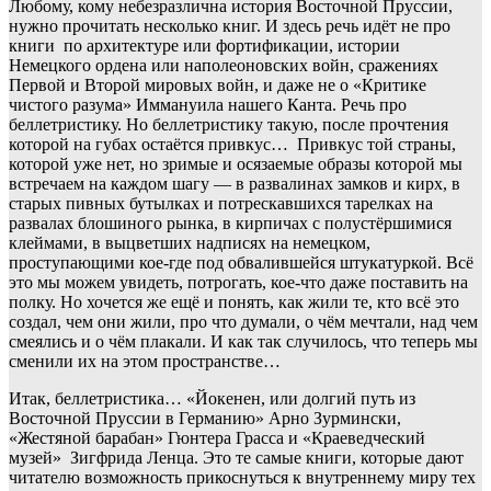
Любому, кому небезразлична история Восточной Пруссии,
нужно прочитать несколько книг. И здесь речь идёт не про
книги по архитектуре или фортификации, истории
Немецкого ордена или наполеоновских войн, сражениях
Первой и Второй мировых войн, и даже не о «Критике
чистого разума» Иммануила нашего Канта. Речь про
беллетристику. Но беллетристику такую, после прочтения
которой на губах остаётся привкус… Привкус той страны,
которой уже нет, но зримые и осязаемые образы которой мы
встречаем на каждом шагу — в развалинах замков и кирх, в
старых пивных бутылках и потрескавшихся тарелках на
развалах блошиного рынка, в кирпичах с полустёршимися
клеймами, в выцветших надписях на немецком,
проступающими кое-где под обвалившейся штукатуркой. Всё
это мы можем увидеть, потрогать, кое-что даже поставить на
полку. Но хочется же ещё и понять, как жили те, кто всё это
создал, чем они жили, про что думали, о чём мечтали, над чем
смеялись и о чём плакали. И как так случилось, что теперь мы
сменили их на этом пространстве…
Итак, беллетристика… «Йокенен, или долгий путь из
Восточной Пруссии в Германию» Арно Зурмински,
«Жестяной барабан» Гюнтера Грасса и «Краеведческий
музей» Зигфрида Ленца. Это те самые книги, которые дают
читателю возможность прикоснуться к внутреннему миру тех