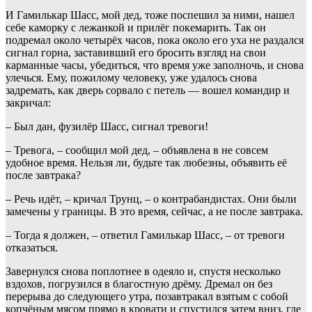
И Гамилькар Шасс, мой дед, тоже поспешил за ними, нашел
себе каморку с лежанкой и прилёг покемарить. Так он
подремал около четырёх часов, пока около его уха не раздался
сигнал горна, заставивший его бросить взгляд на свои
карманные часы, убедиться, что время уже заполночь, и снова
улечься. Ему, пожилому человеку, уже удалось снова
задремать, как дверь сорвало с петель — вошел командир и
закричал:
– Был дан, фузилёр Шасс, сигнал тревоги!
– Тревога, – сообщил мой дед, – объявлена в не совсем
удобное время. Нельзя ли, будьте так любезны, объявить её
после завтрака?
– Речь идёт, – кричал Трунц, – о контрабандистах. Они были
замечены у границы. В это время, сейчас, а не после завтрака.
– Тогда я должен, – ответил Гамилькар Шасс, – от тревоги
отказаться.
Завернулся снова поплотнее в одеяло и, спустя несколько
вздохов, погрузился в благостную дрёму. Дремал он без
перерыва до следующего утра, позавтракал взятым с собой
копчёным мясом прямо в кровати и спустился затем вниз, где