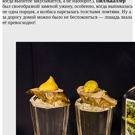
когда выпитое закусывается, а не наоборот.).
Пиллькаллер
был своеобразной заменой ужину, особенно, когда выпивалась
не одна порция, а колбаса нарезалась толстыми ломтями. Ну а
за дорогу домой можно было не беспокоиться — лошадь знала
её превосходно!