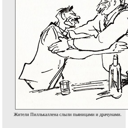
Жители Пиллькаллена слыли пьяницами и драчунами.