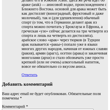
делают его в Южной Азии. здесь же речь идёт об
араке (arak) — анисовой водке, происхождением с
Ближнего Востока. основой для арака может быть
как дистиллят (виноградный, фруктовый и даже
молочный), так и (для удешевления) обычный
спирт (о том, что в Германии делают арак из
спирта можно почитать у Брокгауза и Ефрона, а
греческая «узо» сейчас делается на три четверти из
спирта и лишь на четверть из дистиллята).
арабское слово «арак» через тюрков (в Турции
арак называется «ракы») попало уже в языки
многих других народов, начиная от южных славян
(ракия), армян (арагх), осетин (арака) и заканчивая
монголами (архи) и стало обозначать уже просто
крепкий (или не очень) алкогольный напиток,
вовсе не обязательно со вкусом аниса.
Ответить
Добавить комментарий
Ваш адрес email не будет опубликован.
Обязательные поля
помечены
*
Комментарий
*