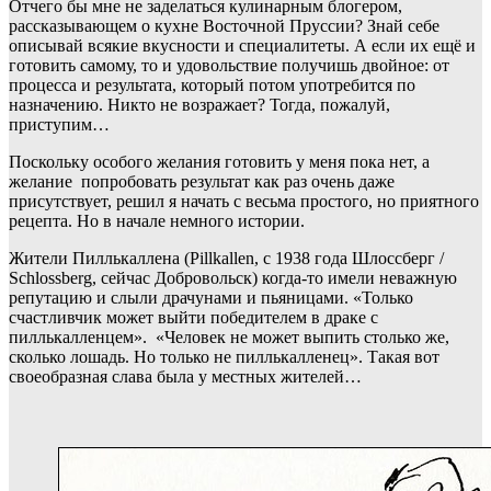
Отчего бы мне не заделаться кулинарным блогером,
рассказывающем о кухне Восточной Пруссии? Знай себе
описывай всякие вкусности и специалитеты. А если их ещё и
готовить самому, то и удовольствие получишь двойное: от
процесса и результата, который потом употребится по
назначению. Никто не возражает? Тогда, пожалуй,
приступим…
Поскольку особого желания готовить у меня пока нет, а
желание попробовать результат как раз очень даже
присутствует, решил я начать с весьма простого, но приятного
рецепта. Но в начале немного истории.
Жители Пиллькаллена (Pillkallen, с 1938 года Шлоссберг /
Schlossberg, сейчас Добровольск) когда-то имели неважную
репутацию и слыли драчунами и пьяницами. «Только
счастливчик может выйти победителем в драке с
пиллькалленцем». «Человек не может выпить столько же,
сколько лошадь. Но только не пиллькалленец». Такая вот
своеобразная слава была у местных жителей…