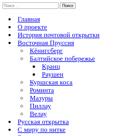
Перейти
Поиск:
История Восточной Пруссии в почтовых открытках и не
к
Открытка из Восточной Пруссии
только
содержимому
Главная
О проекте
История почтовой открытки
Восточная Пруссия
Кёнигсберг
Балтийское побережье
Кранц
Раушен
Куршская коса
Роминта
Мазуры
Пиллау
Велау
Русская открытка
С миру по нитке