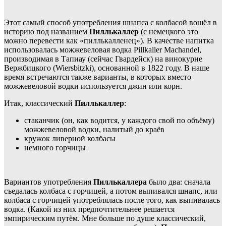
Этот самый способ употребления шнапса с колбасой вошёл в
историю под названием
Пиллькаллер
(с немецкого это
можно перевести как «пиллькалленец»). В качестве напитка
использовалась можжевеловая водка Pillkaller Machandel,
производимая в Тапиау (сейчас Гвардейск) на винокурне
Вержбицкого (Wiersbitzki), основанной в 1822 году. В наше
время встречаются также варианты, в которых вместо
можжевеловой водки используется джин или корн.
Итак, классический
Пиллькаллер
:
стаканчик (он, как водится, у каждого свой по объёму)
можжевеловой водки, налитый до краёв
кружок ливерной колбасы
немного горчицы
Вариантов употребления
Пиллькаллера
было два: сначала
съедалась колбаса с горчицей, а потом выпивался шнапс, или
колбаса с горчицей употреблялась после того, как выпивалась
водка. (Какой из них предпочтительнее решается
эмпирическим путём. Мне больше по душе классический,