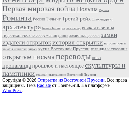
Мазуры
Первая мировая война
Польша
Раушен
Роминта
Третий рейх
Россия
Тильзит
Эльхнидерунг
архитектура
всякая всячина
башни Бисмарка
велосипед
замки
гидротехнические сооружения
железные дороги
дороги
история открытки
издатели открыток
история почты
кухня Восточной Пруссии
легенды и сказания
каналы и шлюзы
кирхи
переводы
открытые письма
пиво
скульптуры и
пропаганда
прошлое и настоящее
памятники
трамвай
эвакуация из Восточной Пруссии
Copyright © 2026
Открытка из Восточной Пруссии
. Все права
защищены. Тема
Radiate
от ThemeGrill. На платформе
WordPress
.