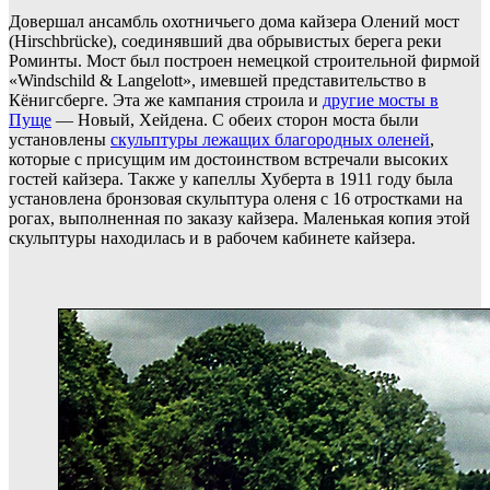
Довершал ансамбль охотничьего дома кайзера Олений мост
(Hirschbrücke), соединявший два обрывистых берега реки
Роминты. Мост был построен немецкой строительной фирмой
«Windschild & Langelott», имевшей представительство в
Кёнигсберге. Эта же кампания строила и
другие мосты в
Пуще
— Новый, Хейдена. С обеих сторон моста были
установлены
скульптуры лежащих благородных оленей
,
которые с присущим им достоинством встречали высоких
гостей кайзера. Также у капеллы Хуберта в 1911 году была
установлена бронзовая скульптура оленя с 16 отростками на
рогах, выполненная по заказу кайзера. Маленькая копия этой
скульптуры находилась и в рабочем кабинете кайзера.