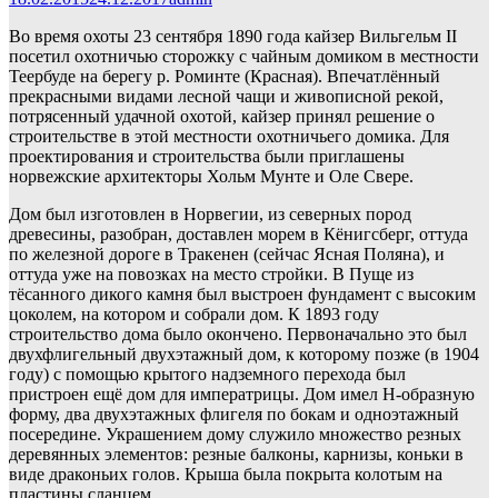
Во время охоты 23 сентября 1890 года кайзер Вильгельм II
посетил охотничью сторожку с чайным домиком в местности
Теербуде на берегу р. Роминте (Красная). Впечатлённый
прекрасными видами лесной чащи и живописной рекой,
потрясенный удачной охотой, кайзер принял решение о
строительстве в этой местности охотничьего домика. Для
проектирования и строительства были приглашены
норвежские архитекторы Хольм Мунте и Оле Свере.
Дом был изготовлен в Норвегии, из северных пород
древесины, разобран, доставлен морем в Кёнигсберг, оттуда
по железной дороге в Тракенен (сейчас Ясная Поляна), и
оттуда уже на повозках на место стройки. В Пуще из
тёсанного дикого камня был выстроен фундамент с высоким
цоколем, на котором и собрали дом. К 1893 году
строительство дома было окончено. Первоначально это был
двухфлигельный двухэтажный дом, к которому позже (в 1904
году) с помощью крытого надземного перехода был
пристроен ещё дом для императрицы. Дом имел Н-образную
форму, два двухэтажных флигеля по бокам и одноэтажный
посередине. Украшением дому служило множество резных
деревянных элементов: резные балконы, карнизы, коньки в
виде драконьих голов. Крыша была покрыта колотым на
пластины сланцем.