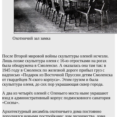
Охотничий зал замка
После Второй мировой войны скульптуры оленей исчезли.
Лишь позже скульптура оленя с 16-ю отростками на рогах
была обнаружена в Смоленске. А оказалась она там так: в
1945 году в Смоленск по железной дороге прибыл груз с
надписью «Подарок из Восточной Пруссии детям Смоленска
от гвардейцев N-ского корпуса». Этим грузом и была
скульптура оленя, до сих пор украшающая сквер города.
А два из четырёх оленей с Оленьего моста ныне украшают
вход в административный корпус подмосковного санатория
«Сосны».
Архитектурный ансамбль охотничьего дома постоянно
дополнялся новыми постройками: дом лесничества, дома