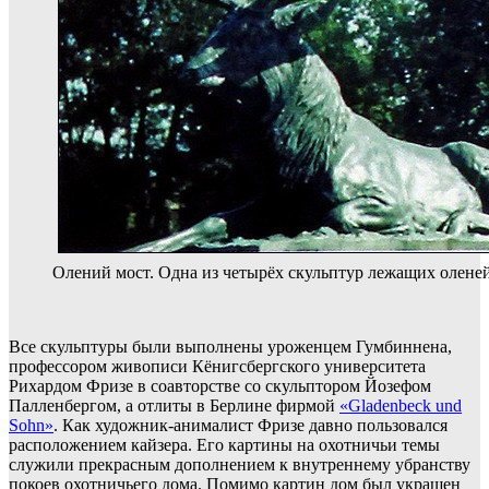
Олений мост. Одна из четырёх скульптур лежащих оленей
Все скульптуры были выполнены уроженцем Гумбиннена,
профессором живописи Кёнигсбергского университета
Рихардом Фризе в соавторстве со скульптором Йозефом
Палленбергом, а отлиты в Берлине фирмой
«Gladenbeck und
Sohn»
. Как художник-анималист Фризе давно пользовался
расположением кайзера. Его картины на охотничьи темы
служили прекрасным дополнением к внутреннему убранству
покоев охотничьего дома. Помимо картин дом был украшен