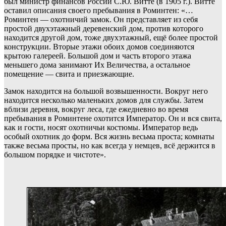
был министр финансов России С.Ю. Витте (в 1905 г.). Витте
оставил описания своего пребывания в Роминтен: «…
Роминтен — охотничий замок. Он представляет из себя
простой двухэтажный деревенский дом, против которого
находится другой дом, тоже двухэтажный, ещё более простой
конструкции. Вторые этажи обоих домов соединяются
крытою галереей. Большой дом и часть второго этажа
меньшего дома занимают Их Величества, а остальное
помещение — свита и приезжающие.
Замок находится на большой возвышенности. Вокруг него
находится несколько маленьких домов для службы. Затем
вблизи деревня, вокруг леса, где ежедневно во время
пребывания в Роминтене охотится Император. Он и вся свита,
как и гости, носят охотничьи костюмы. Император ведь
особый охотник до форм. Вся жизнь весьма проста; комнаты
также весьма просты, но как всегда у немцев, всё держится в
большом порядке и чистоте».