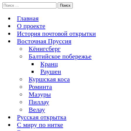
Перейти
Поиск:
История Восточной Пруссии в почтовых открытках и не
к
Открытка из Восточной Пруссии
только
содержимому
Главная
О проекте
История почтовой открытки
Восточная Пруссия
Кёнигсберг
Балтийское побережье
Кранц
Раушен
Куршская коса
Роминта
Мазуры
Пиллау
Велау
Русская открытка
С миру по нитке