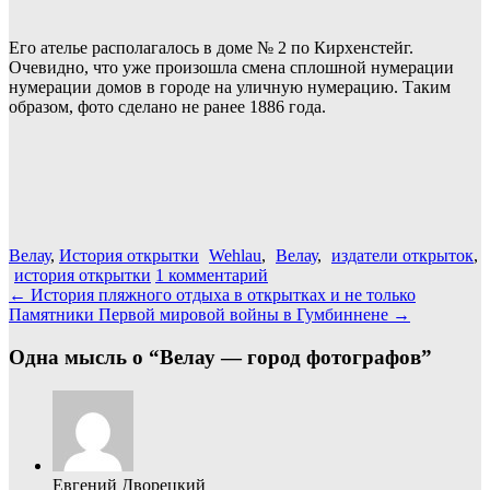
Его ателье располагалось в доме № 2 по Кирхенстейг.
Очевидно, что уже произошла смена сплошной нумерации
нумерации домов в городе на уличную нумерацию. Таким
образом, фото сделано не ранее 1886 года.
Велау
,
История открытки
Wehlau
,
Велау
,
издатели открыток
,
история открытки
1 комментарий
Навигация
←
История пляжного отдыха в открытках и не только
Памятники Первой мировой войны в Гумбиннене
→
по
записям
Одна мысль о “
Велау — город фотографов
”
Евгений Дворецкий