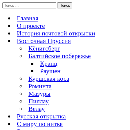
Перейти
Поиск:
История Восточной Пруссии в почтовых открытках и не
к
Открытка из Восточной Пруссии
только
содержимому
Главная
О проекте
История почтовой открытки
Восточная Пруссия
Кёнигсберг
Балтийское побережье
Кранц
Раушен
Куршская коса
Роминта
Мазуры
Пиллау
Велау
Русская открытка
С миру по нитке