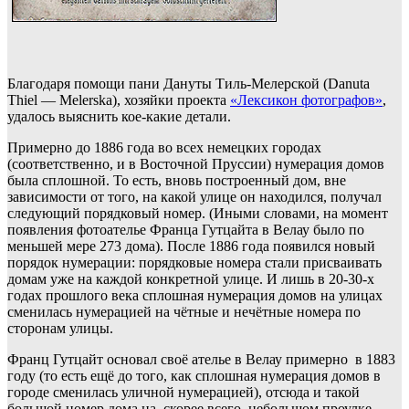
Благодаря помощи пани Дануты Тиль-Мелерской (Danuta
Thiel — Melerska), хозяйки проекта
«Лексикон фотографов»
,
удалось выяснить кое-какие детали.
Примерно до 1886 года во всех немецких городах
(соответственно, и в Восточной Пруссии) нумерация домов
была сплошной. То есть, вновь построенный дом, вне
зависимости от того, на какой улице он находился, получал
следующий порядковый номер. (Иными словами, на момент
появления фотоателье Франца Гутцайта в Велау было по
меньшей мере 273 дома). После 1886 года появился новый
порядок нумерации: порядковые номера стали присваивать
домам уже на каждой конкретной улице. И лишь в 20-30-х
годах прошлого века сплошная нумерация домов на улицах
сменилась нумерацией на чётные и нечётные номера по
сторонам улицы.
Франц Гутцайт основал своё ателье в Велау примерно в 1883
году (то есть ещё до того, как сплошная нумерация домов в
городе сменилась уличной нумерацией), отсюда и такой
большой номер дома на, скорее всего, небольшом проулке