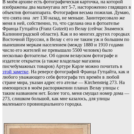
В моём архиве есть фотографическая карточка, на которой
изображены два мальчугана лет 5-7, настороженно глядящих в
объектив фотоаппарата. Фотография весьма пожилая. Думаю,
что снята она лет 130 назад, не меньше. Заинтересовало же
меня в ней, собственно, то, что сделана она в фотоателье
Франца Гутцайта (Franz Gutzeit) из Велау (сейчас Знаменск
Калининградской области). Как и во многих других городках
Восточной Пруссии, в Велау с его не таким уж и большим по
нынешним меркам населением (между 1880 и 1910 годами
число его жителей не превышало 5500 человек) было
несколько фотоателье. Об одном велауском фотографе и
издателе открыток (а также владельце магазина
писчебумажных товаров) Артуре Карле можно почитать в
этой заметке
. На реверсе фотографий Франца Гутцайта, как и
любого уважающего себя фотографа тех времён в любой
стране мира, указан адрес его ателье — Kirchensteig 273. На
имеющихся в моём распоряжении планах Велау улицы с
таким названием нет. Более того, меня смущал номер дома —
273, слишком большой, как мне казалось, для улицы
маленького провинциального городка.