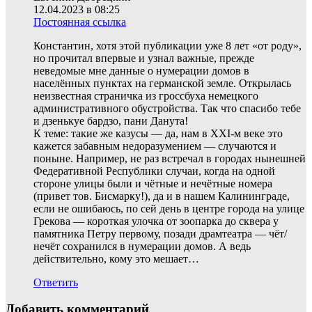
12.04.2023 в 08:25
Постоянная ссылка
Константин, хотя этой публикации уже 8 лет «от роду»,
но прочитал впервые и узнал важные, прежде
неведомые мне данные о нумерации домов в
населённых пунктах на германской земле. Открылась
неизвестная страничка из гроссбуха немецкого
административного обустройства. Так что спасибо тебе
и дзенькуе бардзо, пани Данута!
К теме: такие же казусы — да, нам в XXI-м веке это
кажется забавным недоразумением — случаются и
поныне. Например, не раз встречал в городах нынешней
Федеративной Республики случаи, когда на одной
стороне улицы были и чётные и нечётные номера
(привет тов. Бисмарку!), да и в нашем Калининграде,
если не ошибаюсь, по сей день в центре города на улице
Грекова — короткая улочка от зоопарка до сквера у
памятника Петру первому, позади драмтеатра — чёт/
нечёт сохранился в нумерации домов. А ведь
действительно, кому это мешает…
Ответить
Добавить комментарий