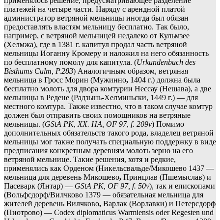
применялось решение, предусматривающее разделение
платежей на четыре части. Наряду с арендной платой
администратор ветряной мельницы иногда был обязан
предоставлять властям мельницу бесплатно. Так было,
например, с ветряной мельницей недалеко от Кульмзее
(Хелмжа), где в 1381 г. капитул продал часть ветряной
мельницы Иоганну Кромеру и наложил на него обязанность
по бесплатному помолу для капитула. (
Urkundenbuch des
Bisthums Culm, P.283
) Аналогичным образом, ветряная
мельница в Гросс Морин (Мужинно
,
1404 г.) должна была
бесплатно молоть для двора комтурии Нессау (Нешава), а две
мельницы в Редене (Радзынь-Хелминьски, 1449 г.) — для
местного комтура. Также известно, что в таком случае комтур
должен был отправить своих помощников на ветряные
мельницы. (
GStA PK, XX. HA, OF 97, f. 209v
) Помимо
дополнительных обязательств такого рода, владелец ветряной
мельницы мог также получать специальную поддержку в виде
предписания конкретным деревням молоть зерно на его
ветряной мельнице. Такие решения, хотя и редкие,
применялись как Орденом (Никельсвальде/Микошево 1437 —
мельница для деревень Микошево
,
Принцлав (Пшемыслав) и
Пасеварк (Янтар) —
GStA PK, OF 97, f. 50v
), так и епископами
(Вольфсдорф/Вилчково 1379 — обязательная мельница для
жителей деревень Вилчково
,
Варлак (Ворлавки) и Петерсдорф
(Пиотрово) — Codex diplomaticus Warmiensis oder Regesten und