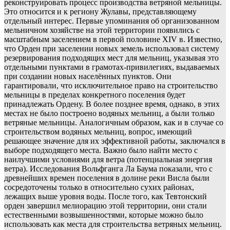
реконструировать процесс производства ветряной мельницы.
Это относится и к региону Жулавы, представляющему
отдельный интерес. Первые упоминания об организованном
мельничном хозяйстве на этой территории появились с
масштабным заселением в первой половине XIV в. Известно,
что Орден при заселении новых земель использовал систему
резервирования подходящих мест для мельниц, указывая это
отдельными пунктами в грамотах-привилегиях, выдаваемых
при создании новых населённых пунктов. Они
гарантировали, что исключительное право на строительство
мельницы в пределах конкретного поселения будет
принадлежать Ордену. В более позднее время, однако, в этих
местах не было построено водяных мельниц, а были только
ветряные мельницы. Аналогичным образом, как и в случае со
строительством водяных мельниц, вопрос, имеющий
решающее значение для их эффективной работы, заключался в
выборе подходящего места. Важно было найти место с
наилучшими условиями для ветра (потенциальная энергия
ветра). Исследования Вольфганга Ла Баума показали, что с
древнейших времен поселения в долине реки Висла были
сосредоточены только в относительно сухих районах,
лежащих выше уровня воды. После того, как Тевтонский
орден завершил мелиорацию этой территории, они стали
естественными возвышенностями, которые можно было
использовать как места для строительства ветряных мельниц.