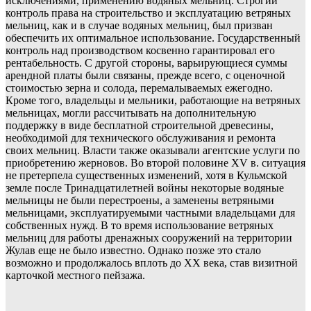
исключениями, применению водяных мельниц. Строгий
контроль права на строительство и эксплуатацию ветряных
мельниц, как и в случае водяных мельниц, был призван
обеспечить их оптимальное использование. Государственный
контроль над производством косвенно гарантировал его
рентабельность. С другой стороны, варьирующиеся суммы
арендной платы были связаны, прежде всего, с оценочной
стоимостью зерна и солода, перемалываемых ежегодно.
Кроме того, владельцы и мельники, работающие на ветряных
мельницах, могли рассчитывать на дополнительную
поддержку в виде бесплатной строительной древесины,
необходимой для технического обслуживания и ремонта
своих мельниц. Власти также оказывали агентские услуги по
приобретению жерновов. Во второй половине XV в. ситуация
не претерпела существенных изменений, хотя в Кульмской
земле после Тринадцатилетней войны некоторые водяные
мельницы не были перестроены, а заменены ветряными
мельницами, эксплуатируемыми частными владельцами для
собственных нужд. В то время использование ветряных
мельниц для работы дренажных сооружений на территории
Жулав еще не было известно. Однако позже это стало
возможно и продолжалось вплоть до ХХ века, став визитной
карточкой местного пейзажа.