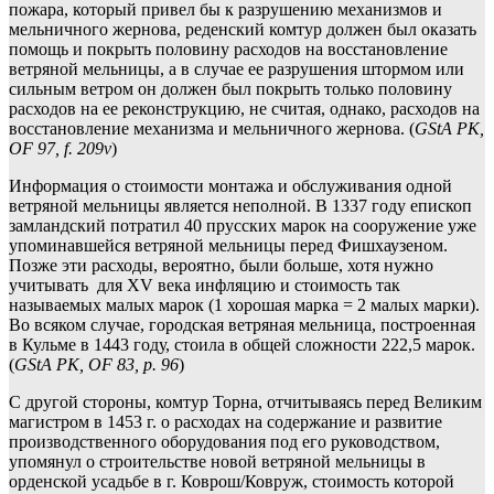
пожара, который привел бы к разрушению механизмов и
мельничного жернова, реденский комтур должен был оказать
помощь и покрыть половину расходов на восстановление
ветряной мельницы, а в случае ее разрушения штормом или
сильным ветром он должен был покрыть только половину
расходов на ее реконструкцию, не считая, однако, расходов на
восстановление механизма и мельничного жернова. (
GStA PK,
OF 97, f. 209v
)
Информация о стоимости монтажа и обслуживания одной
ветряной мельницы является неполной. В 1337 году епископ
замландский потратил 40 прусских марок на сооружение уже
упоминавшейся ветряной мельницы перед Фишхаузеном.
Позже эти расходы, вероятно, были больше, хотя нужно
учитывать для XV века инфляцию и стоимость так
называемых малых марок (1 хорошая марка = 2 малых марки).
Во всяком случае, городская ветряная мельница, построенная
в Кульме в 1443 году, стоила в общей сложности 222,5 марок.
(
GStA PK, OF 83, p. 96
)
С другой стороны, комтур Торна, отчитываясь перед Великим
магистром в 1453 г. о расходах на содержание и развитие
производственного оборудования под его руководством,
упомянул о строительстве новой ветряной мельницы в
орденской усадьбе в г. Коврош/Ковруж, стоимость которой