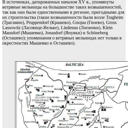
В источниках, датированных началом XV в., упомянуты
ветряные мельницы на большинстве таких возвышенностей,
так как они были единственными в регионе, пригодными для
их строительства (такие возвышенности были возле Tragheim
(Трагамин), Pruppendorf (Крашево), Gnojau (Гноево), Gross
Lassowitz (Ласовице-Вельке), Lindenau (Липинки), Klein
Mausdorf (Мышевко), Jonasdorf (Янувки) и Schöneberg
(Осташево); упоминания о ветряных мельницах нет только в
окрестностях Мышевко и Осташево).