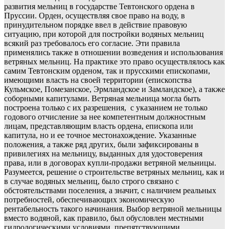
развития мельниц в государстве Тевтонского ордена в
Пруссии. Орден, осуществляя свое право на воду, в
принудительном порядке ввел в действие правовую
ситуацию, при которой для постройки водяных мельниц
всякий раз требовалось его согласие. Эти правила
применялись также в отношении возведения и использования
ветряных мельниц. На практике это право осуществлялось как
самим Тевтонским орденом, так и прусскими епископами,
имеющими власть на своей территории (епископства
Кульмское, Помезанское, Эрмландское и Замландское), а также
соборными капитулами. Ветряная мельница могла быть
построена только с их разрешения, с указанием не только
годового отчисление за нее компетентным должностным
лицам, представляющим власть ордена, епископа или
капитула, но и ее точное местонахождение. Указанные
положения, а также ряд других, были зафиксированы в
привилегиях на мельницу, выданных для удостоверения
права, или в договорах купли-продажи ветряной мельницы.
Разумеется, решение о строительстве ветряных мельниц, как и
в случае водяных мельниц, было строго связано с
обстоятельствами поселения, а значит, с наличием реальных
потребностей, обеспечивающих экономическую
рентабельность такого начинания. Выбор ветряной мельницы
вместо водяной, как правило, был обусловлен местными
гидрологическими условиями, препятствующими