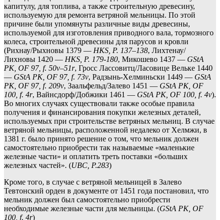
капитулу, для топлива, а также строительную древесину,
используемую для ремонта ветряной мельницы. По этой
причине были упомянуты различные виды древесины,
используемой для изготовления приводного вала, тормозного
колеса, строительной древесины для парусов и кровли
(Рихнау/Рыхновы 1379 —
HKS, P. 137–138
, Лихтенау/
Лихновы 1420 —
HKS, P. 179-180
, Микошево 1437 —
GStA
PK, OF 97, f. 50v–51r
, Гросс Лассовитц/Ласовице Вельке 1440
—
GStA PK, OF 97, f. 73v
, Радзынь-Хелминьски 1449 —
GStA
PK, OF 97, f. 209v
, Заальфельд/Залево 1451 —
GStA PK, OF
100, f. 4r
, Вайнсдорф/Добжики 1461 —
GStA PK, OF 100, f. 4v
).
Во многих случаях существовали также особые правила
получения и финансирования покупки железных деталей,
используемых при строительстве ветряных мельниц. В случае
ветряной мельницы, расположенной недалеко от Хелмжи, в
1381 г. было принято решение о том, что мельник должен
самостоятельно приобрести так называемые «маленькие
железные части» и оплатить треть поставки «больших
железных частей». (
UBC, P.283
)
Кроме того, в случае с ветряной мельницей в Залево
Тевтонский орден в документе от 1451 года постановил, что
мельник должен был самостоятельно приобрести
необходимые железные части для мельницы. (
GStA PK, OF
100, f. 4r
)