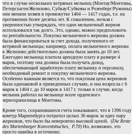
что в случае нескольких ветряных мельниц (Монтау/Монтовы
,
Петерсхаген/Желихово, Субкау/Субковы и Розенберг/Ружины)
они меняли хозяев в промежутке 1404 — 1417 годах, т.е. на
протяжении более десятка лет. К сожалению, нельзя с
уверенностью утверждать, что один мельничный жернов
использовался так долго. Это, однако, можно предположить
по рентабельности. Покупка мельничного жернова должна
была финансироваться за счет дохода, полученного от
ветряной мельницы; например, оплата мельничного жернова
в Желихово действительно должна была занять до 10 лет.
Ежегодно мельница платила арендную плату в размере 4
марок, поэтому она должна была получать доход,
обеспечивающий заработную плату мельнику и персоналу,
необходимый ремонт и покупку мельничного жернова.
Особенно важным является то, что покупная цена жерновов
была одинаковой в приведенных случаях, и она возросла с 6
марок в 1404 г. до 10 марок в 1417 г. только в случае, когда
мельник работал на мельнице возле орденского
зернохранилища в Монтовы.
Кроме того, сохранившиеся счета показывают, что в 1396 году
комтур Мариенбурга потратил целых 36 марок за одну пару
жерновов, что было бы невероятно высокой ценой. (
Die Reste
des Marienburger Konventsbuches, P.70
) Но, возможно, это
просто ошибка в источнике.