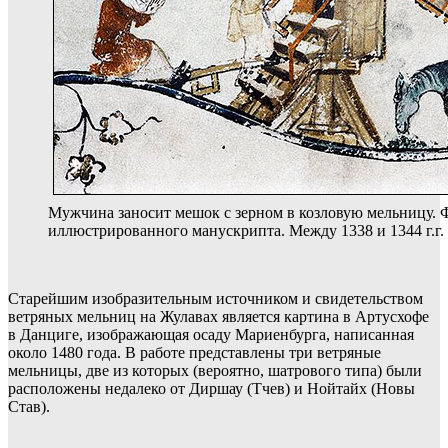
Мужчина заносит мешок с зерном в козловую мельницу. 
иллюстрированного манускрипта. Между 1338 и 1344 г.г.
Старейшим изобразительным источником и свидетельством
ветряных мельниц на Жулавах является картина в Артусхофе
в Данциге, изображающая осаду Мариенбурга, написанная
около 1480 года. В работе представлены три ветряные
мельницы, две из которых (вероятно, шатрового типа) были
расположены недалеко от Диршау (Тчев) и Нойтайх (Новы
Став).