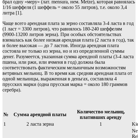
брал одну «меру» (лат. mensura, нем. Metze), которая равнялась
1/16 шеффеля (1 шеффель = около 55 литров), т.е. около 3,4
литра [1].
Чаще всего арендная плата за зерно составляла 3-4 ласта в год
(1 ласт = 3300 литров), что равнялось 180-240 шеффелям
(9900-13200 литров зерна). При особых обстоятельствах
взималась как более низкая арендная плата (2 ласта в год), так
и более высокая — до 7 ластов. Иногда арендная плата
состояла не только из зерна, но и из определенной суммы
денег. Разумеется, указанная сумма арендной платы (3-4 ласта
пшена, или ржи, или ячменя в год) должна была
соответствовать фактическим мельничным возможностям
ветряных мельниц. В то время как средняя арендная плата от
одной мельницы, выраженная в деньгах, составляла 4
прусских марки (одна прусская марка = около 180 граммов
серебра).
Количество мельниц,
№
Сумма арендной платы
плативших аренду
1
2 ласта зерна
1
Ki
Ne
Re