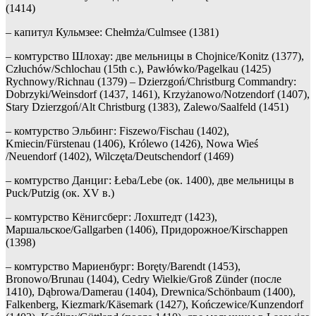
(1414)
– капитул Кульмзее: Chełmża/Culmsee (1381)
– комтурство Шлохау: две мельницы в Chojnice/Konitz (1377),
Człuchów/Schlochau (15th c.), Pawłówko/Pagelkau (1425)
Rychnowy/Richnau (1379) – Dzierzgoń/Christburg Commandry:
Dobrzyki/Weinsdorf (1437, 1461), Krzyżanowo/Notzendorf (1407),
Stary Dzierzgoń/Alt Christburg (1383), Zalewo/Saalfeld (1451)
– комтурство Эльбинг: Fiszewo/Fischau (1402),
Kmiecin/Fürstenau (1406), Królewo (1426), Nowa Wieś
/Neuendorf (1402), Wilczęta/Deutschendorf (1469)
– комтурство Данциг: Łeba/Lebe (ок. 1400), две мельницы в
Puck/Putzig (ок. XV в.)
– комтурство Кёнигсберг: Лохштедт (1423),
Маршальское/Gallgarben (1406), Придорожное/Kirschappen
(1398)
– комтурство Мариенбург: Boręty/Barendt (1453),
Bronowo/Brunau (1404), Cedry Wielkie/Groß Zünder (после
1410), Dąbrowa/Damerau (1404), Drewnica/Schönbaum (1400),
Falkenberg, Kiezmark/Käsemark (1427), Kończewice/Kunzendorf