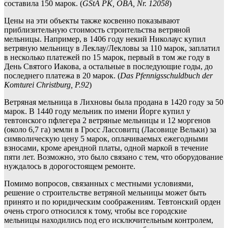
составила 150 марок. (
GStA PK, OBA, Nr. 12058
)
Цены на эти объекты также косвенно показывают
приблизительную стоимость строительства ветряной
мельницы. Например, в 1406 году некий Николаус купил
ветряную мельницу в Леклау/Лекловы за 110 марок, заплатил
в несколько платежей по 15 марок, первый в том же году в
День Святого Иакова, а остальные в последующие годы, до
последнего платежа в 20 марок. (
Das Pfennigsschuldbuch der
Komturei Christburg, P.92
)
Ветряная мельница в Лихновы была продана в 1420 году за 50
марок. В 1440 году мельник по имени Йорге купил у
тевтонского пфлегера 2 ветряные мельницы и 12 моргенов
(около 6,7 га) земли в Гросс Лассовитц (Ласовице Вельки) за
символическую цену 5 марок, оплачиваемых ежегодными
взносами, кроме арендной платы, одной маркой в течение
пяти лет. Возможно, это было связано с тем, что оборудование
нуждалось в дорогостоящем ремонте.
Помимо вопросов, связанных с местными условиями,
решение о строительстве ветряной мельницы может быть
принято и по юридическим соображениям. Тевтонский орден
очень строго относился к тому, чтобы все городские
мельницы находились под его исключительным контролем,