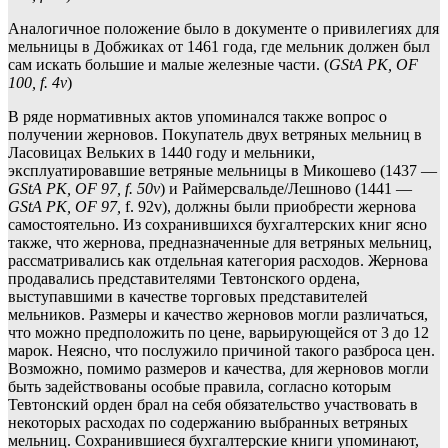
Аналогичное положение было в документе о привилегиях для
мельницы в Добжиках от 1461 года, где мельник должен был
сам искать большие и малые железные части. (
GStA PK, OF
100, f. 4v
)
В ряде нормативных актов упоминался также вопрос о
получении жерновов. Покупатель двух ветряных мельниц в
Ласовицах Вельких в 1440 году и мельники,
эксплуатировавшие ветряные мельницы в Микошево (1437 —
GStA PK, OF 97, f. 50v
) и Раймерсвальде/Лешново (1441 —
GStA PK, OF 97,
f. 92v), должны были приобрести жернова
самостоятельно. Из сохранившихся бухгалтерских книг ясно
также, что жернова, предназначенные для ветряных мельниц,
рассматривались как отдельная категория расходов. Жернова
продавались представителями Тевтонского ордена,
выступавшими в качестве торговых представителей
мельников. Размеры и качество жерновов могли различаться,
что можно предположить по цене, варьирующейся от 3 до 12
марок. Неясно, что послужило причиной такого разброса цен.
Возможно, помимо размеров и качества, для жерновов могли
быть задействованы особые правила, согласно которым
Тевтонский орден брал на себя обязательство участвовать в
некоторых расходах по содержанию выбранных ветряных
мельниц. Сохранившиеся бухгалтерские книги упоминают,