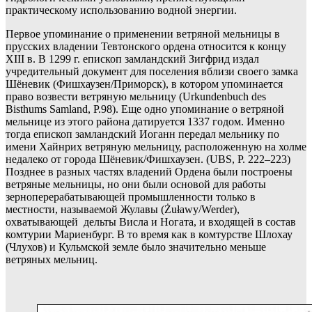
практическому использованию водной энергии.
Первое упоминание о применении ветряной мельницы в
прусских владении Тевтонского ордена относится к концу
XIII в. В 1299 г. епископ замландский Зигфрид издал
учредительный документ для поселения вблизи своего замка
Шёневик (Фишхаузен/Приморск), в котором упоминается
право возвести ветряную мельницу (Urkundenbuch des
Bisthums Samland, P.98). Еще одно упоминание о ветряной
мельнице из этого района датируется 1337 годом. Именно
тогда епископ замландский Иоганн передал мельнику по
имени Хайнрих ветряную мельницу, расположенную на холме
недалеко от города Шёневик/Фишхаузен. (UBS, P. 222–223)
Позднее в разных частях владений Ордена были построены
ветряные мельницы, но они были основой для работы
зерноперерабатывающей промышленности только в
местности, называемой Жулавы (Żuławy/Werder),
охватывающей дельты Висла и Ногата, и входящей в состав
комтурии Мариенбург. В то время как в комтурстве Шлохау
(Члухов) и Кульмской земле было значительно меньше
ветряных мельниц.