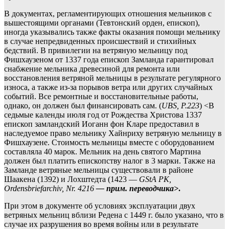
В документах, регламентирующих отношения мельников с
вышестоящими органами (Тевтонский орден, епископ),
иногда указывались также факты оказания помощи мельнику
в случае непредвиденных происшествий и стихийных
бедствий. В привилегии на ветряную мельницу под
Фишхаузеном от 1337 года епископ Замланда гарантировал
снабжение мельника древесиной для ремонта или
восстановления ветряной мельницы в результате регулярного
износа, а также из-за порывов ветра или других случайных
событий. Все ремонтные и восстановительные работы,
однако, он должен был финансировать сам. (
UBS, P.223
) <В
седьмые календы июля год от Рождества Христова 1337
епископ замландский Иоганн фон Кларе предоставил в
наследуемое право мельнику Хайнриху ветряную мельницу в
Фишхаузене. Стоимость мельницы вместе с оборудованием
составляла 40 марок. Мельник на день святого Мартина
должен был платить епископству налог в 3 марки.
Также на
Замланде ветряные мельницы существовали в районе
Шаакена (1392) и Лохштедта (1423 —
GStA PK,
Ordensbriefarchiv
, Nr. 4216
—
прим. переводчика
>
.
При этом в документе об условиях эксплуатации двух
ветряных мельниц вблизи Редена с 1449 г. было указано, что в
случае их разрушения во время войны или в результате