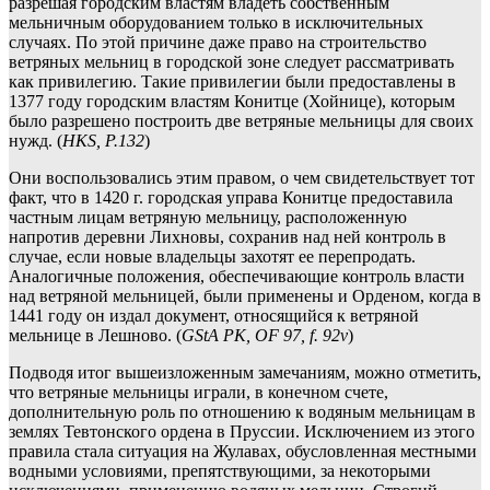
разрешая городским властям владеть собственным
мельничным оборудованием только в исключительных
случаях. По этой причине даже право на строительство
ветряных мельниц в городской зоне следует рассматривать
как привилегию. Такие привилегии были предоставлены в
1377 году городским властям Конитце (Хойнице), которым
было разрешено построить две ветряные мельницы для своих
нужд. (
HKS, P.132
)
Они воспользовались этим правом, о чем свидетельствует тот
факт, что в 1420 г. городская управа Конитце предоставила
частным лицам ветряную мельницу, расположенную
напротив деревни Лихновы, сохранив над ней контроль в
случае, если новые владельцы захотят ее перепродать.
Аналогичные положения, обеспечивающие контроль власти
над ветряной мельницей, были применены и Орденом, когда в
1441 году он издал документ, относящийся к ветряной
мельнице в Лешново. (
GStA PK, OF 97, f. 92v
)
Подводя итог вышеизложенным замечаниям, можно отметить,
что ветряные мельницы играли, в конечном счете,
дополнительную роль по отношению к водяным мельницам в
землях Тевтонского ордена в Пруссии. Исключением из этого
правила стала ситуация на Жулавах, обусловленная местными
водными условиями, препятствующими, за некоторыми