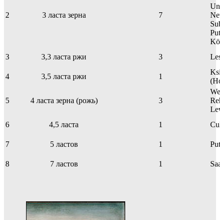
Un
2
3 ласта зерна
7
Ne
Su
Put
Kö
3
3,3 ласта ржи
3
Le
Ks
4
3,5 ласта ржи
1
(H
We
5
4 ласта зерна (рожь)
3
Re
Le
6
4,5 ласта
1
Cu
7
5 ластов
1
Pu
8
7 ластов
1
Sa