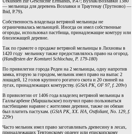
Urkunden zur Geschichte Ermlands, P.47; Вузлак/Возлавки 1380
— мельница для деревень Возлавки и Траутенау (Трутново) —
Ibid, P.79).
Собственность владельца ветряной мельницы не
ограничивалась мельницей. Иногда он имел собственные
огороды, использовал пастбища, принадлежащие комтуру или
близлежащей деревне.
Так по грамоте о продаже ветряной мельницы в Лихновы в
1420 году мельнику также предоставлялось право на огород.
(
Handfesten der Komturei Schlochau, P. 179-180
)
По привилегии города Реден на 2 мельницы, одну напротив
замка, вторую за городом, мельник имел право на выпас 2
лошадей, 12 голов крупного рогатого скота и 20 свиней на
лугах, принадлежащих комтурству. (
GStA PK, OF 97, f. 209v
)
В привилегии от 1406 года владелец ветряной мельницы в
Галльгарбене (Маршальское) получил право пользоваться
пастбищами наравне с жителями деревни, также он обязан
был платить пастухам. (
GStA PK, XX. HA, Ostfoliant, No. 129, f.
229r
)
Часто мельник имел право заготавливать древесину в лесах,
принадлежащих Тевтонскому ордену или епископскому