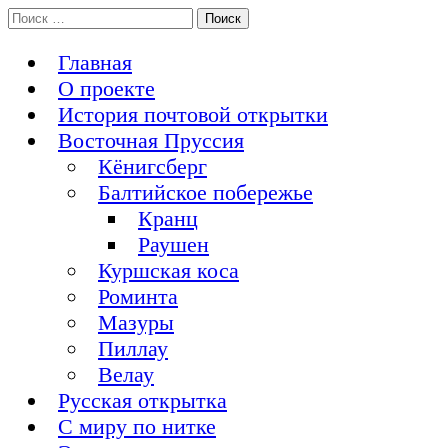
Перейти
Поиск:
История Восточной Пруссии в почтовых открытках и не
к
Открытка из Восточной Пруссии
только
содержимому
Главная
О проекте
История почтовой открытки
Восточная Пруссия
Кёнигсберг
Балтийское побережье
Кранц
Раушен
Куршская коса
Роминта
Мазуры
Пиллау
Велау
Русская открытка
С миру по нитке