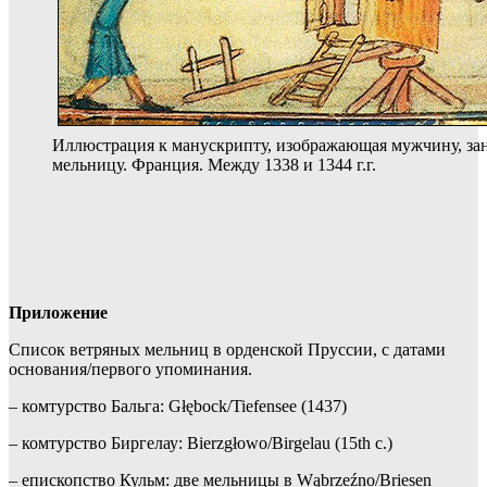
Иллюстрация к манускрипту, изображающая мужчину, зан
мельницу. Франция. Между 1338 и 1344 г.г.
Приложение
Список ветряных мельниц в орденской Пруссии, с датами
основания/первого упоминания.
– комтурство Бальга: Głębock/Tiefensee (1437)
– комтурство Биргелау: Bierzgłowo/Birgelau (15th c.)
– епископство Кульм: две мельницы в Wąbrzeźno/Briesen