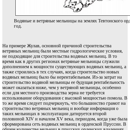
Водяные и ветряные мельницы на землях Тевтонского орд
год.
На примере Жулав, основной причиной строительства
ветряных мельниц были местные гидрологические условия,
не подходящие для строительства водяных мельниц. В то
время как в других регионах ветряные мельницы служили
дополнением к мощности существующих водяных мельниц, а
также строились в тех случаях, когда строительство новых
водяных мельниц было бы нерентабельным. Из-за затрат на
строительство водяной мельницы ее будущая рентабельность
может оказаться ниже, чем у ветряной мельницы, особенно
если для местного производства зерна не требуется
использование оборудования с высокой мощностью помола. В
то же время следует подчеркнуть, что большинство грамот на
строительство ветряных мельниц и вообще информация о
таких мельницах в эксплуатации датируется второй
половиной XIV и началом XV века, периодом, когда уже была
сформирована сеть водяных мельниц в орденской Пруссии. В
общем количестве мельниц в прусских орденских владениях