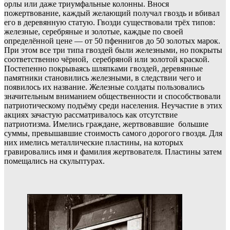
орлы или даже триумфальные колонны. Внося
пожертвование, каждый желающий получал гвоздь и вбивал
его в деревянную статую. Гвозди существовали трёх типов:
железные, серебряные и золотые, каждые по своей
определённой цене — от 50 пфеннигов до 50 золотых марок.
При этом все три типа гвоздей были железными, но покрыты
соответственно чёрной, серебряной или золотой краской.
Постепенно покрываясь шляпками гвоздей, деревянные
памятники становились железными, в следствии чего и
появилось их название. Железные солдаты пользовались
значительным вниманием общественности и способствовали
патриотическому подъёму среди населения. Неучастие в этих
акциях зачастую рассматривалось как отсутствие
патриотизма. Имелись граждане, жертвовавшие большие
суммы, превышавшие стоимость самого дорогого гвоздя. Для
них имелись металлические пластины, на которых
гравировались имя и фамилия жертвователя. Пластины затем
помещались на скульптурах.