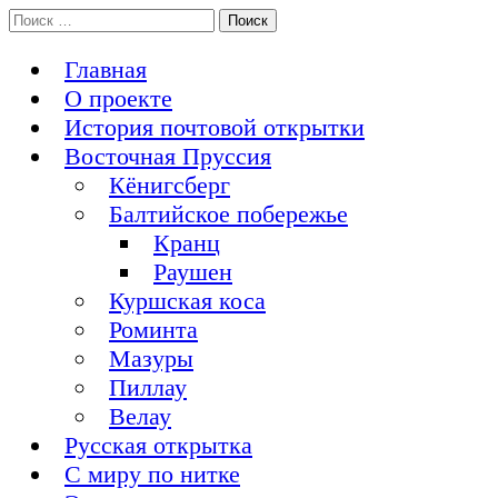
Перейти
Поиск:
История Восточной Пруссии в почтовых открытках и не
к
Открытка из Восточной Пруссии
только
содержимому
Главная
О проекте
История почтовой открытки
Восточная Пруссия
Кёнигсберг
Балтийское побережье
Кранц
Раушен
Куршская коса
Роминта
Мазуры
Пиллау
Велау
Русская открытка
С миру по нитке