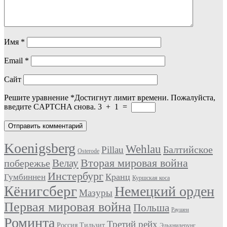
Имя
*
Email
*
Сайт
Решите уравнение
*
Достигнут лимит времени. Пожалуйста,
введите CAPTCHA снова.
3
+
1
=
Koenigsberg
Wehlau
Балтийское
Pillau
Osterode
Вторая мировая война
Велау
побережье
Инстербург
Кранц
Гумбиннен
Куршская коса
Кёнигсберг
Немецкий орден
Мазуры
Первая мировая война
Польша
Раушен
Роминта
Третий рейх
Россия
Тильзит
Эльхнидерунг