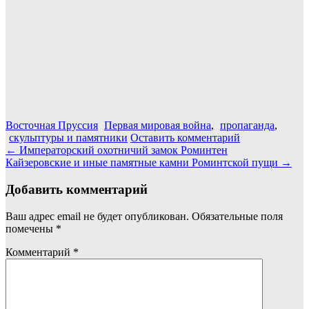
Восточная Пруссия
Первая мировая война
,
пропаганда
,
скульптуры и памятники
Оставить комментарий
Навигация
←
Императорский охотничий замок Роминтен
Кайзеровские и иные памятные камни Роминтской пущи
→
по
записям
Добавить комментарий
Ваш адрес email не будет опубликован.
Обязательные поля
помечены
*
Комментарий
*