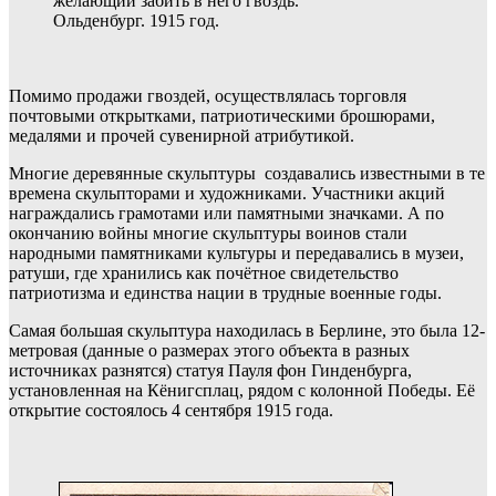
желающий забить в него гвоздь.
Ольденбург. 1915 год.
Помимо продажи гвоздей, осуществлялась торговля
почтовыми открытками, патриотическими брошюрами,
медалями и прочей сувенирной атрибутикой.
Многие деревянные скульптуры создавались известными в те
времена скульпторами и художниками. Участники акций
награждались грамотами или памятными значками. А по
окончанию войны многие скульптуры воинов стали
народными памятниками культуры и передавались в музеи,
ратуши, где хранились как почётное свидетельство
патриотизма и единства нации в трудные военные годы.
Самая большая скульптура находилась в Берлине, это была 12-
метровая (данные о размерах этого объекта в разных
источниках разнятся) статуя Пауля фон Гинденбурга,
установленная на Кёнигсплац, рядом с колонной Победы. Её
открытие состоялось 4 сентября 1915 года.