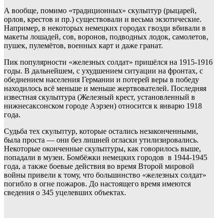
А вообще, помимо «традиционных» скульптур (рыцарей,
орлов, крестов и пр.) существовали и весьма экзотические.
Например, в некоторых немецких городах гвозди вбивали в
макеты лошадей, сов, воронов, подводных лодок, самолетов,
пушек, пулемётов, военных карт и даже гранат.
Пик популярности «железных солдат» пришёлся на 1915-1916
годы. В дальнейшем, с ухудшением ситуации на фронтах, с
обеднением населения Германии и потерей веры в победу
находилось всё меньше и меньше жертвователей. Последняя
известная скульптура (Железный крест, установленный в
нижнесаксонском городе Аэрзен) относится к январю 1918
года.
Судьба тех скульптур, которые остались незаконченными,
была проста — они без лишней огласки утилизировались.
Некоторые оконченные скульптуры, как говорилось выше,
попадали в музеи. Бомбёжки немецких городов в 1944-1945
года, а также боевые действия во время Второй мировой
войны привели к тому, что большинство «железных солдат»
погибло в огне пожаров. До настоящего время имеются
сведения о 345 уцелевших объектах.