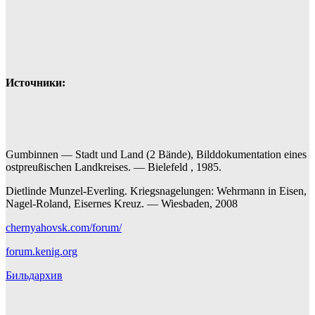
Источники:
Gumbinnen — Stadt und Land (2 Bände), Bilddokumentation eines
ostpreußischen Landkreises. — Bielefeld , 1985.
Dietlinde Munzel-Everling. Kriegsnagelungen: Wehrmann in Eisen,
Nagel-Roland, Eisernes Kreuz. — Wiesbaden, 2008
chernyahovsk.com/forum/
forum.kenig.org
Бильдархив