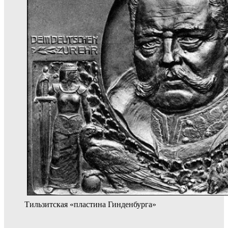
Тильзитская «пластина Гинденбурга»