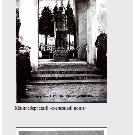
Кёнигсбергский «железный воин»