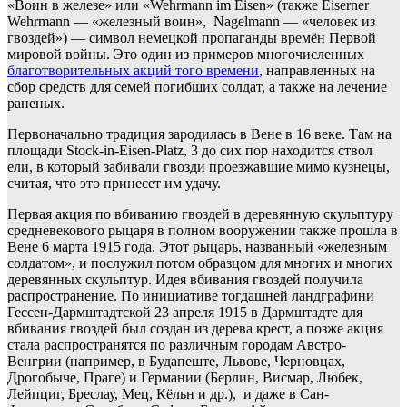
«Воин в железе» или «Wehrmann im Eisen» (также Eiserner
Wehrmann — «железный воин», Nagelmann — «человек из
гвоздей») — символ немецкой пропаганды времён Первой
мировой войны. Это один из примеров многочисленных
благотворительных акций того времени
, направленных на
сбор средств для семей погибших солдат, а также на лечение
раненых.
Первоначально традиция зародилась в Вене в 16 веке. Там на
площади Stock-in-Eisen-Platz, 3 до сих пор находится ствол
ели, в который забивали гвозди проезжавшие мимо кузнецы,
считая, что это принесет им удачу.
Первая акция по вбиванию гвоздей в деревянную скульптуру
средневекового рыцаря в полном вооружении также прошла в
Вене 6 марта 1915 года. Этот рыцарь, названный «железным
солдатом», и послужил потом образцом для многих и многих
деревянных скульптур. Идея вбивания гвоздей получила
распространение. По инициативе тогдашней ландграфини
Гессен-Дармштадтской 23 апреля 1915 в Дармштадте для
вбивания гвоздей был создан из дерева крест, а позже акция
стала распространятся по различным городам Австро-
Венгрии (например, в Будапеште, Львове, Черновцах,
Дрогобыче, Праге) и Германии (Берлин, Висмар, Любек,
Лейпциг, Бреслау, Мец, Кёльн и др.), и даже в Сан-