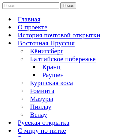
Перейти
Поиск:
История Восточной Пруссии в почтовых открытках и не
к
Открытка из Восточной Пруссии
только
содержимому
Главная
О проекте
История почтовой открытки
Восточная Пруссия
Кёнигсберг
Балтийское побережье
Кранц
Раушен
Куршская коса
Роминта
Мазуры
Пиллау
Велау
Русская открытка
С миру по нитке