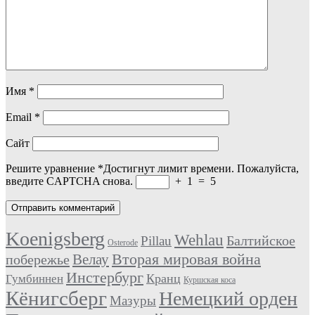
Имя
*
Email
*
Сайт
Решите уравнение
*
Достигнут лимит времени. Пожалуйста,
введите CAPTCHA снова.
+
1
=
5
Koenigsberg
Wehlau
Балтийское
Pillau
Osterode
Вторая мировая война
Велау
побережье
Инстербург
Кранц
Гумбиннен
Куршская коса
Кёнигсберг
Немецкий орден
Мазуры