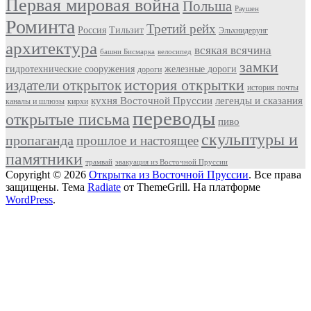
Первая мировая война
Польша
Раушен
Роминта
Третий рейх
Россия
Тильзит
Эльхнидерунг
архитектура
всякая всячина
башни Бисмарка
велосипед
замки
гидротехнические сооружения
железные дороги
дороги
история открытки
издатели открыток
история почты
кухня Восточной Пруссии
легенды и сказания
каналы и шлюзы
кирхи
переводы
открытые письма
пиво
скульптуры и
пропаганда
прошлое и настоящее
памятники
трамвай
эвакуация из Восточной Пруссии
Copyright © 2026
Открытка из Восточной Пруссии
. Все права
защищены. Тема
Radiate
от ThemeGrill. На платформе
WordPress
.