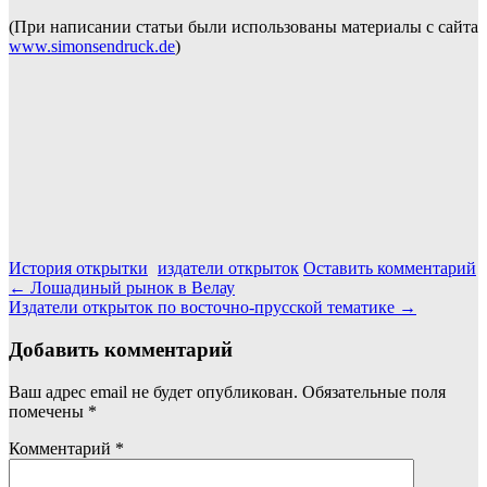
(При написании статьи были использованы материалы с сайта
www.simonsendruck.de
)
История открытки
издатели открыток
Оставить комментарий
Навигация
←
Лошадиный рынок в Велау
Издатели открыток по восточно-прусской тематике
→
по
записям
Добавить комментарий
Ваш адрес email не будет опубликован.
Обязательные поля
помечены
*
Комментарий
*