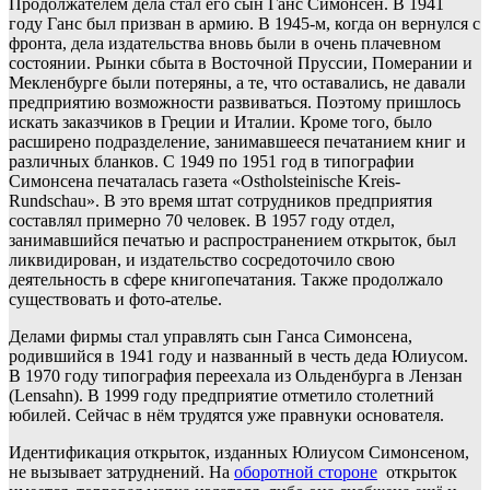
Продолжателем дела стал его сын Ганс Симонсен. В 1941
году Ганс был призван в армию. В 1945-м, когда он вернулся с
фронта, дела издательства вновь были в очень плачевном
состоянии. Рынки сбыта в Восточной Пруссии, Померании и
Мекленбурге были потеряны, а те, что оставались, не давали
предприятию возможности развиваться. Поэтому пришлось
искать заказчиков в Греции и Италии. Кроме того, было
расширено подразделение, занимавшееся печатанием книг и
различных бланков. С 1949 по 1951 год в типографии
Симонсена печаталась газета «Ostholsteinische Kreis-
Rundschau». В это время штат сотрудников предприятия
составлял примерно 70 человек. В 1957 году отдел,
занимавшийся печатью и распространением открыток, был
ликвидирован, и издательство сосредоточило свою
деятельность в сфере книгопечатания. Также продолжало
существовать и фото-ателье.
Делами фирмы стал управлять сын Ганса Симонсена,
родившийся в 1941 году и названный в честь деда Юлиусом.
В 1970 году типография переехала из Ольденбурга в Лензан
(Lensahn). В 1999 году предприятие отметило столетний
юбилей. Сейчас в нём трудятся уже правнуки основателя.
Идентификация открыток, изданных Юлиусом Симонсеном,
не вызывает затруднений. На
оборотной стороне
открыток