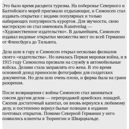
Это было время расцвета туризма. На побережье Северного и
Балтийского морей приезжали отдыхающие, и Симонсен стал
издавать открытки с видами популярных и только
набирающих популярность курортов. Для звучности, свою
мастерскую он стал именовать Kunstverlag —
«Художественное издательство». В дальнейшем, Симонсен
издавал видовые открытки множества мест по всей Германии
от Фленсбурга до Тильзита.
Дела шли в гору и Симонсен открыл несколько филиалов
своего «издательства». Но началась Первая мировая война, и в
1915 году Симонсена призвали на службу в автомобильные
войска. Делами стала заправлять его жена. В это время
основной доход приносили фотографии для солдатских
документов. Но дела шли очень плохо, и фирма была на грани
разорения.
После возвращения с войны Симонсен стал заниматься
совсем другим делом — перепродажей армейских лошадей.
Скопив достаточный капитал, он вновь вернулся к любимому
делу, и постепенно вернул былые позиции в издании
почтовых открыток. Помимо Северной Германии у него
появились клиенты в Тюрингии и Шварцвальде.