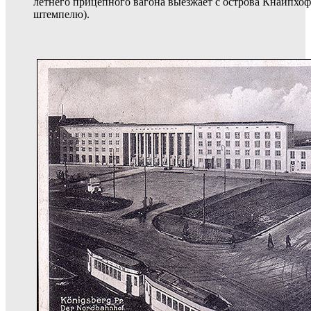
летнего прицепного вагона выезжает с острова Кнайпхоф
штемпелю).