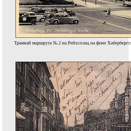
Трамвай маршрута № 2 на Рейхсплац на фоне Хабербергск