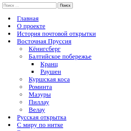
Перейти
Поиск:
История Восточной Пруссии в почтовых открытках и не
к
Открытка из Восточной Пруссии
только
содержимому
Главная
О проекте
История почтовой открытки
Восточная Пруссия
Кёнигсберг
Балтийское побережье
Кранц
Раушен
Куршская коса
Роминта
Мазуры
Пиллау
Велау
Русская открытка
С миру по нитке