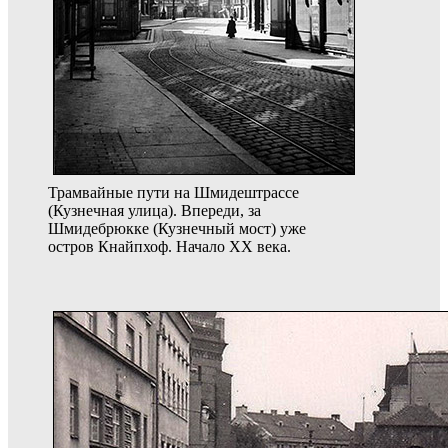
Трамвайные пути на Шмидештрассе
(Кузнечная улица). Впереди, за
Шмидебрюкке (Кузнечный мост) уже
остров Кнайпхоф. Начало ХХ века.