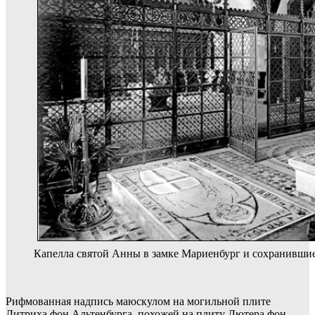
Капелла святой Анны в замке Мариенбург и сохранившие
Рифмованная надпись маюскулом на могильной плите
Дитриха фон Альтенбурга, похожей на плиту Лютера фон