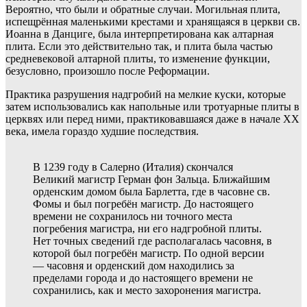
Вероятно, что были и обратные случаи. Могильная плита,
испещрённая маленькими крестами и хранящаяся в церкви св.
Иоанна в Данциге, была интерпретирована как алтарная
плита. Если это действительно так, и плита была частью
средневековой алтарной плиты, то изменение функции,
безусловно, произошло после Реформации.
Практика разрушения надгробий на мелкие куски, которые
затем использовались как напольные или тротуарные плиты в
церквях или перед ними, практиковавшаяся даже в начале ХХ
века, имела гораздо худшие последствия.
В 1239 году в Салерно (Италия) скончался
Великий магистр Герман фон Зальца. Ближайшим
орденским домом была Барлетта, где в часовне св.
Фомы и был погребён магистр. До настоящего
времени не сохранилось ни точного места
погребения магистра, ни его надгробной плиты.
Нет точных сведений где располагалась часовня, в
которой был погребён магистр. По одной версии
— часовня и орденский дом находились за
пределами города и до настоящего времени не
сохранились, как и место захоронения магистра.