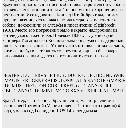
Брауншвейг, который и поспособствовал строительству собора
и завещал его похоронить там. Точное место захоронения его
неизвестно. Исследователь Конрад Штайнбрехт выдвигает
предположение, что изначально магистра, как основателя
собора, похоронили за алтарём в пресвитерии (Steinbrecht,
1916). Место его погребения было накрыто надгробием из
готландского известняка. В начале 1830-х гг. у эпитафии
канцлера Иоганна фон Коспота была обнаружена надгробная
плита магистра Лютера. У плиты отсутствовала нижняя часть,
готические буквы стёрлись со временем, однако благодаря
гипсовым слепкам удалось восстановить текст на ней.
FRATER . LUThERVS . FILIUS . DUCIs / . DE . BRUNKSWIK
. MAGISTER . GENERALIS . hOSPITALIS SANCTE / (MARIE
· DOMUS . ThEUTONICOR . PREFU) / IT . ANNIS . IIII .
OBIIT . ANNO . DOMINI . MCCC XXXV . XIIII . KAL . MAII .
Брат Лютер, сын герцога Брауншвейга, магистр великий
госпиталя Пресвятой (Марии ордена Тевтонского правил) 4
года, умер в год Господень 1335 14 календы мая.