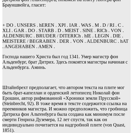
Брауншвейга, гласит:
+ DO . UNSERS . hEREN . XPI . IAR . WAS . M . D / RI . C .
XLI . GAR . DO . STARB . D . MEIST . SINE . RICh . VON .
ALDENBURC . BRUDER / DITERICh . hIE . LEGIN . DIE .
MEISTERE / BEGRABEN . DER . VON . ALDENBURC . hAT
. ANGEHABEN . AMEN .
Господа нашего Христа был год 1341. Умер магистр фон
Альденбург, брат Дитрих. Здесь покоятся магистры начиная с
Альденбурга. Аминь.
Штайнбрехт предполагает, что автором текста на плите мог
быть брат-капеллан и орденский летописец Николай фон
Ерошин, автор рифмованной «Хроники земли Прусской»
(Steinbrecht, 92). В тоже время в тексте содержится ссылка на
преемников магистра. И можно предположить, что гробница
Дитриха фон Альтенбурга была создана как минимум после
смерти Генриха Дуземера, 12 лет спустя, так как он
индивидуально почитается на надгробной плите (von Quast,
1851).