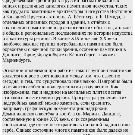
Средневековые гробницы в Пруссии рассматривались в
описях и различных каталогах памятников искусства, таких
как труды по памятникам архитектуры и искусства Восточной
и Западной Пруссии авторства А. Бёттихера и Б. Шмида, в
отдельных описаниях городов и зданий, в отчётах о
сохранении памятников и археологических объектов, а также
в общих и региональных исследованиях по истории искусства
и архитектуры региона. В конце XIX и начале XX века
наиболее важные группы погребальных памятников были
обработаны с научной точки зрения, особенно памятники в
Данциге, Торне, Фрауэнбурге и Кёнигсберге, а также в
Мариенбурге.
Основной проблемой при работе с такой группой памятников
является вопрос о соотношении между тем, что известно
сегодня, и тем, что существовало изначально. Надгробия были
и остаются особенно подверженными разрушению. Как
изображения, так и надписи на могильных плитах всегда
стирались посетителями церкви. Прогресс разрушения этих
надгробных камней можно заметить, если сравнить,
например, графическую документацию надгробий
Доминиканского костёла и костёла св. Марии в Данциге,
составленную в конце XIX века, с их современным
состоянием, где почти не сохранилось ни одной надписи или
герба. Однако состояние многих памятников было далеко не