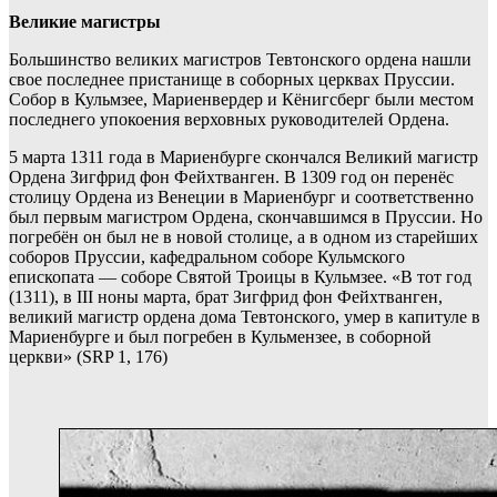
Великие магистры
Большинство великих магистров Тевтонского ордена нашли
свое последнее пристанище в соборных церквах Пруссии.
Собор в Кульмзее, Мариенвердер и Кёнигсберг были местом
последнего упокоения верховных руководителей Ордена.
5 марта 1311 года в Мариенбурге скончался Великий магистр
Ордена Зигфрид фон Фейхтванген. В 1309 год он перенёс
столицу Ордена из Венеции в Мариенбург и соответственно
был первым магистром Ордена, скончавшимся в Пруссии. Но
погребён он был не в новой столице, а в одном из старейших
соборов Пруссии, кафедральном соборе Кульмского
епископата — соборе Святой Троицы в Кульмзее. «В тот год
(1311), в III ноны марта, брат Зигфрид фон Фейхтванген,
великий магистр ордена дома Тевтонского, умер в капитуле в
Мариенбурге и был погребен в Кульмензее, в соборной
церкви» (SRP 1, 176)