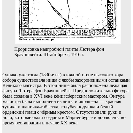
Прорисовка надгробной плиты Лютера фон
Брауншвейга. Штайнбрехт, 1916 г.
Однако уже тогда (1830-е гг.) в южной стене высокого хора
собора существовала ниша с якобы захороненными останками
Великого магистра. В этой нише была расположена лежащая
фигура Лютера фон Брауншвейга. Предположительно фигура
была создана в XVI веке кёнигсбергским мастером. Фигура
магистра была выполнена из липы и окрашена — красная
туника и шапочка-таблетка, голубая подушка и белый
орденский плащ с чёрным крестом. Отсутствовали руки и
ноги, которые были созданы в Мариенбурге и добавлены во
время реставрации в начале ХХ века.