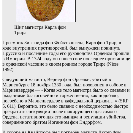
Щит магистра Карла фон
Трира.
Преемник Зигфрида фон Фейхтвангена, Карл фон Трир, в
ходе внутренних противоречий, был вынужден покинуть
Пруссию и последние годы его руководства Орденом прошли
в Империи. В 1324 году он нашел свое последнее пристанище
в орденской часовне в своем родном городе Трире (Niess,
1992).
Следующий магистр, Вернер фон Орсельн, убитый в
Мариенбурге 18 ноября 1330 года, был похоронен в соборе в
Мариенвердере — «Когда же тело магистра было со слезами и
рыданиями благоговейно и торжественно, как подобало,
погребено в Мариенвердере в кафедральной церкви… » (SRP
5, 611). Вероятно, это было связано с необходимостью быстро
прекратить спекуляции после шокирующего для самого
Ордена, негативного для его имиджа и репутации убийства,
совершённого братом Иоганном фон Эндорфом.
В соборе на Кнайпхофе был погребён магистр Лютер фон