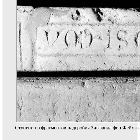
Ступени из фрагментов надгробия Зигфрида фон Фейхтва