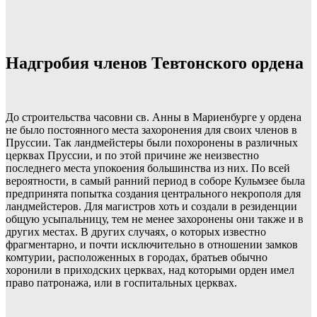
Надгробия членов Тевтонского ордена
До строительства часовни св. Анны в Мариенбурге у ордена
не было постоянного места захоронения для своих членов в
Пруссии. Так ландмейстеры были похоронены в различных
церквах Пруссии, и по этой причине же неизвестно
последнего места упокоения большинства из них. По всей
вероятности, в самый ранний период в соборе Кульмзее была
предпринята попытка создания центрального некрополя для
ландмейстеров. Для магистров хоть и создали в резиденции
общую усыпальницу, тем не менее захоронены они также и в
других местах. В других случаях, о которых известно
фрагментарно, и почти исключительно в отношении замков
комтурии, расположенных в городах, братьев обычно
хоронили в приходских церквах, над которыми орден имел
право патронажа, или в госпитальных церквах.