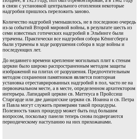
Позднее, в 1923 году, пол был отремонтирован, а в 1982 году
в связи с установкой центрального отопления некоторые
надгробия пришлось переложить заново.
Количество надгробий уменьшилось, не в последнюю очередь
из-за событий Второй мировой войны, в результате шесть из
семи известных готических надгробий в Эльбинге были
утрачены.
Практически все надгробия собора Кёнигсберга
были утрачены в ходе разрушения собора в ходе войны и
последующих лет.
До недавнего времени крепление могильных плит к стенам
церкви было широко распространенным методом защиты
изображений на плитах от разрушения. Предпочтительным
методом сохранения памятников является повторная
установка отреставрированных надгробий в пол, часто не на
первоначальном месте, а в месте, определенном архитектором
интерьера. Лапидарий церкви св. Маттеуса в Пройссиш
Старгарде или две данцигские церкви св. Иоанна и св. Петра
и Павла могут служить примерами такой процедуры.
Полезность таких процедур может быть под большим
вопросом, поскольку панели теперь снова подвергаются
периодическому наступанию на них прихожанами.