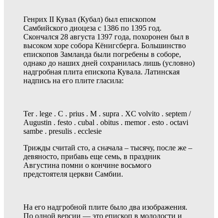
Генрих II Кувал (Кубал) был епископом
Самбийского диоцеза с 1386 по 1395 год.
Скончался 28 августа 1397 года, похоронен был в
высоком хоре собора Кёнигсберга. Большинство
епископов Замланда были погребены в cоборе,
однако до наших дней сохранилась лишь (условно)
надгробная плита епископа Кувала. Латинская
надпись на его плите гласила:
Ter . lege . C . prius . M . supra . XC volvito . septem /
Augustin . festo . cubal . obitus . memor . esto . octavi
sambe . presulis . ecclesie
Трижды считай сто, а сначала – тысячу, после же –
девяносто, прибавь еще семь, в праздник
Августина помни о кончине восьмого
предстоятеля церкви Самбии.
На его надгробной плите было два изображения.
По одной версии — это епископ в молодости и