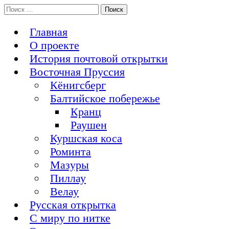
Перейти
Поиск:
История Восточной Пруссии в почтовых открытках и не
к
Открытка из Восточной Пруссии
только
содержимому
Главная
О проекте
История почтовой открытки
Восточная Пруссия
Кёнигсберг
Балтийское побережье
Кранц
Раушен
Куршская коса
Роминта
Мазуры
Пиллау
Велау
Русская открытка
С миру по нитке