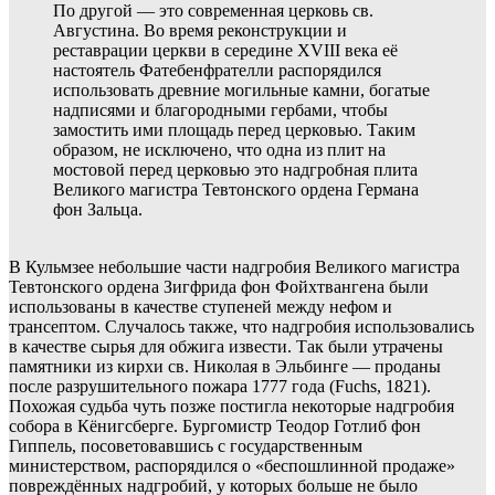
По другой — это современная церковь св.
Августина. Во время реконструкции и
реставрации церкви в середине XVIII века её
настоятель Фатебенфрателли распорядился
использовать древние могильные камни, богатые
надписями и благородными гербами, чтобы
замостить ими площадь перед церковью. Таким
образом, не исключено, что одна из плит на
мостовой перед церковью это надгробная плита
Великого магистра Тевтонского ордена Германа
фон Зальца.
В Кульмзее небольшие части надгробия Великого магистра
Тевтонского ордена Зигфрида фон Фойхтвангена были
использованы в качестве ступеней между нефом и
трансептом. Случалось также, что надгробия использовались
в качестве сырья для обжига извести. Так были утрачены
памятники из кирхи св. Николая в Эльбинге — проданы
после разрушительного пожара 1777 года (Fuchs, 1821).
Похожая судьба чуть позже постигла некоторые надгробия
собора в Кёнигсберге. Бургомистр Теодор Готлиб фон
Гиппель, посоветовавшись с государственным
министерством, распорядился о «беспошлинной продаже»
повреждённых надгробий, у которых больше не было