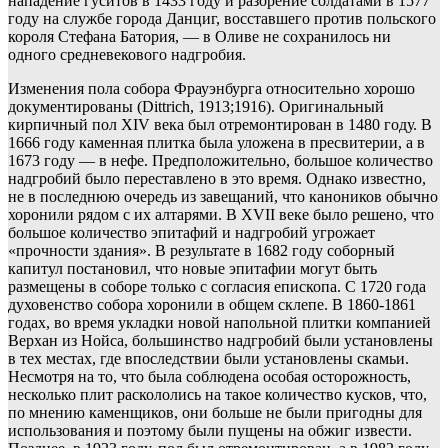
нападение гуситов в 1433 году и разорение солдатами в 1577
году на службе города Данциг, восставшего против польского
короля Стефана Батория, — в Оливе не сохранилось ни
одного средневекового надгробия.
Изменения пола собора Фрауэнбурга относительно хорошо
документированы (Dittrich, 1913;1916). Оригинальный
кирпичный пол XIV века был отремонтирован в 1480 году. В
1666 году каменная плитка была уложена в пресвитерии, а в
1673 году — в нефе. Предположительно, большое количество
надгробий было переставлено в это время. Однако известно,
не в последнюю очередь из завещаний, что каноников обычно
хоронили рядом с их алтарями. В XVII веке было решено, что
большое количество эпитафий и надгробий угрожает
«прочности здания». В результате в 1682 году соборный
капитул постановил, что новые эпитафии могут быть
размещены в соборе только с согласия епископа. С 1720 года
духовенство собора хоронили в общем склепе. В 1860-1861
годах, во время укладки новой напольной плитки компанией
Верхан из Нойса, большинство надгробий были установлены
в тех местах, где впоследствии были установлены скамьи.
Несмотря на то, что была соблюдена особая осторожность,
несколько плит раскололись на такое количество кусков, что,
по мнению каменщиков, они больше не были пригодны для
использования и поэтому были пущены на обжиг извести.