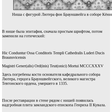
Ниша с фигурой Лютера фон Брауншвейга в соборе Кёниг
В нише была эпитафия, сначала простым шрифтом, потом
заменили на готический:
Hic Conduntur Ossa Conditoris Templi Cathedralis Luderi Ducis
Braunsvicensis
Magistri Gener(alis) Ord(inis) Teut(onici) Mortui MCCCXXXV
Здесь погребены кости основателя кафедрального собора
Лютера, герцога Брауншвейгского, великого магистра
Тевтонского ордена, умершего в 1335.
После реставрации в стене рядом с нишей появилась
надгробная плита замландского епископа Генриха II Кувала.