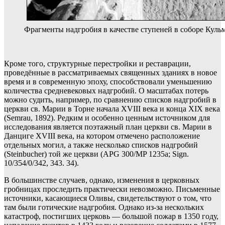
Фрагменты надгробия в качестве ступеней в соборе Кульм
Кроме того, структурные перестройки и реставрации,
проведённые в рассматриваемых священных зданиях в новое
время и в современную эпоху, способствовали уменьшению
количества средневековых надгробий. О масштабах потерь
можно судить, например, по сравнению списков надгробий в
церкви св. Марии в Торне начала XVIII века и конца XIX века
(Semrau, 1892). Редким и особенно ценным источником для
исследования является поэтажный план церкви св. Марии в
Данциге XVIII века, на котором отмечено расположение
отдельных могил, а также несколько списков надгробий
(Steinbucher) той же церкви (APG 300/MP 1235a; Sign.
10/354/0/342, 343. 34).
В большинстве случаев, однако, изменения в церковных
гробницах проследить практически невозможно. Письменные
источники, касающиеся Оливы, свидетельствуют о том, что
там были готические надгробия. Однако из-за нескольких
катастроф, постигших церковь — большой пожар в 1350 году,