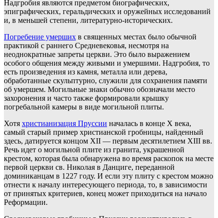
Надгробия являются предметом биографических,
эпиграфических, геральдических и оружейных исследований
и, в меньшей степени, литературно-исторических.
Погребение умерших
в священных местах было обычной
практикой с раннего Средневековья, несмотря на
неоднократные запреты церкви. Это было выражением
особого общения между живыми и умершими. Надгробия, то
есть произведения из камня, металла или дерева,
обработанные скульптурно, служили для сохранения памяти
об умершем. Могильные знаки обычно обозначали место
захоронения и часто также формировали крышку
погребальной камеры в виде могильной плиты.
Хотя
христианизация Пруссии
началась в конце Х века,
самый старый пример христианской гробницы, найденный
здесь, датируется концом XII — первым десятилетием XIII вв.
Речь идет о могильной плите из гранита, украшенной
крестом, которая была обнаружена во время раскопок на месте
первой церкви св. Николая в Данциге, переданной
доминиканцам в 1227 году. И если эту плиту с крестом можно
отнести к началу интересующего периода, то, в зависимости
от принятых критериев, конец может приходиться на начало
Реформации.