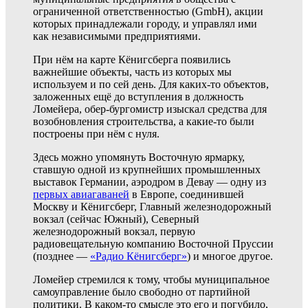
ограниченной ответственностью (GmbH), акции
которых принадлежали городу, и управлял ими
как независимыми предприятиями.
При нём на карте Кёнигсберга появились
важнейшие объекты, часть из которых мы
используем и по сей день. Для каких-то объектов,
заложенных ещё до вступления в должность
Ломейера, обер-бургомистр изыскал средства для
возобновления строительства, а какие-то были
построены при нём с нуля.
Здесь можно упомянуть Восточную ярмарку,
ставшую одной из крупнейших промышленных
выставок Германии, аэродром в Девау — одну из
первых авиагаваней
в Европе, соединившей
Москву и Кёнигсберг, Главный железнодорожный
вокзал (сейчас Южный), Северный
железнодорожный вокзал, первую
радиовещательную компанию Восточной Пруссии
(позднее —
«Радио Кёнигсберг»
) и многое другое.
Ломейер стремился к тому, чтобы муниципальное
самоуправление было свободно от партийной
политики. В каком-то смысле это его и погубило,