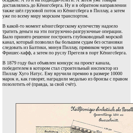
доставлялись до Кёнигсберга. Ну и в обратном направлении
также шёл грузовой поток из Кёнигсберга в Пиллау, а затем
уже по всему миру морским транспортом.
В какой-то момент кёнигсбергскому купечеству надоело
тратить деньги на эти погрузочно-разгрузочные операции.
Было принято решение построить глубоководный морской
канал, который позволил бы большим судам без остановки
следовать из Балтики, минуя Пиллау, прямиком через залив
Фришес-хафф, а затем по руслу Прегеля в порт Кёнигсберга.
В 1879 году был объявлен конкурс на проект канала,
победителем в котором стал строительный инспектор из
Пиллау Хуго Натус. Ему вручили премию в размере 10000
марок и, как говорят, наградили медалью из бронзы с правом
позолотить её (правда, за свой счёт).