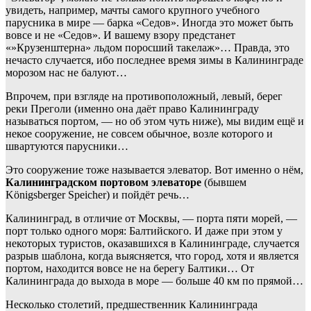
увидеть, например, мачты самого крупного учебного
парусника в мире — барка «Седов». Иногда это может быть
вовсе и не «Седов». И вашему взору предстанет
«»Крузенштерна» льдом поросший такелаж»… Правда, это
нечасто случается, ибо последнее время зимы в Калининграде
морозом нас не балуют…
Впрочем, при взгляде на противоположный, левый, берег
реки Преголи (именно она даёт право Калининграду
называться портом, — но об этом чуть ниже), мы видим ещё и
некое сооружение, не совсем обычное, возле которого и
швартуются парусники…
Это сооружение тоже называется элеватор. Вот именно о нём,
Калининградском
портовом элеваторе
(бывшем
Königsberger Speicher) и пойдёт речь…
Калининград, в отличие от Москвы, — порта пяти морей, —
порт только одного моря: Балтийского. И даже при этом у
некоторых туристов, оказавшихся в Калининграде, случается
разрыв шаблона, когда выясняется, что город, хотя и является
портом, находится вовсе не на берегу Балтики… От
Калининграда до выхода в море — больше 40 км по прямой…
Несколько столетий, предшественник Калининграда