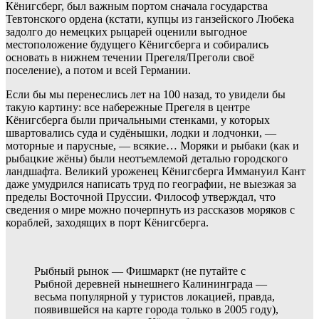
Кёнигсберг, был важным портом сначала государства
Тевтонского ордена (кстати, купцы из ганзейского Любека
задолго до немецких рыцарей оценили выгодное
местоположение будущего Кёнигсберга и собирались
основать в нижнем течении Прегеля/Преголи своё
поселение), а потом и всей Германии.
Если бы мы перенеслись лет на 100 назад, то увидели бы
такую картину: все набережные Прегеля в центре
Кёнигсберга были причальными стенками, у которых
швартовались суда и судёнышки, лодки и лодчонки, —
моторные и парусные, — всякие… Моряки и рыбаки (как и
рыбацкие жёны) были неотъемлемой деталью городского
ландшафта. Великий уроженец Кёнигсберга Иммануил Кант
даже умудрился написать труд по географии, не выезжая за
пределы Восточной Пруссии. Философ утверждал, что
сведения о мире можно почерпнуть из рассказов моряков с
кораблей, заходящих в порт Кёнигсберга.
Рыбный рынок — Фишмаркт (не путайте с
Рыбной деревней нынешнего Калининграда —
весьма популярной у туристов локацией, правда,
появившейся на карте города только в 2005 году),