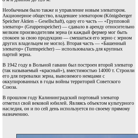
Необычным было также и управление новым элеватором.
Акционерное общество, владевшее элеватором (Königsberger
Speicher Aktien – Gesellschaft), одну его часть — «Групповой
элеватор» (Gruppenspeicher) — сдавало в аренду относительно
мелким производителям зерна (и каждый фермер мог быть
спокоен за свою продукцию — смешаться его зерно с зерном
других владельцем не могло). Вторая часть — «Башенный
элеватор» (Turmspeicher) — использовалась для крупных
партий зерна.
В 1942 году в Вольной гавани был построен второй элеватор
(так называемый «красный»), вместимостью 14000 т. Строили
его для перевалки зерна, вывозимого немцами с
оккупированных в годы войны территорий Советского
Союза.
В прошлом году Калининградский портовый элеватор
отметил свой вековой юбилей. Являясь объектом культурного
наследия, он и по сей день используется по своему прямому
назначению.