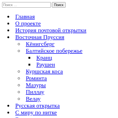
Перейти
Поиск:
История Восточной Пруссии в почтовых открытках и не
к
Открытка из Восточной Пруссии
только
содержимому
Главная
О проекте
История почтовой открытки
Восточная Пруссия
Кёнигсберг
Балтийское побережье
Кранц
Раушен
Куршская коса
Роминта
Мазуры
Пиллау
Велау
Русская открытка
С миру по нитке