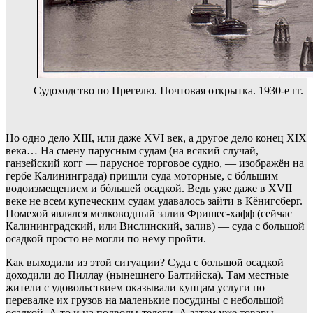
Судоходство по Прегелю. Почтовая открытка. 1930-е гг.
Но одно дело XIII, или даже XVI век, а другое дело конец XIX
века… На смену парусным судам (на всякий случай,
ганзейский когг — парусное торговое судно, — изображён на
гербе Калининграда) пришли суда моторные, с бóльшим
водоизмещением и бóльшей осадкой. Ведь уже даже в XVII
веке не всем купеческим судам удавалось зайти в Кёнигсберг.
Помехой являлся мелководный залив Фришес-хафф (сейчас
Калининградский, или Вислинский, залив) — суда с большой
осадкой просто не могли по нему пройти.
Как выходили из этой ситуации? Суда с большой осадкой
доходили до Пиллау (нынешнего Балтийска). Там местные
жители с удовольствием оказывали купцам услуги по
перевалке их грузов на маленькие посудины с небольшой
осадкой. А то и на подводы-телеги. А затем уже товары