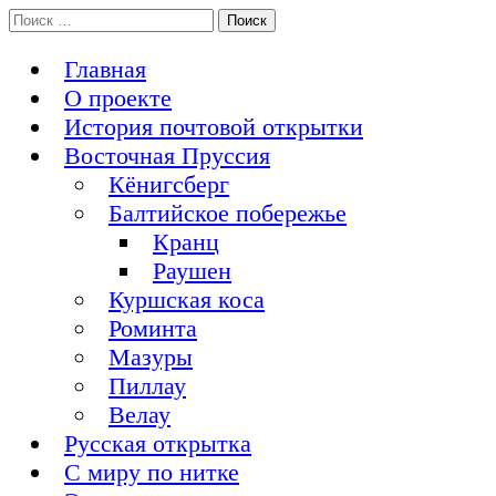
Перейти
Поиск:
История Восточной Пруссии в почтовых открытках и не
к
Открытка из Восточной Пруссии
только
содержимому
Главная
О проекте
История почтовой открытки
Восточная Пруссия
Кёнигсберг
Балтийское побережье
Кранц
Раушен
Куршская коса
Роминта
Мазуры
Пиллау
Велау
Русская открытка
С миру по нитке