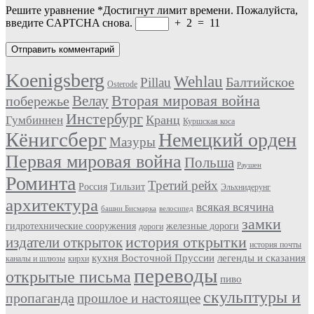
Решите уравнение
*
Достигнут лимит времени. Пожалуйста,
введите CAPTCHA снова.
+
2
=
11
Koenigsberg
Wehlau
Балтийское
Pillau
Osterode
Вторая мировая война
Велау
побережье
Инстербург
Кранц
Гумбиннен
Куршская коса
Кёнигсберг
Немецкий орден
Мазуры
Первая мировая война
Польша
Раушен
Роминта
Третий рейх
Россия
Тильзит
Эльхнидерунг
архитектура
всякая всячина
башни Бисмарка
велосипед
замки
гидротехнические сооружения
железные дороги
дороги
история открытки
издатели открыток
история почты
кухня Восточной Пруссии
легенды и сказания
каналы и шлюзы
кирхи
переводы
открытые письма
пиво
скульптуры и
пропаганда
прошлое и настоящее