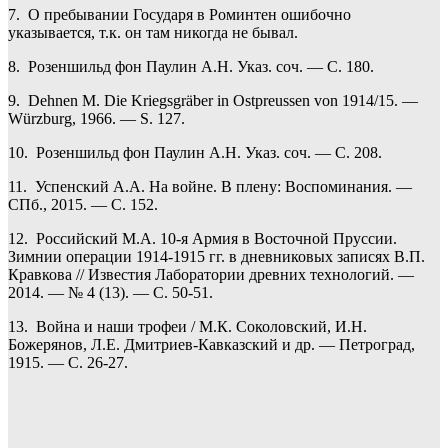
7. О пребывании Государя в Роминтен ошибочно
указывается, т.к. он там никогда не бывал.
8. Розеншильд фон Паулин А.Н. Указ. соч. — С. 180.
9. Dehnen M. Die Kriegsgräber in Ostpreussen von 1914/15. —
Würzburg, 1966. — S. 127.
10. Розеншильд фон Паулин А.Н. Указ. соч. — С. 208.
11. Успенский А.А. На войне. В плену: Воспоминания. —
СПб., 2015. — С. 152.
12. Российский М.А. 10-я Армия в Восточной Пруссии.
Зимнии операции 1914-1915 гг. в дневниковых записях В.П.
Кравкова // Известия Лаборатории древних технологий. —
2014. — № 4 (13). — С. 50-51.
13. Война и наши трофеи / М.К. Соколовский, И.Н.
Божерянов, Л.Е. Дмитриев-Кавказский и др. — Петроград,
1915. — С. 26-27.