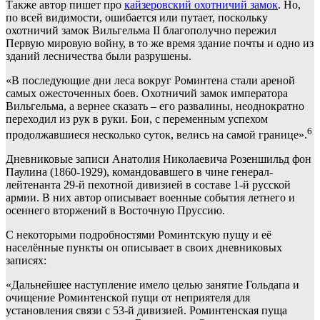
Также автор пишет про
кайзеровский охотничий замок
. Но,
по всей видимости, ошибается или путает, поскольку
охотничий замок Вильгельма II благополучно пережил
Первую мировую войну, в то же время здание почты и одно из
зданий лесничества были разрушены.
«В последующие дни леса вокруг Роминтена стали ареной
самых ожесточенных боев. Охотничий замок императора
Вильгельма, а вернее сказать – его развалины, неоднократно
переходил из рук в руки. Бои, с переменным успехом
6
продолжавшиеся несколько суток, велись на самой границе».
Дневниковые записи Анатолия Николаевича Розеншильд фон
Паулина (1860-1929), командовавшего в чине генерал-
лейтенанта 29-й пехотной дивизией в составе 1-й русской
армии. В них автор описывает военные события летнего и
осеннего вторжений в Восточную Пруссию.
С некоторыми подробностями Роминтскую пущу и её
населённые пункты он описывает в своих дневниковых
записях:
«Дальнейшее наступление имело целью занятие Гольдапа и
очищение Роминтенской пущи от неприятеля для
установления связи с 53-й дивизией. Роминтенская пуща