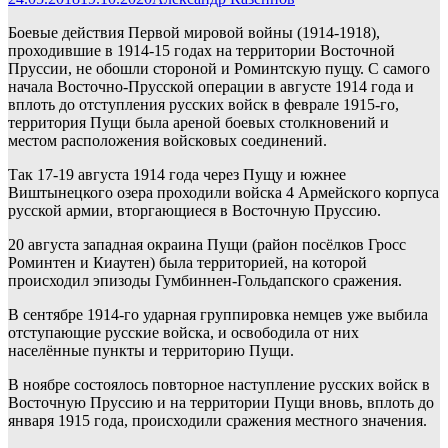
Боевые действия Первой мировой войны (1914-1918),
проходившие в 1914-15 годах на территории Восточной
Пруссии, не обошли стороной и Роминтскую пущу. С самого
начала Восточно-Прусской операции в августе 1914 года и
вплоть до отступления русских войск в феврале 1915-го,
территория Пущи была ареной боевых столкновений и
местом расположения войсковых соединений.
Так 17-19 августа 1914 года через Пущу и южнее
Виштынецкого озера проходили войска 4 Армейского корпуса
русской армии, вторгающиеся в Восточную Пруссию.
20 августа западная окраина Пущи (район посёлков Гросс
Роминтен и Киаутен) была территорией, на которой
происходил эпизоды Гумбиннен-Гольдапского сражения.
В сентябре 1914-го ударная группировка немцев уже выбила
отступающие русские войска, и освободила от них
населённые пункты и территорию Пущи.
В ноябре состоялось повторное наступление русских войск в
Восточную Пруссию и на территории Пущи вновь, вплоть до
января 1915 года, происходили сражения местного значения.