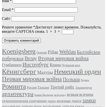
Имя
*
Email
*
Сайт
Решите уравнение
*
Достигнут лимит времени. Пожалуйста,
введите CAPTCHA снова.
1
+
3
=
Koenigsberg
Wehlau
Балтийское
Pillau
Osterode
Вторая мировая война
Велау
побережье
Инстербург
Кранц
Гумбиннен
Куршская коса
Кёнигсберг
Немецкий орден
Мазуры
Первая мировая война
Польша
Раушен
Роминта
Третий рейх
Россия
Тильзит
Эльхнидерунг
архитектура
всякая всячина
башни Бисмарка
велосипед
замки
гидротехнические сооружения
железные дороги
дороги
история открытки
издатели открыток