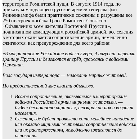
территорию Роминтской пущи. В августе 1914 года, по
приказу командующего русской армией генерала фон
Ренненкампфа были практически сожжены и разрушены все
250 построек посёлка Гросс Роминтен. Согласно
«Объявлению всем жителям Восточной Пруссии»,
подписанном командующим российской армией, все селения,
в которых оказывается сопротивление армии, немедленно
сжигаются, как предупреждение для всего района:
«Императорские Российские войска вчера, 4 августа, перешли
границу Пруссии и двигаются вперёд, сражаясь с войсками
Германии.
Воля государя императора — миловать мирных жителей.
По предоставленной мне власти объявляю:
Всякое сопротивление, оказываемое императорским
войскам Российской армии мирными жителями, —
будет беспощадно караться, невзирая на пол и возраст
населения.
Селения, где будет проявлено хоть малейшее нападение
или оказано мирными жителями сопротивление войскам
или их распоряжениям, немедленно сжигаются до
основания.