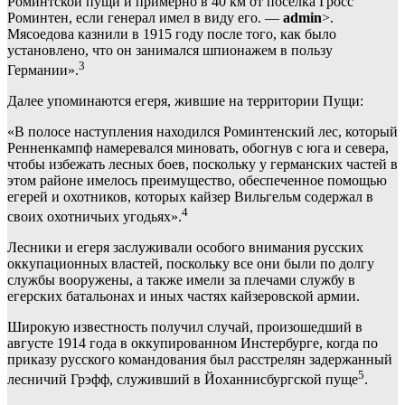
Роминтской пущи и примерно в 40 км от посёлка Гросс
Роминтен, если генерал имел в виду его. —
admin
>.
Мясоедова казнили в 1915 году после того, как было
установлено, что он занимался шпионажем в пользу
3
Германии».
Далее упоминаются егеря, жившие на территории Пущи:
«В полосе наступления находился Роминтенский лес, который
Ренненкампф намеревался миновать, обогнув с юга и севера,
чтобы избежать лесных боев, поскольку у германских частей в
этом районе имелось преимущество, обеспеченное помощью
егерей и охотников, которых кайзер Вильгельм содержал в
4
своих охотничьих угодьях».
Лесники и егеря заслуживали особого внимания русских
оккупационных властей, поскольку все они были по долгу
службы вооружены, а также имели за плечами службу в
егерских батальонах и иных частях кайзеровской армии.
Широкую известность получил случай, произошедший в
августе 1914 года в оккупированном Инстербурге, когда по
приказу русского командования был расстрелян задержанный
5
лесничий Грэфф, служивший в Йоханнисбургской пуще
.