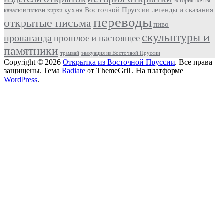
история почты
кухня Восточной Пруссии
легенды и сказания
каналы и шлюзы
кирхи
переводы
открытые письма
пиво
скульптуры и
пропаганда
прошлое и настоящее
памятники
трамвай
эвакуация из Восточной Пруссии
Copyright © 2026
Открытка из Восточной Пруссии
. Все права
защищены. Тема
Radiate
от ThemeGrill. На платформе
WordPress
.