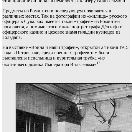
этой причине он попал в немилость к кайзеру Вильгельму II.
Предметы из Роминтен в последующем появляются в
различных местах. Так на фотографии из «жилища» русского
офицера в Сувалках имеется такой «трофей» из Роминтен —
рога оленя, а помимо этого также портрет графа Дёнхофа из
офицерского казино и цеховое знамя гильдии кузнецов из
Гольдапа.
На выставке «Война и наши трофеи», открытой 24 июня 1915
года в Петрограде, среди военных трофеев там были
выставлены пепельница и курительная трубка «из
13
охотничьего домика Императора Вильгельма»
.