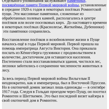
Отдельного упоминания заслуживают
памятники,
посвящённые памяти Первой мировой войны
, установленные
в середине 1920-х годов в некоторых посёлках Роминтской
пущи. Эти массивные памятники, сложенные из
обработанных полевых камней, располагались в центре
посёлков или возле поселковых кирх. До настоящего времени
в некоторых посёлках (Краснолесье, Житкеймы, Дубенинки)
эти памятники сохранились.
Восстановление посёлков и возобновление жизни в Пуще
началось ещё в годы Первой мировой. Первой пришла на
помощь императрица Августа Виктория. Она приказала
послать из Кёнигсберга грузовики с продовольствием в
количестве, достаточном для оставшегося населения.
Постепенно стали восстанавливаться здания, чистился лес,
лесники заботились о сохранении численности животных в
лесу.
За весь период Первой мировой войны Вильгельм II
неоднократно, как и императрица, был в Восточной Пруссии.
Но в охотничий домик заезжал лишь единожды — в сентябре
1917 года. Следуя в Гольдап проездом через Пущу, он посетил
Роминтен и Шитткемен. Это был последний визит кайзера в
свой охотничий дом в Роминтен.