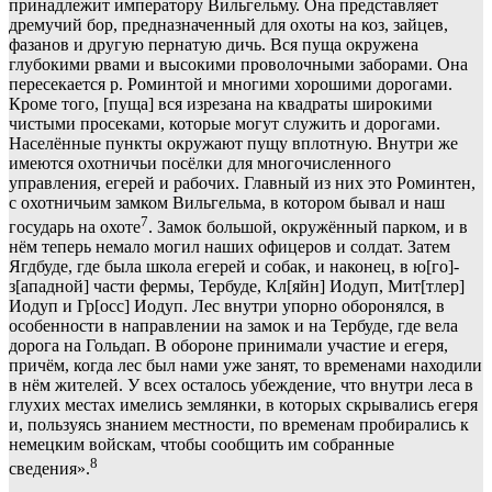
принадлежит императору Вильгельму. Она представляет
дремучий бор, предназначенный для охоты на коз, зайцев,
фазанов и другую пернатую дичь. Вся пуща окружена
глубокими рвами и высокими проволочными заборами. Она
пересекается р. Роминтой и многими хорошими дорогами.
Кроме того, [пуща] вся изрезана на квадраты широкими
чистыми просеками, которые могут служить и дорогами.
Населённые пункты окружают пущу вплотную. Внутри же
имеются охотничьи посёлки для многочисленного
управления, егерей и рабочих. Главный из них это Роминтен,
с охотничьим замком Вильгельма, в котором бывал и наш
7
государь на охоте
. Замок большой, окружённый парком, и в
нём теперь немало могил наших офицеров и солдат. Затем
Ягдбуде, где была школа егерей и собак, и наконец, в ю[го]-
з[ападной] части фермы, Тербуде, Кл[яйн] Иодуп, Мит[тлер]
Иодуп и Гр[осс] Иодуп. Лес внутри упорно оборонялся, в
особенности в направлении на замок и на Тербуде, где вела
дорога на Гольдап. В обороне принимали участие и егеря,
причём, когда лес был нами уже занят, то временами находили
в нём жителей. У всех осталось убеждение, что внутри леса в
глухих местах имелись землянки, в которых скрывались егеря
и, пользуясь знанием местности, по временам пробирались к
немецким войскам, чтобы сообщить им собранные
8
сведения».