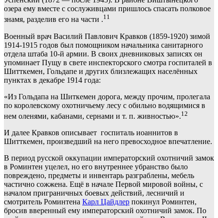
озера ему вместе с сослуживцами пришлось спасать полковое
11
знамя, разделив его на части .
Военный врач Василий Павлович Кравков (1859-1920) зимой
1914-1915 годов был помощником начальника санитарного
отдела штаба 10-й армии. В своих дневниковых записях он
упоминает Пущу в свете инспекторского смотра госпиталей в
Шитткемен, Гольдапе и других близлежащих населённых
пунктах в декабре 1914 года:
«Из Гольдапа на Шиткемен дорога, между прочим, пролегала
по королевскому охотничьему лесу с обильно водящимися в
12
нем оленями, кабанами, сернами и т. п. живностью».
И далее Кравков описывает госпиталь иоаннитов в
Шитткемен, произведший на него превосходное впечатление.
В период русской оккупации императорский охотничий замок
в Роминтен уцелел, но его внутреннее убранство было
повреждено, предметы и инвентарь разграблены, мебель
частично сожжена. Ещё в начале Первой мировой войны, с
началом приграничных боевых действий, лесничий и
смотритель Роминтена
Карл Цайдлер
покинул Роминтен,
бросив вверенный ему императорский охотничий замок. По