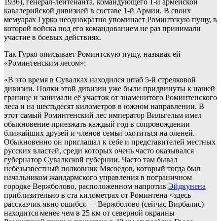
1936), генерал-лейтенанта, командующего 1-й армейской
кавалерийской дивизией в составе 1-й Армии. В своих
мемуарах Гурко неоднократно упоминает Роминтскую пущу, в
которой войска под его командованием не раз принимали
участие в боевых действиях.
Так Гурко описывает Роминтскую пущу, называя ей
«Роминтенским лесом»:
«В это время в Сувалках находился штаб 5-й стрелковой
дивизии. Полки этой дивизии уже были придвинуты к нашей
границе и занимали её участок от знаменитого Роминтенского
леса и на шестьдесят километров в южном направлении. В
этот самый Роминтенский лес император Вильгельм имел
обыкновение приезжать каждый год в сопровождении
ближайших друзей и членов семьи охотиться на оленей.
Обыкновенно он приглашал к себе и представителей местных
русских властей, среди которых очень часто оказывался
губернатор Сувалкской губернии. Часто там бывал
небезызвестный полковник Мясоедов, который тогда был
начальником жандармского управления в пограничном
городке Вержболово, расположенном напротив
Эйдкунена
приблизительно в ста километрах от Роминтена <здесь
рассказчик явно ошибся — Вержболово (сейчас Вирбалис)
находится менее чем в 25 км от северной окраины