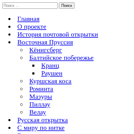
Перейти
Поиск:
История Восточной Пруссии в почтовых открытках и не
к
Открытка из Восточной Пруссии
только
содержимому
Главная
О проекте
История почтовой открытки
Восточная Пруссия
Кёнигсберг
Балтийское побережье
Кранц
Раушен
Куршская коса
Роминта
Мазуры
Пиллау
Велау
Русская открытка
С миру по нитке