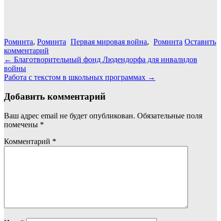
Роминта
,
Роминта
Первая мировая война
,
Роминта
Оставить
комментарий
Навигация
←
Благотворительный фонд Людендорфа для инвалидов
войны
по
Работа с текстом в школьных программах
→
записям
Добавить комментарий
Ваш адрес email не будет опубликован.
Обязательные поля
помечены
*
Комментарий
*