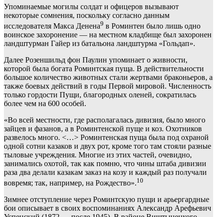
Упоминаемые могилы солдат и офицеров вызывают
некоторые сомнения, поскольку согласно данным
9
исследователя Макса Денена
в Роминтен было лишь одно
воинское захоронение — на местном кладбище был захоронен
ландштурман Гайер из батальона ландштурма «Гольдап».
Далее Розеншильд фон Паулин упоминает о живности,
которой была богата Роминтская пуща. В действительности
большое количество животных стали жертвами браконьеров, а
также боевых действий в годы Первой мировой. Численность
только гордости Пущи, благородных оленей, сократилась
более чем на 600 особей.
«Во всей местности, где располагалась дивизия, было много
зайцев и фазанов, а в Роминтенской пуще и коз. Охотников
развелось много. <…> Роминтенская пуща была под охраной
одной сотни казаков и двух рот, кроме того там стояли разные
тыловые учреждения. Многие из этих частей, очевидно,
занимались охотой, так как помню, что чины штаба дивизии
раза два делали казакам заказ на козу и каждый раз получали
10
вовремя; так, например, на Рождество».
Зимнее отступление через Роминтскую пущи и арьергардные
бои описывает в своих воспоминаниях Александр Арефьевич
Успенский (1872 — после 1945). В районе Виштынецкого