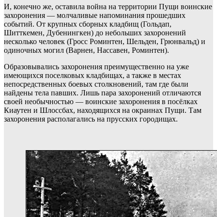
И, конечно же, оставила война на территории Пущи воинские
захоронения — молчаливые напоминания прошедших
событий. От крупных сборных кладбищ (Гольдап,
Шитткемен, Дубенингкен) до небольших захоронений
несколько человек (Гросс Роминтен, Шельден, Грюнвальд) и
одиночных могил (Варнен, Нассавен, Роминтен).
Образовывались захоронения преимущественно на уже
имеющихся поселковых кладбищах, а также в местах
непосредственных боевых столкновений, там где были
найдены тела павших. Лишь пара захоронений отличаются
своей необычностью — воинские захоронения в посёлках
Киаутен и Шлоссбах, находящихся на окраинах Пущи. Там
захоронения располагались на прусских городищах.