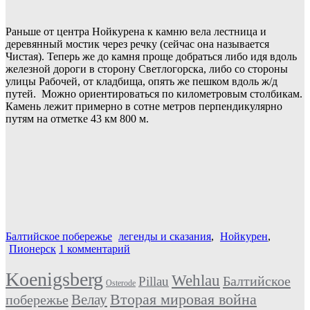
Раньше от центра Нойкурена к камню вела лестница и
деревянный мостик через речку (сейчас она называется
Чистая). Теперь же до камня проще добраться либо идя вдоль
железной дороги в сторону Светлогорска, либо со стороны
улицы Рабочей, от кладбища, опять же пешком вдоль ж/д
путей. Можно ориентироваться по километровым столбикам.
Камень лежит примерно в сотне метров перпендикулярно
путям на отметке 43 км 800 м.
Балтийское побережье
легенды и сказания
,
Нойкурен
,
Пионерск
1 комментарий
Koenigsberg
Wehlau
Балтийское
Pillau
Osterode
Вторая мировая война
Велау
побережье