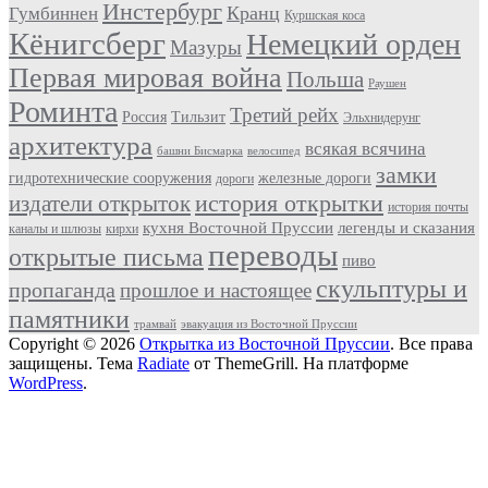
Инстербург
Кранц
Гумбиннен
Куршская коса
Кёнигсберг
Немецкий орден
Мазуры
Первая мировая война
Польша
Раушен
Роминта
Третий рейх
Россия
Тильзит
Эльхнидерунг
архитектура
всякая всячина
башни Бисмарка
велосипед
замки
гидротехнические сооружения
железные дороги
дороги
история открытки
издатели открыток
история почты
кухня Восточной Пруссии
легенды и сказания
каналы и шлюзы
кирхи
переводы
открытые письма
пиво
скульптуры и
пропаганда
прошлое и настоящее
памятники
трамвай
эвакуация из Восточной Пруссии
Copyright © 2026
Открытка из Восточной Пруссии
. Все права
защищены. Тема
Radiate
от ThemeGrill. На платформе
WordPress
.