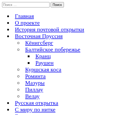
Перейти
Поиск:
История Восточной Пруссии в почтовых открытках и не
к
Открытка из Восточной Пруссии
только
содержимому
Главная
О проекте
История почтовой открытки
Восточная Пруссия
Кёнигсберг
Балтийское побережье
Кранц
Раушен
Куршская коса
Роминта
Мазуры
Пиллау
Велау
Русская открытка
С миру по нитке