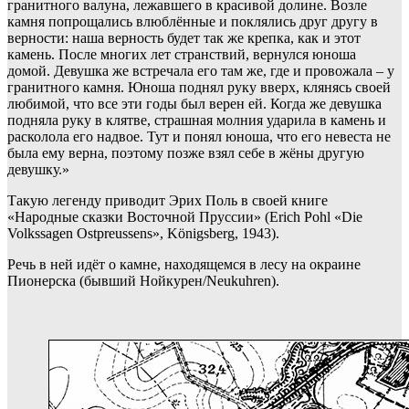
гранитного валуна, лежавшего в красивой долине. Возле
камня попрощались влюблённые и поклялись друг другу в
верности: наша верность будет так же крепка, как и этот
камень. После многих лет странствий, вернулся юноша
домой. Девушка же встречала его там же, где и провожала – у
гранитного камня. Юноша поднял руку вверх, клянясь своей
любимой, что все эти годы был верен ей. Когда же девушка
подняла руку в клятве, страшная молния ударила в камень и
расколола его надвое. Тут и понял юноша, что его невеста не
была ему верна, поэтому позже взял себе в жёны другую
девушку.»
Такую легенду приводит Эрих Поль в своей книге
«Народные сказки Восточной Пруссии» (Erich Pohl «Die
Volkssagen Ostpreussens», Königsberg, 1943).
Речь в ней идёт о камне, находящемся в лесу на окраине
Пионерска (бывший Нойкурен/Neukuhren).