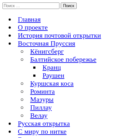
Перейти
Поиск:
История Восточной Пруссии в почтовых открытках и не
к
Открытка из Восточной Пруссии
только
содержимому
Главная
О проекте
История почтовой открытки
Восточная Пруссия
Кёнигсберг
Балтийское побережье
Кранц
Раушен
Куршская коса
Роминта
Мазуры
Пиллау
Велау
Русская открытка
С миру по нитке