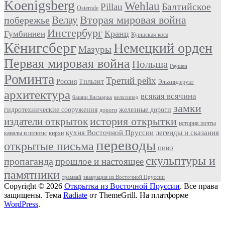
Koenigsberg
Wehlau
Балтийское
Pillau
Osterode
Вторая мировая война
Велау
побережье
Инстербург
Кранц
Гумбиннен
Куршская коса
Кёнигсберг
Немецкий орден
Мазуры
Первая мировая война
Польша
Раушен
Роминта
Третий рейх
Россия
Тильзит
Эльхнидерунг
архитектура
всякая всячина
башни Бисмарка
велосипед
замки
гидротехнические сооружения
железные дороги
дороги
история открытки
издатели открыток
история почты
кухня Восточной Пруссии
легенды и сказания
каналы и шлюзы
кирхи
переводы
открытые письма
пиво
скульптуры и
пропаганда
прошлое и настоящее
памятники
трамвай
эвакуация из Восточной Пруссии
Copyright © 2026
Открытка из Восточной Пруссии
. Все права
защищены. Тема
Radiate
от ThemeGrill. На платформе
WordPress
.