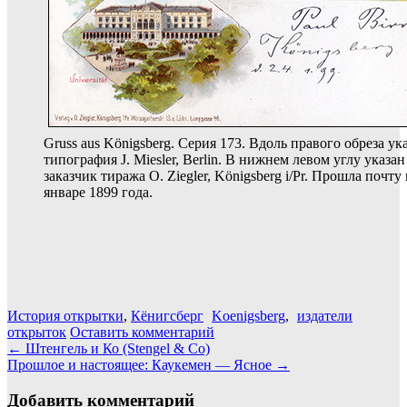
Gruss aus Königsberg. Серия 173. Вдоль правого обреза ук
типография J. Miesler, Berlin. В нижнем левом углу указан
заказчик тиража O. Ziegler, Königsberg i/Pr. Прошла почту 
январе 1899 года.
История открытки
,
Кёнигсберг
Koenigsberg
,
издатели
открыток
Оставить комментарий
Навигация
←
Штенгель и Ко (Stengel & Co)
Прошлое и настоящее: Каукемен — Ясное
→
по
записям
Добавить комментарий