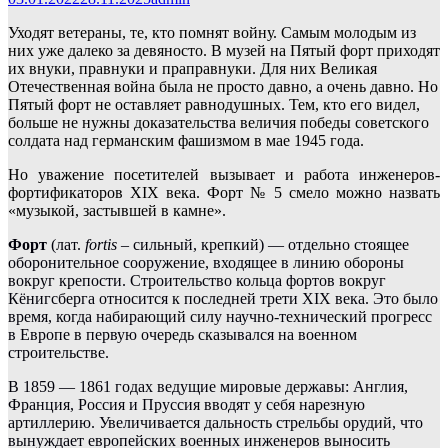
Уходят ветераны, те, кто помнят войну. Самым молодым из
них уже далеко за девяносто. В музей на Пятый форт приходят
их внуки, правнуки и праправнуки. Для них Великая
Отечественная война была не просто давно, а очень давно. Но
Пятый форт не оставляет равнодушных. Тем, кто его видел,
больше не нужны доказательства величия победы советского
солдата над германским фашизмом в мае 1945 года.
Но уважение посетителей вызывает и работа инженеров-
фортификаторов
XIX
века. Форт № 5 смело можно назвать
«музыкой, застывшей в камне».
Форт
(лат.
fortis
– сильный, крепкий) — отдельно стоящее
оборонительное сооружение, входящее в линию обороны
вокруг крепости. Строительство кольца фортов вокруг
Кёнигсберга относится к последней трети
XIX
века. Это
было
время, когда набирающий силу научно-технический прогресс
в Европе в первую очередь сказывался на военном
строительстве.
В 1859 — 1861 годах ведущие мировые державы: Англия,
Франция, Россия и Пруссия вводят у себя нарезную
артиллерию. Увеличивается дальность стрельбы орудий, что
вынуждает европейских военных инженеров выносить