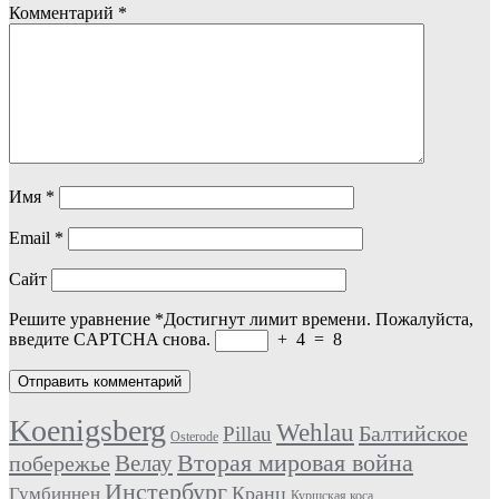
Комментарий
*
Имя
*
Email
*
Сайт
Решите уравнение
*
Достигнут лимит времени. Пожалуйста,
введите CAPTCHA снова.
+
4
=
8
Koenigsberg
Wehlau
Балтийское
Pillau
Osterode
Вторая мировая война
Велау
побережье
Инстербург
Кранц
Гумбиннен
Куршская коса