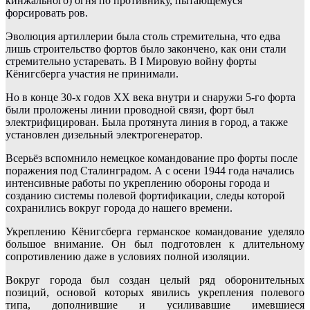
кинжального) огня по противнику, пытающемуся
форсировать ров.
Эволюция артиллерии была столь стремительна, что едва
лишь строительство фортов было закончено, как они стали
стремительно устаревать. В
I
Мировую войну форты
Кёнигсберга участия не принимали.
Но в конце 30-х годов ХХ века внутри и снаружи 5-го форта
были проложены линии проводной связи, форт был
электрифицирован. Была протянута линия в город, а также
установлен дизельный электрогенератор.
Всерьёз вспомнило немецкое командование про форты после
поражения под Сталинградом. А с осени 1944 года начались
интенсивные работы по укреплению обороны города и
созданию системы полевой фортификации, следы которой
сохранились вокруг города до нашего времени.
Укреплению Кёнигсберга германское командование уделяло
большое внимание. Он был подготовлен к длительному
сопротивлению даже в условиях полной изоляции.
Вокруг города был создан целый ряд оборонительных
позиций, основой которых явились укрепления полевого
типа, дополнившие и усиливавшие имевшиеся