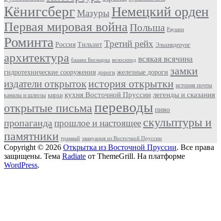
Кёнигсберг
Немецкий орден
Мазуры
Первая мировая война
Польша
Раушен
Роминта
Третий рейх
Россия
Тильзит
Эльхнидерунг
архитектура
всякая всячина
башни Бисмарка
велосипед
замки
гидротехнические сооружения
железные дороги
дороги
история открытки
издатели открыток
история почты
кухня Восточной Пруссии
легенды и сказания
каналы и шлюзы
кирхи
переводы
открытые письма
пиво
скульптуры и
пропаганда
прошлое и настоящее
памятники
трамвай
эвакуация из Восточной Пруссии
Copyright © 2026
Открытка из Восточной Пруссии
. Все права
защищены. Тема
Radiate
от ThemeGrill. На платформе
WordPress
.