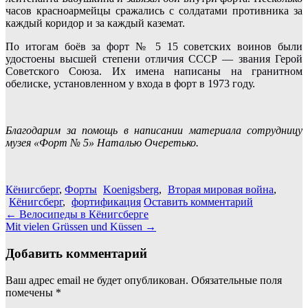
часов красноармейцы сражались с солдатами противника за
каждый коридор и за каждый каземат.
По итогам боёв за форт № 5 15 советских воинов были
удостоены высшей степени отличия СССР — звания Герой
Советского Союза. Их имена написаны на гранитном
обелиске, установленном у входа в форт в 1973 году.
Благодарим за помощь в написании материала сотрудницу
музея «Форт № 5» Наталью Очеретько.
Кёнигсберг
,
Форты
Koenigsberg
,
Вторая мировая война
,
Кёнигсберг
,
фортификация
Оставить комментарий
Навигация
←
Велосипеды в Кёнигсберге
Mit vielen Grüssen und Küssen
→
по
записям
Добавить комментарий
Ваш адрес email не будет опубликован.
Обязательные поля
помечены
*