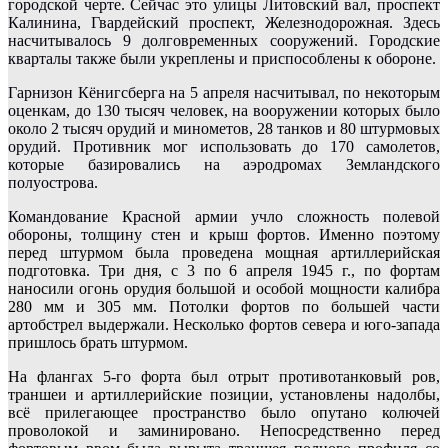
городской черте. Сейчас это улицы Литовский вал, проспект
Калинина, Гвардейский проспект, Железнодорожная. Здесь
насчитывалось 9 долговременных сооружений. Городские
кварталы также были укреплены и приспособлены к обороне.
Гарнизон Кёнигсберга на 5 апреля насчитывал, по некоторым
оценкам, до 130 тысяч человек, на вооружении которых было
около 2 тысяч орудий и минометов, 28 танков и 80 штурмовых
орудий. Противник мог использовать до 170 самолетов,
которые базировались на аэродромах Земландского
полуострова.
Командование Красной армии учло сложность полевой
обороны, толщину стен и крыш фортов.
Именно поэтому
перед штурмом была проведена мощная артиллерийская
подготовка. Три дня, с 3 по 6 апреля 1945 г., по фортам
наносили огонь орудия большой и особой мощности калибра
280 мм и 305 мм. Потолки фортов по большей части
артобстрел выдержали. Несколько фортов севера и юго-запада
пришлось брать штурмом.
На флангах 5-го форта был отрыт противотанковый ров,
траншеи и артиллерийские позиции, установлены надолбы,
всё прилегающее пространство было опутано колючей
проволокой и заминировано. Непосредственно перед