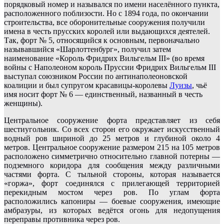
порядковый номер и назывался по имени населённого пункта,
расположенного поблизости. Но с 1894 года, по окончании
строительства, все оборонительные сооружения получили
имена в честь прусских королей или выдающихся деятелей.
Так, форт № 5, относящийся к основным, первоначально
называвшийся «Шарлоттенбург», получил затем
наименование «Король Фридрих Вильгельм
III
» (
в
о время
войны с Наполеоном король Пруссии Фридрих Вильгельм
III
выступал союзником России по антинаполеоновской
коалиции и был супругом красавицы-королевы
Луизы
, чьё
имя носит форт № 6 — единственный, названный в честь
женщины).
Центральное сооружение форта представляет из себя
шестиугольник. Со всех сторон его окружает искусственный
водный ров шириной до 25 метров и глубиной около 4
метров. Центральное сооружение размером 215 на 105 метров
расположено симметрично относительно главной потерны —
подземного коридора для сообщения между различными
частями форта. С тыльной стороны, которая называется
«горжа», форт соединялся с прилегающей территорией
перекидным мостом через ров. По углам
форта
расположились капониры — боевые сооружения, имеющие
амбразуры, из которых ведётся огонь для недопущения
переправы противника через ров.