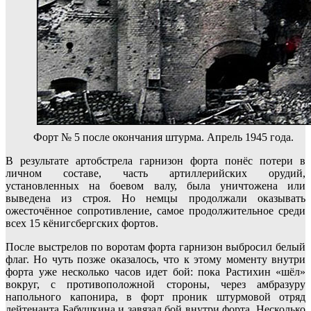
Форт № 5 после окончания штурма. Апрель 1945 года.
В результате артобстрела гарнизон форта понёс потери в
личном составе, часть артиллерийских орудий,
установленных на боевом валу, была уничтожена или
выведена из строя. Но немцы продолжали оказывать
ожесточённое сопротивление, самое продолжительное среди
всех 15 кёнигсбергских фортов.
После выстрелов по воротам форта гарнизон выбросил белый
флаг. Но чуть позже оказалось, что к этому моменту внутри
форта уже несколько часов идет бой: пока Растихин «шёл»
вокруг, с противоположной стороны, через амбразуру
напольного капонира, в форт проник штурмовой отряд
лейтенанта Бабушкина и завязал бой внутри форта. Несколько