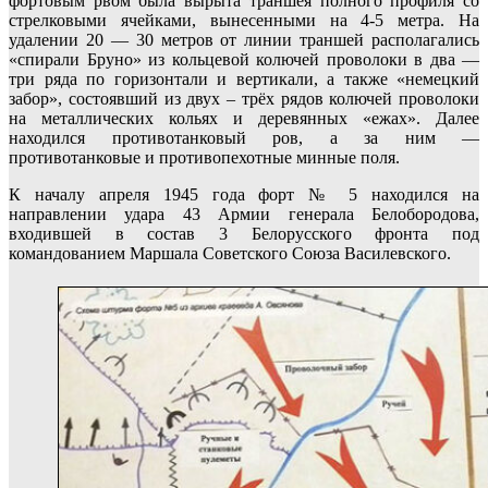
фортовым рвом была вырыта траншея полного профиля со
стрелковыми ячейками, вынесенными на 4-5 метра. На
удалении 20 — 30 метров от линии траншей располагались
«спирали Бруно» из кольцевой колючей проволоки в два —
три ряда по горизонтали и вертикали, а также «немецкий
забор», состоявший из двух – трёх рядов колючей проволоки
на металлических кольях и деревянных «ежах». Далее
находился противотанковый ров, а за ним —
противотанковые и противопехотные минные поля.
К началу апреля 1945 года форт № 5 находился на
направлении удара 43 Армии генерала Белобородова,
входившей в состав 3 Белорусского фронта под
командованием Маршала Советского Союза Василевского.