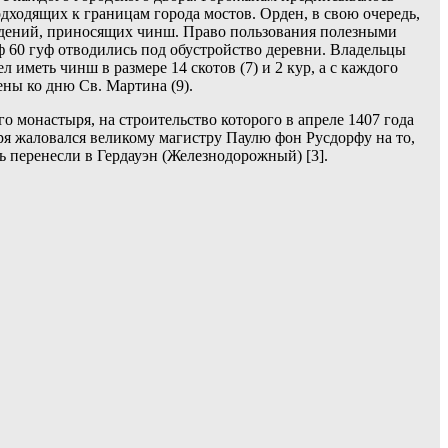
одходящих к границам города мостов. Орден, в свою очередь,
аведений, приносящих чинш. Право пользования полезными
ф 60 гуф отводились под обустройство деревни. Владельцы
 иметь чинш в размере 14 скотов (7) и 2 кур, а с каждого
ены ко дню Св. Мартина (9).
 монастыря, на строительство которого в апреле 1407 года
ря жаловался великому магистру Паулю фон Русдорфу на то,
ь перенесли в Гердауэн (Железнодорожный) [3].