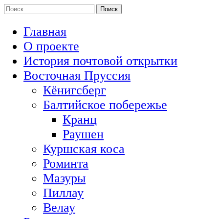
Перейти
Поиск:
История Восточной Пруссии в почтовых открытках и не тольк
к
Открытка из Восточной Пруссии
содержимому
Главная
О проекте
История почтовой открытки
Восточная Пруссия
Кёнигсберг
Балтийское побережье
Кранц
Раушен
Куршская коса
Роминта
Мазуры
Пиллау
Велау