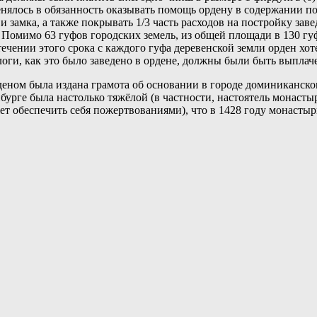
менялось в обязанность оказывать помощь ордену в содержании п
 и замка, а также покрывать 1/3 часть расходов на постройку з
. Помимо 63 гуфов городских земель, из общей площади в 130 гу
ечении этого срока с каждого гуфа деревенской земли орден хотел
алоги, как это было заведено в ордене, должны были быть выплач
ном была издана грамота об основании в городе доминиканского
урге была настолько тяжёлой (в частности, настоятель монасты
ет обеспечить себя пожертвованиями), что в 1428 году монастыр