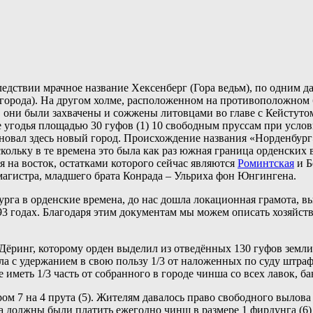
едствии мрачное название Хексенберг (Гора ведьм), по одним д
рб города). На другом холме, расположенном на противоположном 
г. они были захвачены и сожжены литовцами во главе с Кейстут
 угодья площадью 30 гуфов (1) 10 свободным пруссам при услов
овал здесь новый город. Происхождение названия «Норденбург»
скольку в те времена это была как раз южная граница орденских
 на восток, остатками которого сейчас являются
Роминтская
и Б
магистра, младшего брата Конрада – Ульриха фон Юнгингена.
рга в орденские времена, до нас дошла локационная грамота, в
93 годах. Благодаря этим документам мы можем описать хозяйст
Дёринг, которому орден выделил из отведённых 130 гуфов земли
ла с удержанием в свою пользу 1/3 от наложенных по суду штра
иметь 1/3 часть от собранного в городе чинша со всех лавок, б
ром 7 на 4 прута (5). Жителям давалось право свободного вылов
ока должны были платить ежегодно чинш в размере 1 фирдунга (6