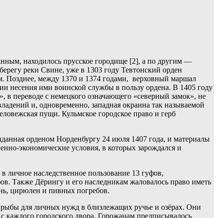
анным, находилось прусское городище [2], а по другим —
берегу реки Свине, уже в 1303 году Тевтонский орден
ом. Позднее, между 1370 и 1374 годами, верховный маршал
ии несения ими воинской службы в пользу ордена. В 1405 году
, в переводе с немецкого означающего «северный замок», не
 владений и, одновременно, западная окраина так называемой
еловежская пущи. Кульмское городское право и герб
ыданная орденом Норденбургу 24 июля 1407 года, и материалы
венно-экономические условия, в которых зарождался и
 в личное наследственное пользование 13 гуфов,
фов. Также Дёрингу и его наследникам жаловалось право иметь
ань, цирюлен и пивных погребов.
а рыбы для личных нужд в близлежащих ручье и озёрах. Они
) с каждого городского двора. Горожанам предписывалось