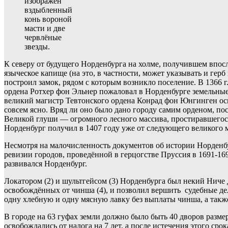
изображён
вздыбленный
конь вороной
масти и две
червлёные
звезды.
К северу от будущего Норденбурга на холме, получившем впосл
языческое капище (на это, в частности, может указывать и ге
построил замок, рядом с которым возникло поселение. В 1366 
ордена Ротхер фон Эльнер пожаловал в Норденбурге земельные
великий магистр Тевтонского ордена Конрад фон Юнгинген осн
совсем ясно. Вряд ли оно было дано городу самим орденом, по
Великой глуши — огромного лесного массива, простиравшегося
Норденбург получил в 1407 году уже от следующего великого 
Несмотря на малочисленность документов об истории Норденбу
ревизии городов, проведённой в герцогстве Пруссия в 1691-16
развивался Норденбург.
Локатором (2) и шультгейсом (3) Норденбурга был некий Ниче 
освобождённых от чинша (4), и позволил вершить судебные де
одну хлебную и одну мясную лавку без выплаты чинша, а также 
В городе на 63 гуфах земли должно было быть 40 дворов разме
освобождались от налога на 7 лет, а после истечения этого ср