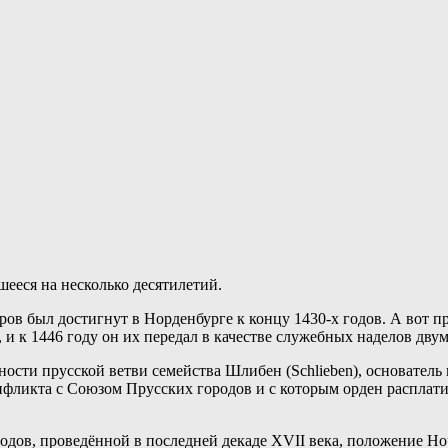
шееся на несколько десятилетий.
ов был достигнут в Норденбурге к концу 1430-х годов. А вот пр
, и к 1446 году он их передал в качестве служебных наделов дву
ности прусской ветви семейства Шлибен (Schlieben), основатель
фликта с Союзом Прусских городов и с которым орден расплатил
одов, проведённой в последней декаде XVII века, положение Но