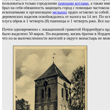
пользоваться только городскими
пивными котлами
, а также в
брал на себя обязанность защищать город с помощью частокола
ископаемыми и организацию
мельниц
орден оставлял за собой
деревенских наделов освобождались от налога на 14 лет. По ист
плуга оброк в 1 четверть (8) пшеницы и 1 четверть ржи. Все н
Почти одновременно с локационной грамотой Норденбурга орде
было выделено 50 марок. По-видимому, жизнь братии в Норденб
что из-за малочисленности жителей в округе монастырь не мож