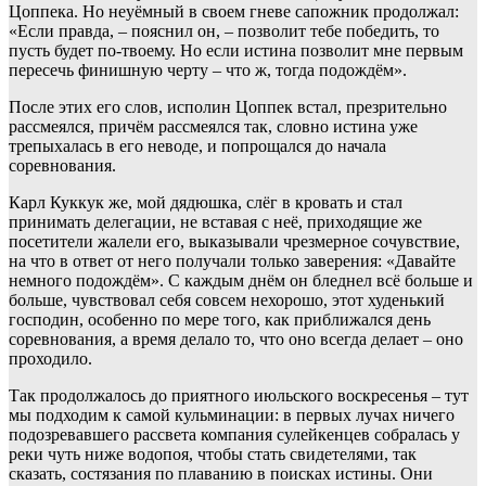
Цоппека. Но неуёмный в своем гневе сапожник продолжал:
«Если правда, – пояснил он, – позволит тебе победить, то
пусть будет по-твоему. Но если истина позволит мне первым
пересечь финишную черту – что ж, тогда подождём».
После этих его слов, исполин Цоппек встал, презрительно
рассмеялся, причём рассмеялся так, словно истина уже
трепыхалась в его неводе, и попрощался до начала
соревнования.
Карл Куккук же, мой дядюшка, слёг в кровать и стал
принимать делегации, не вставая с неё, приходящие же
посетители жалели его, выказывали чрезмерное сочувствие,
на что в ответ от него получали только заверения: «Давайте
немного подождём». С каждым днём он бледнел всё больше и
больше, чувствовал себя совсем нехорошо, этот худенький
господин, особенно по мере того, как приближался день
соревнования, а время делало то, что оно всегда делает – оно
проходило.
Так продолжалось до приятного июльского воскресенья – тут
мы подходим к самой кульминации: в первых лучах ничего
подозревавшего рассвета компания сулейкенцев собралась у
реки чуть ниже водопоя, чтобы стать свидетелями, так
сказать, состязания по плаванию в поисках истины. Они