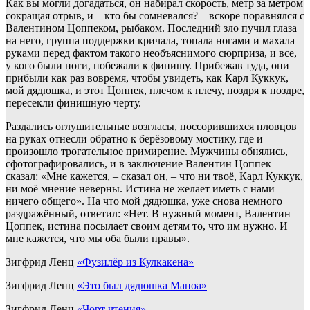
Как вы могли догадаться, он набирал скорость, метр за метром
сокращая отрыв, и – кто бы сомневался? – вскоре поравнялся с
Валентином Цоппеком, рыбаком. Последний зло пучил глаза
на него, группа поддержки кричала, топала ногами и махала
руками перед фактом такого необъяснимого сюрприза, и все,
у кого были ноги, побежали к финишу. Прибежав туда, они
прибыли как раз вовремя, чтобы увидеть, как Карл Куккук,
мой дядюшка, и этот Цоппек, плечом к плечу, ноздря к ноздре,
пересекли финишную черту.
Раздались оглушительные возгласы, поссорившихся пловцов
на руках отнесли обратно к берёзовому мостику, где и
произошло трогательное примирение. Мужчины обнялись,
сфотографировались, и в заключение Валентин Цоппек
сказал: «Мне кажется, – сказал он, – что ни твоё, Карл Куккук,
ни моё мнение неверны. Истина не желает иметь с нами
ничего общего». На что мой дядюшка, уже снова немного
раздражённый, ответил: «Нет. В нужный момент, Валентин
Цоппек, истина посылает своим детям то, что им нужно. И
мне кажется, что мы оба были правы».
Зигфрид Ленц
«Фузилёр из Кулкакена»
Зигфрид Ленц
«Это был дядюшка Маноа»
Зигфрид Ленц
«Чорт чтения»