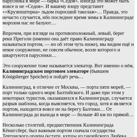
парусника в мире — барка «Седов». Иногда это может быть
вовсе и не «Седов». И вашему взору предстанет
«»Крузенштерна» льдом поросший такелаж»… Правда, это
нечасто случается, ибо последнее время зимы в Калининграде
морозом нас не балуют…
Впрочем, при взгляде на противоположный, левый, берег
реки Преголи (именно она даёт право Калининграду
называться портом, — но об этом чуть ниже), мы видим ещё и
некое сооружение, не совсем обычное, возле которого и
швартуются парусники…
Это сооружение тоже называется элеватор. Вот именно о нём,
Калининградском
портовом элеваторе
(бывшем
Königsberger Speicher) и пойдёт речь…
Калининград, в отличие от Москвы, — порта пяти морей, —
порт только одного моря: Балтийского. И даже при этом у
некоторых туристов, оказавшихся в Калининграде, случается
разрыв шаблона, когда выясняется, что город, хотя и является
портом, находится вовсе не на берегу Балтики… От
Калининграда до выхода в море — больше 40 км по прямой…
Несколько столетий, предшественник Калининграда
Кёнигсберг, был важным портом сначала государства
Тевтонского ордена (кстати, купцы из ганзейского Любека