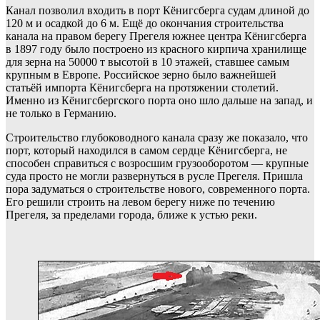
Канал позволил входить в порт Кёнигсберга судам длиной до
120 м и осадкой до 6 м. Ещё до окончания строительства
канала на правом берегу Прегеля южнее центра Кёнигсберга
в 1897 году было построено из красного кирпича хранилище
для зерна на 50000 т высотой в 10 этажей, ставшее самым
крупным в Европе. Российское зерно было важнейшей
статьёй импорта Кёнигсберга на протяжении столетий.
Именно из Кёнигсбергского порта оно шло дальше на запад, и
не только в Германию.
Строительство глубоководного канала сразу же показало, что
порт, который находился в самом сердце Кёнигсберга, не
способен справиться с возросшим грузооборотом — крупные
суда просто не могли развернуться в русле Прегеля. Пришла
пора задуматься о строительстве нового, современного порта.
Его решили строить на левом берегу ниже по течению
Прегеля, за пределами города, ближе к устью реки.