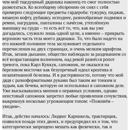
чем мой тщедушный дядюшка наконец-то смог полностью
размотаться. Ко всеобщему обозрению он снял с себя
примерно следующие предметы гардероба: тужурку, пиджак,
вязаную кофту, рубашку, исподнее, разнообразные подвязки и
ремни, нагрудник, панталоны с начёсом, утеплённую
манишку на груди – то есть всё то, что, как вы уже
догадались, служило лишь одной цели, а именно – прикрыть
верхнюю часть тела моего дядюшки. То, что было надето на
его нижней половине тела заслуживает отдельного
перечисления на двух страницах, и очень мелким шрифтом.
Итак, затаив дыхание, общество наблюдало за раздеванием со
всё возрастающим волнением, над рекой разнёсся ропот
тревоги, пока Карл Куккук, сапожник, не оказался на
березовом мосточке как безупречный идеал креатива и
незапятнанной белизны. И в растерянности, потому что мой
дядя с разноформатными руками был таким же тонким и
худым, как бечева, которую он использовал в сапожном деле.
Уже высказывались мнения о неравных условиях, однако
неистовый сапожник запретил любые проявления сочувствия,
выкрикнув несколько угрожающим тоном: «Поживём –
увидим».
Итак, действо началось: Людвиг Карникель, трактирщик,
появился позади этих двоих, и предупредил их о том, что
категорически запрещено мешать как физически, так и