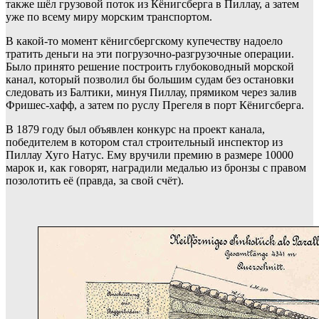
также шёл грузовой поток из Кёнигсберга в Пиллау, а затем
уже по всему миру морским транспортом.
В какой-то момент кёнигсбергскому купечеству надоело
тратить деньги на эти погрузочно-разгрузочные операции.
Было принято решение построить глубоководный морской
канал, который позволил бы большим судам без остановки
следовать из Балтики, минуя Пиллау, прямиком через залив
Фришес-хафф, а затем по руслу Прегеля в порт Кёнигсберга.
В 1879 году был объявлен конкурс на проект канала,
победителем в котором стал строительный инспектор из
Пиллау Хуго Натус. Ему вручили премию в размере 10000
марок и, как говорят, наградили медалью из бронзы с правом
позолотить её (правда, за свой счёт).