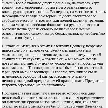
знаменитое молчаливое дружелюбие. Но, на этот раз, чёрт
возьми, все сговорились против моего разгневанного,
впалогрудого родственника. Во-первых, на месте не оказалось
необходимого гвоздя, во-вторых, на доске отсутствовало
свободное место, и, в-третьих, для полной картины трагедии,
головка молоток свободно болталась на рукоятке – все эти
обстоятельства довели обычно молчаливого и весьма
осмотрительного сапожника до безрассудства, до необычайно
сильного возбуждения.
Сначала он метнулся к этому Валентину Цоппеку, небрежно
присевшему на табуретке сапожника, и, швырнув ему
молоток под ноги, достаточно дерзко заявил следующее: «В
сомнительных случаях, – пояснил он, – мы можем всегда
довериться истине. Эту истину можно найти в любом случае,
включая и наш. Ты говоришь, что всё было бы иначе, если бы
у рыцарей были велосипеды. Я говорю, что ничего бы не
изменилось. Хорошо. И раз уж говорят, что истина
неподкупна, давай предоставим ей право решать. Предлагаю
устроить соревнование по плаванию».
Последовала гнетущая пауза, во время которой мой дядя,
неистовый сапожник, ясно осознал, что своим предложением
он фактически бросил вызов самой истине, ибо, как я уже
сказал, во всём Сулейкене не было пловца лучше Валентина