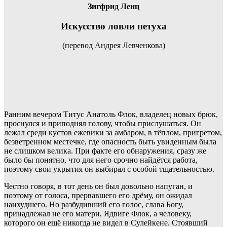
Зигфрид Ленц
Искусство ловли петуха
(перевод Андрея Левченкова)
Ранним вечером Титус Анатоль Флок, владелец новых брюк,
проснулся и приподнял голову, чтобы прислушаться. Он
лежал среди кустов ежевики за амбаром, в тёплом, пригретом,
безветренном местечке, где опасность быть увиденным была
не слишком велика. При факте его обнаружения, сразу же
было бы понятно, что для него срочно найдётся работа,
поэтому свои укрытия он выбирал с особой тщательностью.
Честно говоря, в тот день он был довольно напуган, и
поэтому от голоса, прервавшего его дрёму, он ожидал
наихудшего. Но разбудивший его голос, слава Богу,
принадлежал не его матери, Ядвиге Флок, а человеку,
которого он ещё никогда не видел в Сулейкене. Стоявший