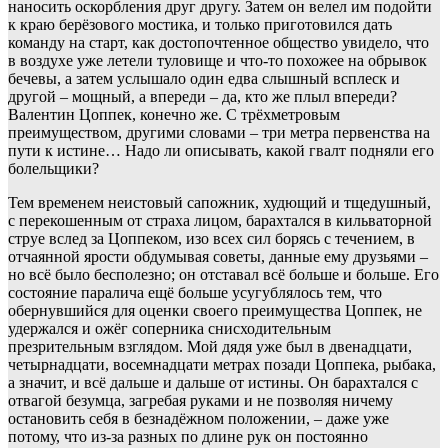
наносить оскорбления друг другу. Затем он велел им подойти
к краю берёзового мостика, и только приготовился дать
команду на старт, как достопочтенное общество увидело, что
в воздухе уже летели туловище и что-то похожее на обрывок
бечевы, а затем услышало один едва слышный всплеск и
другой – мощный, а впереди – да, кто же плыл впереди?
Валентин Цоппек, конечно же. С трёхметровым
преимуществом, другими словами – три метра первенства на
пути к истине… Надо ли описывать, какой гвалт подняли его
болельщики?
Тем временем неистовый сапожник, худющий и тщедушный,
с перекошенным от страха лицом, барахтался в кильваторной
струе вслед за Цоппеком, изо всех сил борясь с течением, в
отчаянной ярости обдумывая советы, данные ему друзьями –
но всё было бесполезно; он отставал всё больше и больше. Его
состояние паралича ещё больше усугублялось тем, что
обернувшийся для оценки своего преимущества Цоппек, не
удержался и ожёг соперника снисходительным
презрительным взглядом. Мой дядя уже был в двенадцати,
четырнадцати, восемнадцати метрах позади Цоппека, рыбака,
а значит, и всё дальше и дальше от истины. Он барахтался с
отвагой безумца, загребая руками и не позволяя ничему
остановить себя в безнадёжном положении, – даже уже
потому, что из-за разных по длине рук он постоянно