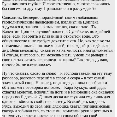
Руси намного глубже. И соответственно, многое сложилось
бы совсем по-другому. Правильно ли я рассуждаю?»
Сапожник, безмерно поражённый таким глобальным
геополитическим наблюдением, взглянул на Цоппека,
задумался и, закончив размышления, сказал так: «Ты,
Валентин Цоппек, лучший пловец в Сулейкене, по крайней
мере, если говорить о плавании в открытой воде. Это
общеизвестно и не требует доказательств. Но, как только ты
пытаешься плыть в потоке мыслей, то каждый раз идёшь ко
дну. Ведь велосипед, скажите-ка на милость, иногда ломается.
И откуда, интересно, ты можешь знать, умели ли рыцари в
своих латах латать велосипедные шины? Так что, я думаю,
ничего бы не изменилось».
Ну что сказать, слово за слово – и господа завели на эту тему
разговор, разговор перешёл в ссору, а ссора – в тот самый
знаменитый спор. Наконец, не доходя до пика перебранки –
об этом мы поговорим попозже, – Карл Куккук, мой дядя,
схватил молоток, вскочил на ноги и в мгновение ока оказался
перед своей доской. Данная доска же служила ему лишь для
одного – вбивать свой гнев в стену. Всякий раз, когда он,
злясь, выходил из себя, мой дядюшка хватал пятидюймовый
гвоздь и забивал его, со стонами, взмахами руки и руганью в
упомянутую доску, после чего он снова обретал своё