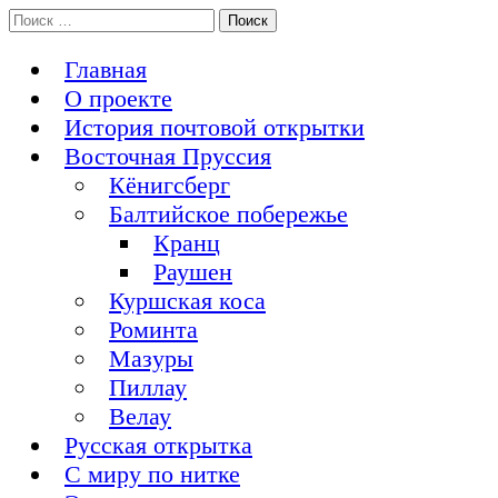
Перейти
Поиск:
История Восточной Пруссии в почтовых открытках и не
к
Открытка из Восточной Пруссии
только
содержимому
Главная
О проекте
История почтовой открытки
Восточная Пруссия
Кёнигсберг
Балтийское побережье
Кранц
Раушен
Куршская коса
Роминта
Мазуры
Пиллау
Велау
Русская открытка
С миру по нитке