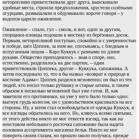
неторопливо приветствовали друг друга, выискивали
удобные места, строили предположения, хрустели солёными
огурцами, размышляли и обдумывали: короче говоря – у
водопоя царило оживление.
Оживление – спало, гул – смолк, и вот, один за другим,
спорщики-пловцы подошли к мостику из берёзовых досок.
Первым, неторопливой поступью, спокойно и с уверенностью
в победе, шёл Цоппек, за ним же, спотыкаясь, с бледным и
испуганным лицом – Карл Куккук с разными по длине
руками. Общество приподнялось – зная о споре, оно,
естественно, разделилось на две партии, – одни
приветствовали Цоппека, другие – Куккука, сапожника. А
затем последовало то, что я бы назвал «возврат к природе в
костюме Адама»: Цоппек разделся мгновенно; он был из тех
людей, кто носил только рубашку и старые штаны, и таким
образом в несколько мгновений был уже готов. И, как
заметили его противники, на уме у него было только одно:
выгнув грудь колесом, он с удовольствием красовался на все
стороны. Ну, а затем стал освобождаться от одежды Куккук, и
все взгляды обратились на него. Но, клянусь всеми святыми,
от этого действа никто не мог отвести взгляд, так как на
неистовом небольшого росточка сапожнике была надета
половина ассортимента магазина белья. Никто не мог
поверить своим глазам, но прошло около получаса, прежде