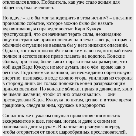
отклонялся влево. Победитель, как уже стало ясным для
общества, был очевиден.
Но вдруг – кто бы мог заподозрить в этом истину? – внезапно
произошло событие, которое можно было бы назвать
«уравнивающая справедливость»: Карл Куккук,
чувствующий, что он начинает терять силы, неожиданно
ощутил странные прикосновения на плечах – вещь, которая в
обычной ситуации не вызвала бы у него никаких опасений.
Однако, контакт произошёл с конским навозом, который имел
полное и естественное право плавать на водопое. Конские
яблоки, при этом, были таких поразительных размеров, что
мой дядя Карл Куккук не мог думать ни о чём, кроме как о
бегстве. Подгоняемый паникой, он неожиданно обрёл новую
энергию, извиваясь в воде словно угорь, увиливая из стороны
в сторону, лишь бы только положить конец раздражающим
прикосновениям. Но конские яблоки, придя в движение, явно
не имели желания, чтобы от них отмахивались — они
преследовали Карла Куккука по пятам, цепко, и в тоже время
грациозно, следуя за ним, кружась в водоворотах.
Сапожник же с ужасом ощущал прикосновения конских
экскрементов к шее, плечам, ногам, и даже к своим не
одинаковой длины рукам. В панике он рванулся вперёд,
чтобы оторваться от своих шарообразных преследователей.