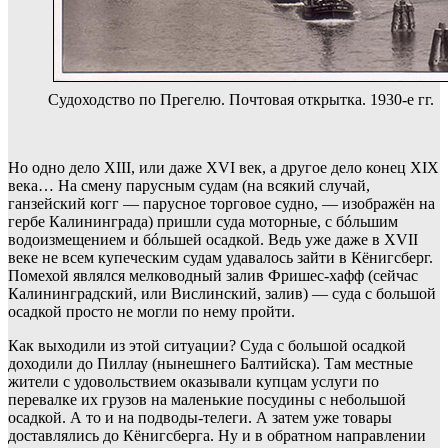
Судоходство по Прегелю. Почтовая открытка. 1930-е гг.
Но одно дело XIII, или даже XVI век, а другое дело конец XIX
века… На смену парусным судам (на всякий случай,
ганзейский когг — парусное торговое судно, — изображён на
гербе Калининграда) пришли суда моторные, с бóльшим
водоизмещением и бóльшей осадкой. Ведь уже даже в XVII
веке не всем купеческим судам удавалось зайти в Кёнигсберг.
Помехой являлся мелководный залив Фришес-хафф (сейчас
Калининградский, или Вислинский, залив) — суда с большой
осадкой просто не могли по нему пройти.
Как выходили из этой ситуации? Суда с большой осадкой
доходили до Пиллау (нынешнего Балтийска). Там местные
жители с удовольствием оказывали купцам услуги по
перевалке их грузов на маленькие посудины с небольшой
осадкой. А то и на подводы-телеги. А затем уже товары
доставлялись до Кёнигсберга. Ну и в обратном направлении