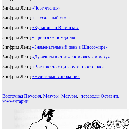
Зигфрид Ленц
«Чорт чтения»
Зигфрид Ленц
«Пасхальный стол»
Зигфрид Ленц
«Купание во Вщинске»
Зигфрид Ленц
«Приятные похороны»
Зигфрид Ленц
«Знаменательный день в Шиссомире»
Зигфрид Ленц
«Дуэлянты в стриженом овечьем меху»
Зигфрид Ленц
«Вот так это с цирком и произошло»
Зигфрид Ленц
«Неистовый сапожник»
Восточная Пруссия
,
Мазуры
Мазуры
,
переводы
Оставить
комментарий