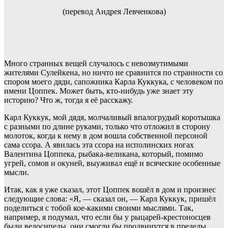
(перевод Андрея Левченкова)
Много странных вещей случалось с невозмутимыми
жителями Сулейкена, но ничто не сравнится по странности со
спором моего дяди, сапожника Карла Куккука, с человеком по
имени Цоппек. Может быть, кто-нибудь уже знает эту
историю? Что ж, тогда я её расскажу.
Карл Куккук, мой дядя, молчаливый впалогрудый коротышка
с разными по длине руками, только что отложил в сторону
молоток, когда к нему в дом вошла собственной персоной
сама ссора. А явилась эта ссора на исполинских ногах
Валентина Цоппека, рыбака-великана, который, помимо
угрей, сомов и окуней, выуживал ещё и всяческие особенные
мысли.
Итак, как я уже сказал, этот Цоппек вошёл в дом и произнес
следующие слова: «Я, — сказал он, — Карл Куккук, пришёл
поделиться с тобой кое-какими своими мыслями. Так,
например, я подумал, что если бы у рыцарей-крестоносцев
были велосипеды, они смогли бы продвинутся в пределы