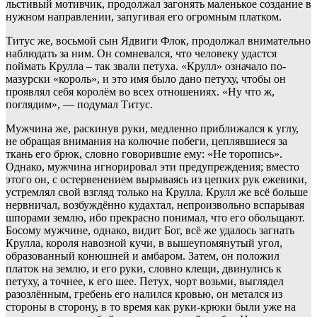
льстивый мотивчик, продолжал загонять маленькое создание в
нужном направлении, запугивая его огромным платком.
Титус же, восьмой сын Ядвиги Флок, продолжал внимательно
наблюдать за ним. Он сомневался, что человеку удастся
поймать Крулла – так звали петуха. «Крулл» означало по-
мазурски «король», и это имя было дано петуху, чтобы он
проявлял себя королём во всех отношениях. «Ну что ж,
поглядим», — подумал Титус.
Мужчина же, раскинув руки, медленно приближался к углу,
не обращая внимания на колючие побеги, цеплявшиеся за
ткань его брюк, словно говорившие ему: «Не торопись».
Однако, мужчина игнорировал эти предупреждения; вместо
этого он, с остервенением вырываясь из цепких рук ежевики,
устремлял свой взгляд только на Крулла. Крулл же всё больше
нервничал, возбуждённо кудахтал, непроизвольно вспарывая
шпорами землю, ибо прекрасно понимал, что его обольщают.
Босому мужчине, однако, видит Бог, всё же удалось загнать
Крулла, короля навозной кучи, в вышеупомянутый угол,
образованный конюшней и амбаром. Затем, он положил
платок на землю, и его руки, словно клещи, двинулись к
петуху, а точнее, к его шее. Петух, чорт возьми, выглядел
разозлённым, гребень его налился кровью, он метался из
стороны в сторону, в то время как руки-крюки были уже на