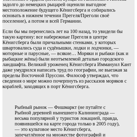
задолго до немецких рыцарей оценили выгодное
местоположение будущего Кёнигсберга и собирались
основать в нижнем течении Прегеля/Преголи своё
поселение), а потом и всей Германии.
Если бы мы перенеслись лет на 100 назад, то увидели бы
такую картину: все набережные Прегеля в центре
Кёнигсберга были причальными стенками, у которых
швартовались суда и судёнышки, лодки и лодчонки, —
моторные и парусные, — всякие… Моряки и рыбаки (как и
рыбацкие жёны) были неотъемлемой деталью городского
ландшафта. Великий уроженец Кёнигсберга Иммануил Кант
даже умудрился написать труд по географии, не выезжая за
пределы Восточной Пруссии. Философ утверждал, что
сведения о мире можно почерпнуть из рассказов моряков с
кораблей, заходящих в порт Кёнигсберга.
Рыбный рынок — Фишмаркт (не путайте с
Рыбной деревней нынешнего Калининграда —
весьма популярной у туристов локацией, правда,
появившейся на карте города только в 2005 году),
— это культовое место Кёнигсберга,
запечатлённое на множестве фотографий и