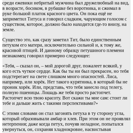
среди ежевики небритый мужчина был дружелюбный на вид,
в возрасте, босиком, в рубашке без воротника, и сжимал в
руке большой платок красного цвета. Он пока ещё не
заприметил Титуса и говорил сладким, чарующим голосом с
существом, которое, должно было находится где-то внизу, на
земле.
Существо это, как сразу заметил Тит, было единственным
петухом его матери, исключительно сильной и, к тому же,
красивой птицей. И данному образцу петушиного племени
незнакомец говорил примерно следующее:
«Тебя, – сказал он, – мой дорогой друг, пожалеет всякий, у
кого есть чуткое сердце. Как бы ты ни был прекрасен, но тебя
подстерегает на свете слишком много опасностей. Лиса,
например, или хорёк. Нет такого курятника, в который бы не
проник хорёк. Или, представь, что тебя занесло под телегу,
полную пшеницы. Лошадь же тебя просто растопчет.
Растопчет всю твою красоту. Вот скажи ты мне сам: стоит ли
тебе и дальше жить с такими перспективами?»
С этими словами он стал загонять петуха в ту сторону угла,
который образовывали амбар и хлев. При этом он не проявлял
нетерпения; даже когда петух, почуяв неладное, попытался
увернуться, он, сохраняя хладнокровие, насвистывая