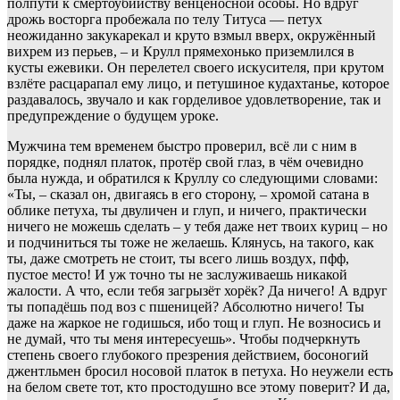
полпути к смертоубийству венценосной особы. Но вдруг
дрожь восторга пробежала по телу Титуса — петух
неожиданно закукарекал и круто взмыл вверх, окружённый
вихрем из перьев, – и Крулл прямехонько приземлился в
кусты ежевики. Он перелетел своего искусителя, при крутом
взлёте расцарапал ему лицо, и петушиное кудахтанье, которое
раздавалось, звучало и как горделивое удовлетворение, так и
предупреждение о будущем уроке.
Мужчина тем временем быстро проверил, всё ли с ним в
порядке, поднял платок, протёр свой глаз, в чём очевидно
была нужда, и обратился к Круллу со следующими словами:
«Ты, – сказал он, двигаясь в его сторону, – хромой сатана в
облике петуха, ты двуличен и глуп, и ничего, практически
ничего не можешь сделать – у тебя даже нет твоих куриц – но
и подчиниться ты тоже не желаешь. Клянусь, на такого, как
ты, даже смотреть не стоит, ты всего лишь воздух, пфф,
пустое место! И уж точно ты не заслуживаешь никакой
жалости. А что, если тебя загрызёт хорёк? Да ничего! А вдруг
ты попадёшь под воз с пшеницей? Абсолютно ничего! Ты
даже на жаркое не годишься, ибо тощ и глуп. Не возносись и
не думай, что ты меня интересуешь». Чтобы подчеркнуть
степень своего глубокого презрения действием, босоногий
джентльмен бросил носовой платок в петуха. Но неужели есть
на белом свете тот, кто простодушно все этому поверит? И да,