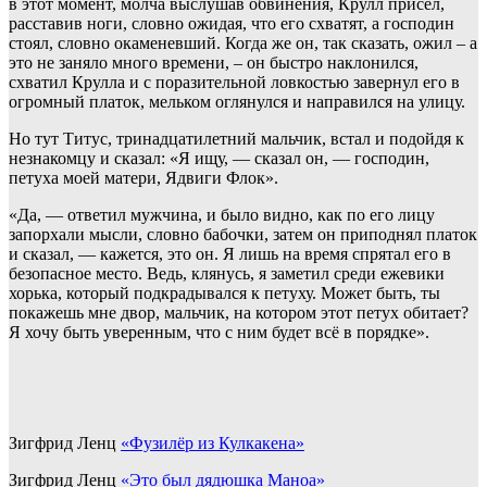
в этот момент, молча выслушав обвинения, Крулл присел,
расставив ноги, словно ожидая, что его схватят, а господин
стоял, словно окаменевший. Когда же он, так сказать, ожил – а
это не заняло много времени, – он быстро наклонился,
схватил Крулла и с поразительной ловкостью завернул его в
огромный платок, мельком оглянулся и направился на улицу.
Но тут Титус, тринадцатилетний мальчик, встал и подойдя к
незнакомцу и сказал: «Я ищу, — сказал он, — господин,
петуха моей матери, Ядвиги Флок».
«Да, — ответил мужчина, и было видно, как по его лицу
запорхали мысли, словно бабочки, затем он приподнял платок
и сказал, — кажется, это он. Я лишь на время спрятал его в
безопасное место. Ведь, клянусь, я заметил среди ежевики
хорька, который подкрадывался к петуху. Может быть, ты
покажешь мне двор, мальчик, на котором этот петух обитает?
Я хочу быть уверенным, что с ним будет всё в порядке».
Зигфрид Ленц
«Фузилёр из Кулкакена»
Зигфрид Ленц
«Это был дядюшка Маноа»