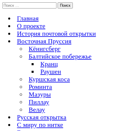
Перейти
Поиск:
История Восточной Пруссии в почтовых открытках и не
к
Открытка из Восточной Пруссии
только
содержимому
Главная
О проекте
История почтовой открытки
Восточная Пруссия
Кёнигсберг
Балтийское побережье
Кранц
Раушен
Куршская коса
Роминта
Мазуры
Пиллау
Велау
Русская открытка
С миру по нитке