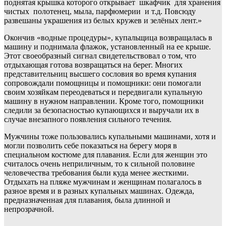
поднятая крышка которого открывает шкафчик для хранения
чистых полотенец, мыла, парфюмерии и т.д. Повсюду
развешаны украшения из белых кружев и зелёных лент.»
Окончив «водные процедуры», купальщица возвращалась в
машину и поднимала флажок, установленный на ее крыше.
Этот своеобразный сигнал свидетельствовал о том, что
отдыхающая готова возвращаться на берег. Многих
представительниц высшего сословия во время купания
сопровождали помощницы и помощники: они помогали
своим хозяйкам переодеваться и передвигали купальную
машину в нужном направлении. Кроме того, помощники
следили за безопасностью купающихся и выручали их в
случае внезапного появления сильного течения.
Мужчины тоже пользовались купальными машинами, хотя и
могли позволить себе показаться на берегу моря в
специальном костюме для плавания. Если для женщин это
считалось очень неприличным, то к сильной половине
человечества требования были куда менее жесткими.
Отдыхать на пляже мужчинам и женщинам полагалось в
разное время и в разных купальных машинах. Одежда,
предназначенная для плавания, была длинной и
непрозрачной.