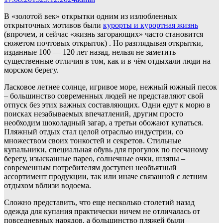
В «золотой век» открытки одним из излюбленных
открыточных мотивов были
курорты и курортная жизнь
(впрочем, и сейчас «жизнь загорающих» часто становится
сюжетом почтовых открыток) . Но разглядывая открытки,
изданные 100 — 120 лет назад, нельзя не заметить
существенные отличия в том, как и в чём отдыхали люди на
морском берегу.
Ласковое летнее солнце, игривое море, нежный южный песок
– большинство современных людей не представляют свой
отпуск без этих важных составляющих. Одни едут к морю в
поисках незабываемых впечатлений, другим просто
необходим шоколадный загар, а третьи обожают купаться.
Пляжный отдых стал целой отраслью индустрии, со
множеством своих тонкостей и секретов. Стильные
купальники, специальная обувь для прогулок по песчаному
берегу, изысканные парео, солнечные очки, шляпы –
современным потребителям доступен необъятный
ассортимент продукции, так или иначе связанной с летним
отдыхом вблизи водоема.
Сложно представить, что еще несколько столетий назад
одежда для купания практически ничем не отличалась от
повседневных нарядов, а большинство пляжей были