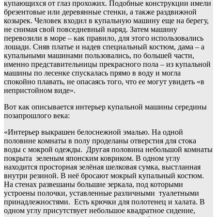
купающихся от глаз прохожих. Подобные конструкции имели
брезентовые или деревянные стенки, а также раздвижной
козырек. Человек входил в купальную машину еще на берегу,
не снимая свой повседневный наряд. Затем машину
перевозили в море – как правило, для этого использовались
лошади. Сняв платье и надев специальный костюм, дама – а
купальными машинами пользовались, по большей части,
именно представительницы прекрасного пола – из купальной
машины по лесенке спускалась прямо в воду и могла
спокойно плавать, не опасаясь того, что ее могут увидеть «в
непристойном виде».
Вот как описывается интерьер купальной машины середины
позапрошлого века:
«Интерьер выкрашен белоснежной эмалью. На одной
половине комнаты в полу проделаны отверстия для стока
воды с мокрой одежды. Другая половина небольшой комнаты
покрыта зеленым японским ковриком. В одном углу
находится просторная зелёная шелковая сумка, выстланная
внутри резиной. В неё бросают мокрый купальный костюм.
На стенах развешаны большие зеркала, под которыми
устроены полочки, уставленные различными туалетными
принадлежностями. Есть крючки для полотенец и халата. В
одном углу присутствует небольшое квадратное сидение,