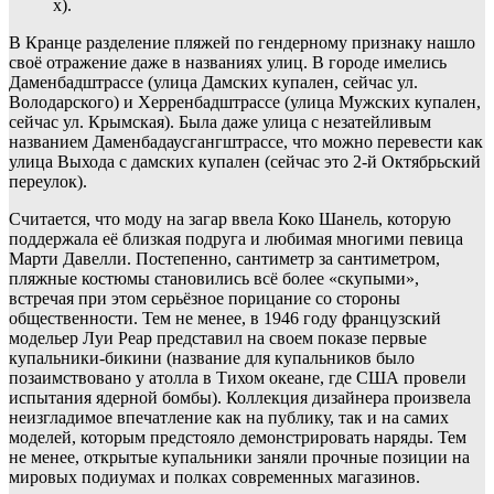
х).
В Кранце разделение пляжей по гендерному признаку нашло
своё отражение даже в названиях улиц. В городе имелись
Даменбадштрассе (улица Дамских купален, сейчас ул.
Володарского) и Херренбадштрассе (улица Мужских купален,
сейчас ул. Крымская). Была даже улица с незатейливым
названием Даменбадаусгангштрассе, что можно перевести как
улица Выхода с дамских купален (сейчас это 2-й Октябрьский
переулок).
Считается, что моду на загар ввела Коко Шанель, которую
поддержала её близкая подруга и любимая многими певица
Марти Давелли. Постепенно, сантиметр за сантиметром,
пляжные костюмы становились всё более «скупыми»,
встречая при этом серьёзное порицание со стороны
общественности. Тем не менее, в 1946 году французский
модельер Луи Реар представил на своем показе первые
купальники-бикини (название для купальников было
позаимствовано у атолла в Тихом океане, где США провели
испытания ядерной бомбы). Коллекция дизайнера произвела
неизгладимое впечатление как на публику, так и на самих
моделей, которым предстояло демонстрировать наряды. Тем
не менее, открытые купальники заняли прочные позиции на
мировых подиумах и полках современных магазинов.