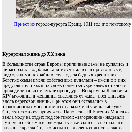
Привет из
города-курорта Кранц. 1911 год (по почтовому
Курортная жизнь до
XХ
века
В большинстве стран Европы приличные дамы не купались и
не загорали. Подобные занятия считались непристойными,
подходящими, в крайнем случае, для бедных крестьянок.
Богатые семьи имели собственные купальни – именно в них
представители высших слоев общества укрывались от зноя и
проводили гигиенические процедуры. Во времена Людовика
XIV мужчины и женщины спасались от жары, прогуливаясь
вдоль береговой линии. При этом они оставались в
традиционных многослойных нарядах и обуви на каблуке.
Спустя некоторое время жена Наполеона III Евгения Монтихо
ввела моду на отдых под зонтиком: «загорающие» надевали
чуть менее объемные одежды и усаживались в специальные
пляжные кресла. Те, кто испытывал очень сильное желание