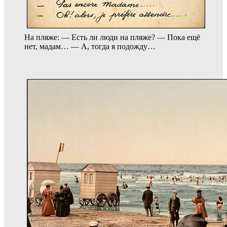
На пляже: — Есть ли люди на пляже? — Пока ещё
нет, мадам… — А, тогда я подожду…