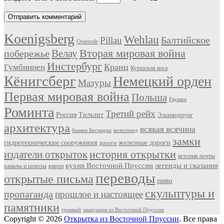
Koenigsberg
Wehlau
Балтийское
Pillau
Osterode
Вторая мировая война
Велау
побережье
Инстербург
Кранц
Гумбиннен
Куршская коса
Кёнигсберг
Немецкий орден
Мазуры
Первая мировая война
Польша
Раушен
Роминта
Третий рейх
Россия
Тильзит
Эльхнидерунг
архитектура
всякая всячина
башни Бисмарка
велосипед
замки
гидротехнические сооружения
железные дороги
дороги
история открытки
издатели открыток
история почты
кухня Восточной Пруссии
легенды и сказания
каналы и шлюзы
кирхи
переводы
открытые письма
пиво
скульптуры и
пропаганда
прошлое и настоящее
памятники
трамвай
эвакуация из Восточной Пруссии
Copyright © 2026
Открытка из Восточной Пруссии
. Все права