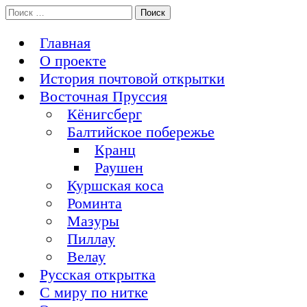
Перейти
Поиск:
История Восточной Пруссии в почтовых открытках и не
к
Открытка из Восточной Пруссии
только
содержимому
Главная
О проекте
История почтовой открытки
Восточная Пруссия
Кёнигсберг
Балтийское побережье
Кранц
Раушен
Куршская коса
Роминта
Мазуры
Пиллау
Велау
Русская открытка
С миру по нитке