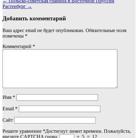
Навигация
←
Польско-советская граница в Восточной Пруссии
Растенбург
→
по
записям
Добавить комментарий
Ваш адрес email не будет опубликован.
Обязательные поля
помечены
*
Комментарий
*
Имя
*
Email
*
Сайт
Решите уравнение
*
Достигнут лимит времени. Пожалуйста,
введите CAPTCHA снова.
+
5
=
12