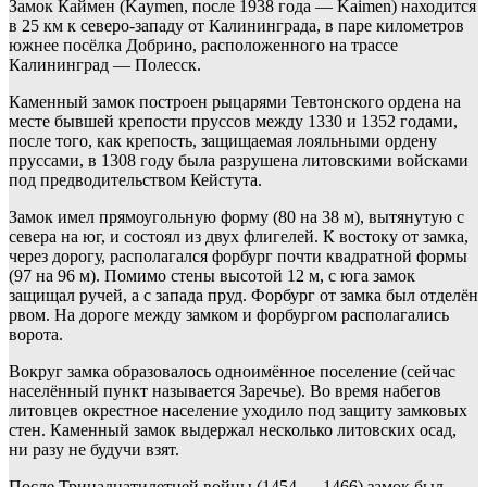
Замок Каймен (Kaymen, после 1938 года — Kaimen) находится
в 25 км к северо-западу от Калининграда, в паре километров
южнее посёлка Добрино, расположенного на трассе
Калининград — Полесск.
Каменный замок построен рыцарями Тевтонского ордена на
месте бывшей крепости пруссов между 1330 и 1352 годами,
после того, как крепость, защищаемая лояльными ордену
пруссами, в 1308 году была разрушена литовскими войсками
под предводительством Кейстута.
Замок имел прямоугольную форму (80 на 38 м), вытянутую с
севера на юг, и состоял из двух флигелей. К востоку от замка,
через дорогу, располагался форбург почти квадратной формы
(97 на 96 м). Помимо стены высотой 12 м, с юга замок
защищал ручей, а с запада пруд. Форбург от замка был отделён
рвом. На дороге между замком и форбургом располагались
ворота.
Вокруг замка образовалось одноимённое поселение (сейчас
населённый пункт называется Заречье). Во время набегов
литовцев окрестное население уходило под защиту замковых
стен. Каменный замок выдержал несколько литовских осад,
ни разу не будучи взят.
После Тринадцатилетней войны (1454 — 1466) замок был