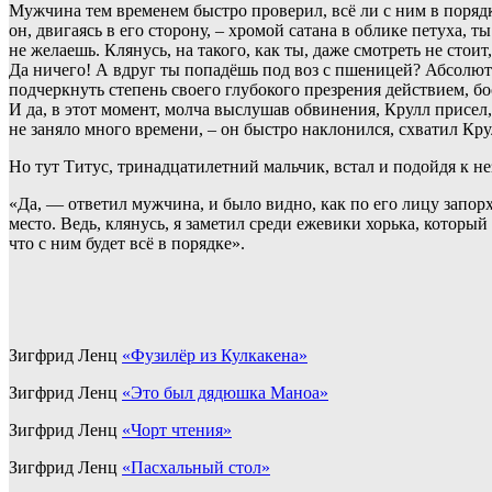
Мужчина тем временем быстро проверил, всё ли с ним в порядке
он, двигаясь в его сторону, – хромой сатана в облике петуха, 
не желаешь. Клянусь, на такого, как ты, даже смотреть не стои
Да ничего! А вдруг ты попадёшь под воз с пшеницей? Абсолютн
подчеркнуть степень своего глубокого презрения действием, бо
И да, в этот момент, молча выслушав обвинения, Крулл присел, 
не заняло много времени, – он быстро наклонился, схватил Кру
Но тут Титус, тринадцатилетний мальчик, встал и подойдя к не
«Да, — ответил мужчина, и было видно, как по его лицу запорх
место. Ведь, клянусь, я заметил среди ежевики хорька, которы
что с ним будет всё в порядке».
Зигфрид Ленц
«Фузилёр из Кулкакена»
Зигфрид Ленц
«Это был дядюшка Маноа»
Зигфрид Ленц
«Чорт чтения»
Зигфрид Ленц
«Пасхальный стол»