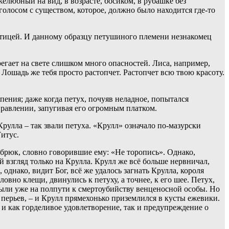
елюбный на вид, в возрасте, босиком, в рубашке без
олосом с существом, которое, должно было находится где-то
 птицей. И данному образцу петушиного племени незнакомец
ерегает на свете слишком много опасностей. Лиса, например,
 Лошадь же тебя просто растопчет. Растопчет всю твою красоту.
рпения; даже когда петух, почуяв неладное, попытался
правлении, запугивая его огромным платком.
рулла – так звали петуха. «Крулл» означало по-мазурски
Титус.
 брюк, словно говорившие ему: «Не торопись». Однако,
 взгляд только на Крулла. Крулл же всё больше нервничал,
днако, видит Бог, всё же удалось загнать Крулла, короля
вно клещи, двинулись к петуху, а точнее, к его шее. Петух,
 были уже на полпути к смертоубийству венценосной особы. Но
перьев, – и Крулл прямехонько приземлился в кусты ежевики.
о и как горделивое удовлетворение, так и предупреждение о