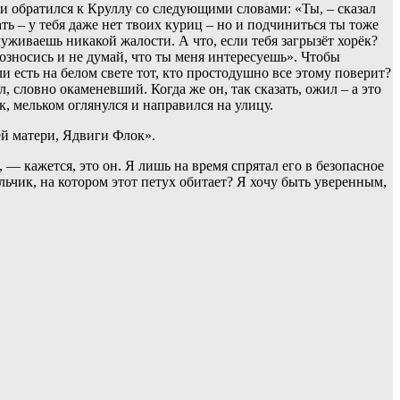
 и обратился к Круллу со следующими словами: «Ты, – сказал
ать – у тебя даже нет твоих куриц – но и подчиниться ты тоже
служиваешь никакой жалости. А что, если тебя загрызёт хорёк?
озносись и не думай, что ты меня интересуешь». Чтобы
 есть на белом свете тот, кто простодушно все этому поверит?
л, словно окаменевший. Когда же он, так сказать, ожил – а это
к, мельком оглянулся и направился на улицу.
ей матери, Ядвиги Флок».
 — кажется, это он. Я лишь на время спрятал его в безопасное
льчик, на котором этот петух обитает? Я хочу быть уверенным,