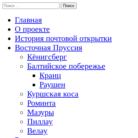
Перейти
Поиск:
История Восточной Пруссии в почтовых открытках и не тольк
к
Открытка из Восточной Пруссии
содержимому
Главная
О проекте
История почтовой открытки
Восточная Пруссия
Кёнигсберг
Балтийское побережье
Кранц
Раушен
Куршская коса
Роминта
Мазуры
Пиллау
Велау