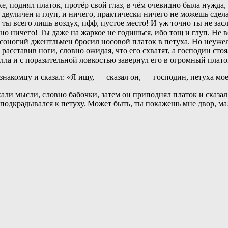
, поднял платок, протёр свой глаз, в чём очевидно была нужда,
ты двуличен и глуп, и ничего, практически ничего не можешь сдел
т, ты всего лишь воздух, пфф, пустое место! И уж точно ты не за
о ничего! Ты даже на жаркое не годишься, ибо тощ и глуп. Не в
соногий джентльмен бросил носовой платок в петуха. Но неужели
расставив ноги, словно ожидая, что его схватят, а господин стоя
лла и с поразительной ловкостью завернул его в огромный плато
знакомцу и сказал: «Я ищу, — сказал он, — господин, петуха мо
али мысли, словно бабочки, затем он приподнял платок и сказал,
й подкрадывался к петуху. Может быть, ты покажешь мне двор, ма