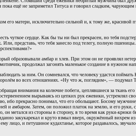
 Сулейкене. Стоявший среди ежевики небритый мужчина был друж
н пока ещё не заприметил Титуса и говорил сладким, чарующим г
хом его матери, исключительно сильной и, к тому же, красивой
го есть чуткое сердце. Как бы ты ни был прекрасен, но тебя подст
. Или, представь, что тебя занесло под телегу, полную пшеницы.
перспективами?»
оторый образовывали амбар и хлев. При этом он не проявлял нете
 мотивчик, продолжал загонять маленькое создание в нужном на
блюдать за ним. Он сомневался, что человеку удастся поймать К
 королём во всех отношениях. «Ну что ж, поглядим», — подумал 
обращая внимания на колючие побеги, цеплявшиеся за ткань его
остервенением вырываясь из цепких рук ежевики, устремлял свой
, ибо прекрасно понимал, что его обольщают. Босому мужчине, о
и амбаром. Затем, он положил платок на землю, и его руки, сло
ю, он метался из стороны в сторону, в то время как руки-крюки
данно закукарекал и круто взмыл вверх, окружённый вихрем из 
 ему лицо, и петушиное кудахтанье, которое раздавалось, звучал