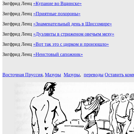
Зигфрид Ленц
«Купание во Вщинске»
Зигфрид Ленц
«Приятные похороны»
Зигфрид Ленц
«Знаменательный день в Шиссомире»
Зигфрид Ленц
«Дуэлянты в стриженом овечьем меху»
Зигфрид Ленц
«Вот так это с цирком и произошло»
Зигфрид Ленц
«Неистовый сапожник»
Восточная Пруссия
,
Мазуры
Мазуры
,
переводы
Оставить ком