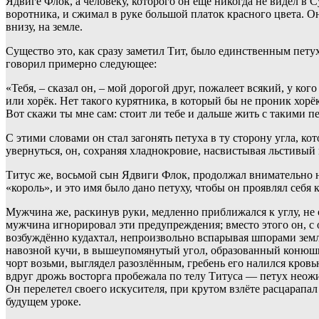
Ядвиге Флок, а человеку, которого он ещё никогда не видел в
воротника, и сжимал в руке большой платок красного цвета. О
внизу, на земле.
Существо это, как сразу заметил Тит, было единственным пету
говорил примерно следующее:
«Тебя, – сказал он, – мой дорогой друг, пожалеет всякий, у ко
или хорёк. Нет такого курятника, в который бы не проник хорёк
Вот скажи ты мне сам: стоит ли тебе и дальше жить с такими 
С этими словами он стал загонять петуха в ту сторону угла, к
увернуться, он, сохраняя хладнокровие, насвистывая льстивый
Титус же, восьмой сын Ядвиги Флок, продолжал внимательно на
«король», и это имя было дано петуху, чтобы он проявлял себя
Мужчина же, раскинув руки, медленно приближался к углу, не 
мужчина игнорировал эти предупреждения; вместо этого он, с 
возбуждённо кудахтал, непроизвольно вспарывая шпорами землю
навозной кучи, в вышеупомянутый угол, образованный конюшней 
чорт возьми, выглядел разозлённым, гребень его налился кровь
вдруг дрожь восторга пробежала по телу Титуса — петух неожи
Он перелетел своего искусителя, при крутом взлёте расцарапал
будущем уроке.