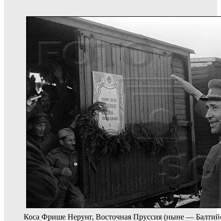
Коса Фрише Нерунг, Восточная Пруссия (ныне — Балтийс