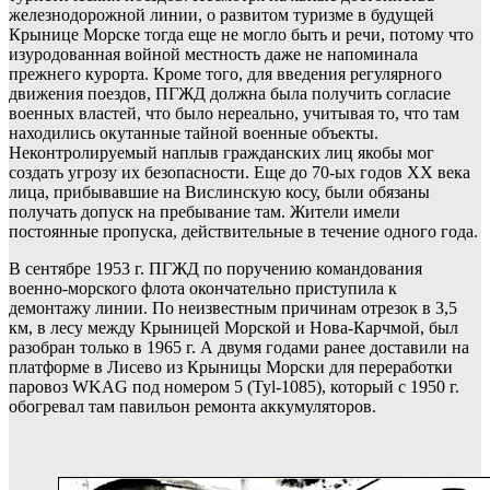
железнодорожной линии, о развитом туризме в будущей
Крынице Морске тогда еще не могло быть и речи, потому что
изуродованная войной местность даже не напоминала
прежнего курорта. Кроме того, для введения регулярного
движения поездов, ПГЖД должна была получить согласие
военных властей, что было нереально, учитывая то, что там
находились окутанные тайной военные объекты.
Неконтролируемый наплыв гражданских лиц якобы мог
создать угрозу их безопасности. Еще до 70-ых годов XX века
лица, прибывавшие на Вислинскую косу, были обязаны
получать допуск на пребывание там. Жители имели
постоянные пропуска, действительные в течение одного года.
В сентябре 1953 г. ПГЖД по поручению командования
военно-морского флота окончательно приступила к
демонтажу линии. По неизвестным причинам отрезок в 3,5
км, в лесу между Крыницей Морской и Нова-Карчмой, был
разобран только в 1965 г. А двумя годами ранее доставили на
платформе в Лисево из Крыницы Морски для переработки
паровоз WKAG под номером 5 (Tyl-1085), который с 1950 г.
обогревал там павильон ремонта аккумуляторов.