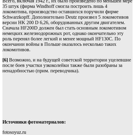
Всего, включая 1942 г., их было произведено по меньшей мере
35 штук (фирма Windhoff смогла построить лишь 4
локомотива, производство оставшихся поручили фирме
Schwarzkopff. Дополнительно Deutz произвел 5 локомотивов
версии HK 200 D 6,26, оборудованных другим двигателем.
Сначала HF200D должен был стать основным локомотивом
немецких железнодорожных рот, однако окончательно эту
роль перенял более легкий и менее мощный HF130C. По
окончании войны в Польше оказалось несколько таких
локомотивов.
[6]
Возможно, и на будущей советской территории уцелевшие
после боев участки узкоколейки также были разобраны за
ненадобностью (прим. переводчика).
Источники фотоматериалов:
fotosoyuz.ru