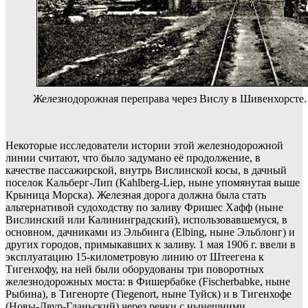
Железнодорожная переправа через Вислу в Шивенхорсте.
Некоторые исследователи истории этой железнодорожной
линии считают, что было задумано её продолжение, в
качестве пассажирской, внутрь Вислинской косы, в дачный
поселок Кальберг-Лип (Kahlberg-Liep, ныне упомянутая выше
Крыница Морска). Железная дорога должна была стать
альтернативой судоходству по заливу Фришес Хафф (ныне
Вислинский или Калининградский), использовавшемуся, в
основном, дачниками из Эльбинга (Elbing, ныне Эльблонг) и
других городов, примыкавших к заливу. 1 мая 1906 г. ввели в
эксплуатацию 15-километровую линию от Штеегена к
Тигенхофу, на ней были оборудованы три поворотных
железнодорожных моста: в Фишербабке (Fischerbabke, ныне
Рыбина), в Тигенорте (Tiegenort, ныне Туйск) и в Тигенхофе
(Новы-Двур-Гданьский) через речки с нынешними