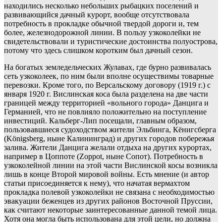
находились несколько небольших рыбацких поселений и
развивающийся дачный курорт, вообще отсутствовала
потребность в прокладке обычной твердой дороги и, тем
более, железнодорожной линии. В пользу узкоколейки не
свидетельствовали и туристические достоинства полуострова,
потому что здесь слишком коротким был дачный сезон.
На богатых земледельческих Жулавах, где бурно развивалась
сеть узкоколеек, по ним были вполне осуществимы товарные
перевозки. Кроме того, по Версальскому договору (1919 г.) с
января 1920 г. Вислинская коса была разделена на две части
границей между территорией «вольного города» Данцига и
Германией, что не повлияло положительно на поступление
инвестиций. Кальберг-Лип посещали, главным образом,
пользовавшиеся судоходством жители Эльбинга, Кёнигсберга
(Königsberg, ныне Калининград) и других городов побережья
залива. Жители Данцига желали отдыха на других курортах,
например в Цоппоте (Zoppot, ныне Сопот). Потребность в
узкоколейной линии на этой части Вислинской косы возникла
лишь в конце Второй мировой войны. Есть мнение (и автор
статьи присоединяется к нему), что начатая вермахтом
прокладка полевой узкоколейки не связана с необходимостью
эвакуации беженцев из других районов Восточной Пруссии,
как считают некоторые заинтересованные данной темой лица.
Хотя она могла быть использована для этой цели, но должна