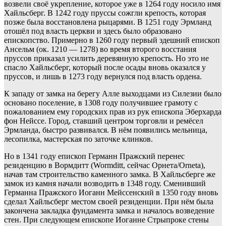
возвели своё укрепление, которое уже в 1264 году носило имя
Хайльсберг. В 1242 году пруссы сожгли крепость, которая
позже была восстановлена рыцарями. В 1251 году Эрмланд
отошёл под власть церкви и здесь было образовано
епископство. Примерно в 1260 году первый здешний епископ
Ансельм (ок. 1210 — 1278) во время второго восстания
пруссов приказал усилить деревянную крепость. Но это не
спасло Хайльсберг, который после осады вновь оказался у
пруссов, и лишь в 1273 году вернулся под власть ордена.
К западу от замка на берегу Алле выходцами из Силезии было
основано поселение, в 1308 году получившее грамоту с
пожалованием ему городских прав из рук епископа Эберхарда
фон Нейссе. Город, ставший центром торговли и ремёсел
Эрмланда, быстро развивался. В нём появились мельница,
лесопилка, мастерская по заточке клинков.
Но в 1341 году епископ Германн Пражский перенес
резиденцию в Вормдитт (Wormditt, сейчас Орнета/Orneta),
начав там строительство каменного замка. В Хайльсберге же
замок из камня начали возводить в 1348 году. Сменивший
Германна Пражского Иоганн Мейссенский в 1350 году вновь
сделал Хайльсберг местом своей резиденции. При нём была
закончена закладка фундамента замка и началось возведение
стен. При следующем епископе Иоганне Стрыпроке стены