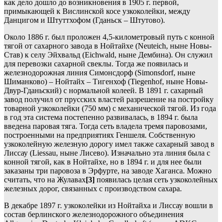
как дело дошло до возникновения в 1905 г. первой,
примыкающей к Вислинской косе узкоколейки, между
Данцигом и Штуттхофом (Гданьск – Штутово).
Около 1886 г. был проложен 4,5-километровый путь с конной
тягой от сахарного завода в Нойтайхе (Neuteich, ныне Новы-
Став) к селу Эйхвальд (Eichwald, ныне Дембина). Он служил
для перевозки сахарной свеклы. Тогда же появилась и
железнодорожная линия Симонсдорф (Simonsdorf, ныне
Шиманково) – Нойтайх – Тигенхоф (Tiegenhof, ныне Новы-
Двур-Гданьский) с нормальной колеей. В 1891 г. сахарный
завод получил от прусских властей разрешение на постройку
товарной узкоколейки (750 мм) с механической тягой. Из года
в год эта система постепенно развивалась, в 1894 г. была
введена паровая тяга. Тогда сеть владела тремя паровозами,
построенными на предприятиях Геншеля. Собственную
узкоколейную железную дорогу имел также сахарный завод в
Лиссау (Liessau, ныне Лисево). Изначально эта линия была с
конной тягой, как в Нойтайхе, но в 1894 г. и для нее были
заказаны три паровоза в Эрфурте, на заводе Хаганса. Можно
считать, что на Жулавах
[3]
появилась целая сеть узкоколейных
железных дорог, связанных с производством сахара.
В декабре 1897 г. узкоколейки из Нойтайха и Лиссау вошли в
состав берлинского железнодорожного объединения