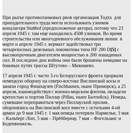
При рытье противотанковых рвов организация Тодта для
принудительного труда могла использовать узников
концлагеря Stutthof (предположение автора), потому что 23
апреля 1945 г. там еще находились 4508 узников. Во время
строительства или многодневного обслуживания линии в
марте и апреле 1945 г. вермахт задействовал три
четырехосных дизельных локомотива типа HF 200 D
[5]
с
высокопрочным двигателем мощностью в 200 лошадиных
сил. В последние дни войны они были брошены немцами на
боковых путях трассы Штутово – Микошево.
17 апреля 1945 г. части 3-го Белорусского фронта прорвали
немецкую оборону на северо-востоке Вислинской косы и
заняли город Фишхаузен (Fischhausen, ныне Приморск), а 25
апреля, взаимодействуя с военно-морским флотом, овладели
крепостью и портом Пиллау (Pillau, ныне Балтийск). Немцы,
сумевшие переправиться через Пиллауский пролив,
оборонялись на Вислинской косе вместе с остатками 4-ой
армии до 9 мая 1945 г. 1 мая немцы потеряли Нармельн, 3 мая
– Кальберг-Лип, 5 мая – Прёббернау, 7 мая – Фогельзанг и
Боденвинкель.