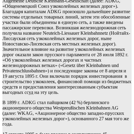
Allgemeine Deutsche Kleinbahn-Gesellschaft (далее: ADKG,
«Общенемецкий Союз узкоколейных железных дорог»).
Благодаря капиталам ADKG произошло дальнейшее развитие
системы отдельных товарных линий, затем эти обособленные
участки были объединены в единую сеть, а также введены
пассажирские перевозки. Возникшая железнодорожная сеть
получила название Neuteich-Liessauer Kleinbahnnetz (Нойтайх-
Лиссауская сеть узкоколейных железных дорог, ныне
Новоставско-Лисевская сеть местных железных дорог).
Значительное влияние на развитие узкоколейных железных
дорог оказали закон прусского парламента от 28 июля 1892 г.
«Об узкоколейных железных дорогах и частных
железнодорожных ветках» («Gesetz über Kleinbahnen und
Privatenschlussbahnen») и последующие законы от 8 апреля и
19 августа 1895 г. Они включали порядок инвестирования в
строительство узкоколеек, финансовой помощи из бюджетных
средств и предоставления заинтересованным субъектам
выгодных ссуд на эту цель.
В 1899 г. ADKG стал пайщиком (42 %) берлинского
акционерного общества Westpreußischen Kleinbahnen AG
(далее: WKAG, «Акционерное общество западно-прусских
узкоколейных железных дорог»), основанного 27 мая того же
года.