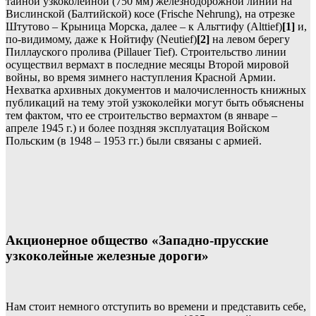
тайной узкоколейной (750 мм) железнодорожной линии на
Вислинской (Балтийской) косе (Frische Nehrung), на отрезке
Штутово – Крыница Морска, далее – к Альттифу (Alttief)
[1]
и,
по-видимому, даже к Нойтифу (Neutief)
[2]
на левом берегу
Пиллауского пролива (Pillauer Tief). Строительство линии
осуществил вермахт в последние месяцы Второй мировой
войны, во время зимнего наступления Красной Армии.
Нехватка архивных документов и малочисленность книжных
публикаций на тему этой узкоколейки могут быть объяснены
тем фактом, что ее строительство вермахтом (в январе –
апреле 1945 г.) и более поздняя эксплуатация Войском
Польским (в 1948 – 1953 гг.) были связаны с армией.
Акционерное общество «Западно-прусские
узкоколейные железные дороги»
Нам стоит немного отступить во времени и представить себе,