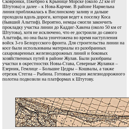
Сковронки, Пжебрно к Крынице Морске (около 22 км от
Штутова) и далее – к Нова-Карчме. В районе Нармельна
линия приближалась к Вислинскому заливу и дальше
проходила вдоль дороги, которая ведет к поселку Коса
(бывший Альттиф). Вероятно, немцы смогли закончить
прокладку участка линии до Каддиг-Хакена (около 50 км от
Штутова), хотя не исключено, что ее достроили до самого
Альттифа, но она была уничтожена во время наступления
войск 3-го Белорусского фронта. Для строительства линии на
косе были использованы материалы из разобранных
сахароваренных железнодорожных линий и боковых
хозяйственных путей в районе Жулав. Были разобраны
участки в окрестностях Новы-Става, Северные Жулавки –
Езерник, Гемлице – Большие Цедры – Кошвалы, а также
отрезок Стегна – Рыбина. Готовые секции железнодорожного
полотна подвозили на платформах к Штутову.