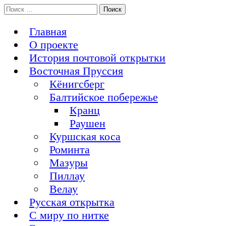
Перейти
Поиск:
История Восточной Пруссии в почтовых открытках и не
к
Открытка из Восточной Пруссии
только
содержимому
Главная
О проекте
История почтовой открытки
Восточная Пруссия
Кёнигсберг
Балтийское побережье
Кранц
Раушен
Куршская коса
Роминта
Мазуры
Пиллау
Велау
Русская открытка
С миру по нитке