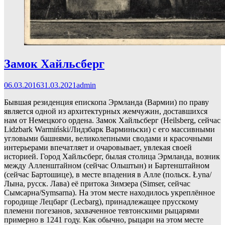
Замок Хайльсберг
06.03.2016
31.03.2021
admin
Бывшая резиденция епископа Эрмланда (Вармии) по праву
является одной из архитектурных жемчужин, доставшихся
нам от Немецкого ордена. Замок Хайльсберг (Heilsberg, сейчас
Lidzbark Warmiński/Лидзбарк Варминьски) с его массивными
угловыми башнями, великолепными сводами и красочными
интерьерами впечатляет и очаровывает, увлекая своей
историей. Город Хайльсберг, былая столица Эрмланда, возник
между Алленштайном (сейчас Ольштын) и Бартенштайном
(сейчас Бартошице), в месте впадения в Алле (польск.
Łyna/
Лына, русск. Лава) её притока Зимзера (Simser, сейчас
Сымсарна/Symsarna). На этом месте находилось укреплённое
городище Лецбарг (Lecbarg), принадлежащее прусскому
племени погезанов, захваченное тевтонскими рыцарями
примерно в 1241 году. Как обычно, рыцари на этом месте