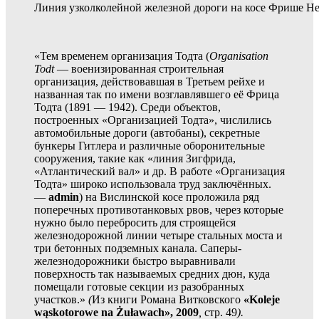
Линия узколколейной железной дороги на косе Фрише Не
«Тем временем организация Тодта (
Organisation
Todt
— военизированная строительная
организация, действовавшая в Третьем рейхе и
названная так по имени возглавлявшего её Фрица
Тодта (1891 — 1942). Среди объектов,
построенных «Организацией Тодта», числились
автомобильные дороги (автобаны), секретные
бункеры Гитлера и различные оборонительные
сооружения, такие как «линия Зигфрида,
«Атлантический вал» и др. В работе «Организация
Тодта» широко использовала труд заключённых.
—
admin
)
на Вислинской косе проложила ряд
поперечных противотанковых рвов, через которые
нужно было перебросить для строящейся
железнодорожной линии четыре стальных моста и
три бетонных подземных канала. Саперы-
железнодорожники быстро выравнивали
поверхность так называемых средних дюн, куда
помещали готовые секции из разобранных
участков.»
(
Из книги Романа Витковского
«
Koleje
wąskotorowe na Żuławach», 2009
,
стр. 49
).