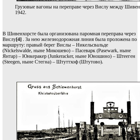
Грузовые вагоны на переправе через Вислу между Шивен
1942.
В Шивенхорсте была организована паромная переправа через
Вислу
[4]
. За нею железнодорожная линия была проложена по
маршруту: правый берег Вислы – Никельсвальде
(Nickelswalde, ныне Микошево) – Пасеварк (Pasewark, ныне
Янтар) – Юнкеракер (Junkeracker, ныне Юношино) – Штееген
(Steegen, ныне Стегна) – Штуттхоф (Штутово).