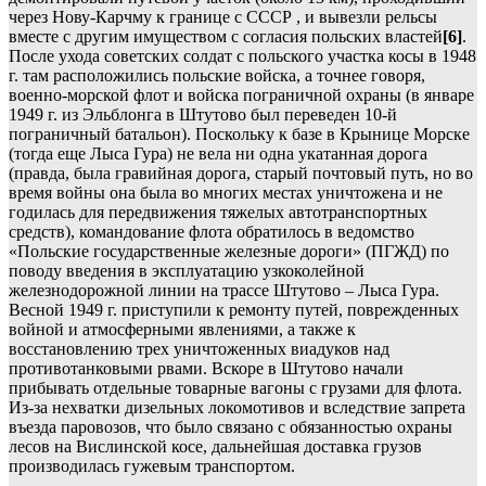
через Нову-Карчму к границе с СССР , и вывезли рельсы
вместе с другим имуществом с согласия польских властей
[6]
.
После ухода советских солдат с польского участка косы в 1948
г. там расположились польские войска, а точнее говоря,
военно-морской флот и войска пограничной охраны (в январе
1949 г. из Эльблонга в Штутово был переведен 10-й
пограничный батальон). Поскольку к базе в Крынице Морске
(тогда еще Лыса Гура) не вела ни одна укатанная дорога
(правда, была гравийная дорога, старый почтовый путь, но во
время войны она была во многих местах уничтожена и не
годилась для передвижения тяжелых автотранспортных
средств), командование флота обратилось в ведомство
«Польские государственные железные дороги» (ПГЖД) по
поводу введения в эксплуатацию узкоколейной
железнодорожной линии на трассе Штутово – Лыса Гура.
Весной 1949 г. приступили к ремонту путей, поврежденных
войной и атмосферными явлениями, а также к
восстановлению трех уничтоженных виадуков над
противотанковыми рвами. Вскоре в Штутово начали
прибывать отдельные товарные вагоны с грузами для флота.
Из-за нехватки дизельных локомотивов и вследствие запрета
въезда паровозов, что было связано с обязанностью охраны
лесов на Вислинской косе, дальнейшая доставка грузов
производилась гужевым транспортом.