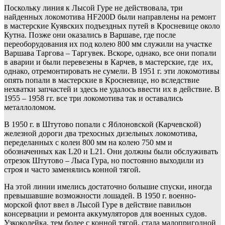
Поскольку линия к Лысой Гуре не действовала, три
найденных локомотива HF200D были направлены на ремонт
в мастерские Куявских подъездных путей в Кросневице около
Кутна. Позже они оказались в Варшаве, где после
переоборудования их под колею 800 мм служили на участке
Варшава Таргова – Таргувек. Вскоре, однако, все они попали
в аварии и были перевезены в Карчев, в мастерские, где их,
однако, отремонтировать не сумели. В 1951 г. эти локомотивы
опять попали в мастерские в Кросневице, но вследствие
нехватки запчастей и здесь не удалось ввести их в действие. В
1955 – 1958 гг. все три локомотива так и оставались
металлоломом.
В 1950 г. в Штутово попали с Яблоновской (Карчевской)
железной дороги два трехосных дизельных локомотива,
переделанных с колеи 800 мм на колею 750 мм и
обозначенных как L20 и L21. Они должны были обслуживать
отрезок Штутово – Лыса Гура, но постоянно выходили из
строя и часто заменялись конной тягой.
На этой линии имелись достаточно большие спуски, иногда
превышавшие возможности лошадей. В 1950 г. военно-
морской флот ввел в Лысой Гуре в действие павильон
консервации и ремонта аккумуляторов для военных судов.
Узкоколейка, тем более с конной тягой, стала малопригодной