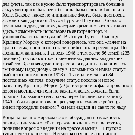
для флота, так как нужно было транспортировать большие
аккумуляторные батареи с баз и на базы флота в Гдыне и в
Хеле. Вскоре, также по инициативе флота, была построена
асфальтовая дорога от Лысой Гуры до Штутова. Это дало
военным подразделениям, которые временно располагались
здесь, возможность использовать автотранспорт, и
узкоколейка стала ненужной. В Лысую Гуру — Лысицу —
Крыницу Морску, о которой говорилось, что она «лежит на
краю света», постепенно стали прибывать переселенцы. По
архивным данным, к 1 апреля 1948 г. там осело 66 семей (235
человек) и осталось трое проверенных давних владельцев
хозяйств. Здешняя административная единица подчинялась
гминному Народному Совету в Толькмицко и имела статус
рыбацкого поселения (в 1958 г. Лысица, имевшая 684
постоянных жителя, получила статус поселка и новое
название, Крыница Морска). До постройки асфальтированной
дороги местные жители по важным делам должны были
плыть в Толькмицко на лодках через Вислинский залив (с
1949 г. были организованы регулярные судовые рейсы), а
зимой проходили пешком 7 км или ездили на санях по льду.
Когда на военно-морском флоте обсуждали возможность
ликвидации узкоколейки, гражданские власти, вероятно,
подняли вопрос о введении на трассе Лысица – Штутово
туристических поездов. Несмотря на явные достоинства