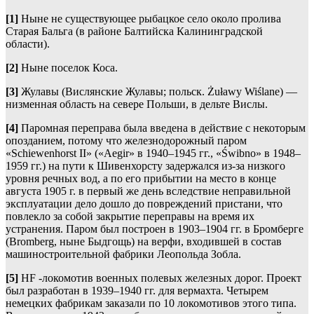
[1]
Ныне не существующее рыбацкое село около пролива
Старая Бальга (в районе Балтийска Калининградской
области).
[2]
Ныне поселок Коса.
[3]
Жулавы (Вислянские Жулавы; польск. Żuławy Wiślane) —
низменная область на севере Польши, в дельте Вислы.
[4]
Паромная переправа была введена в действие с некоторым
опозданием, потому что железнодорожный паром
«Schiewenhorst II» («Aegir» в 1940–1945 гг., «Świbno» в 1948–
1959 гг.) на пути к Шивенхорсту задержался из-за низкого
уровня речных вод, а по его прибытии на место в конце
августа 1905 г. в первый же день вследствие неправильной
эксплуатации дело дошло до повреждений пристани, что
повлекло за собой закрытие переправы на время их
устранения. Паром был построен в 1903–1904 гг. в Бромберге
(Bromberg, ныне Быдгощь) на верфи, входившей в состав
машиностроительной фабрики Леопольда Зобла.
[5]
HF -локомотив военных полевых железных дорог. Проект
был разработан в 1939–1940 гг. для вермахта. Четырем
немецких фабрикам заказали по 10 локомотивов этого типа.