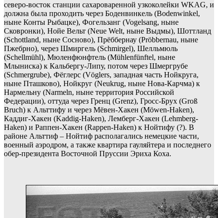
северо-восток станции сахароваренной узкоколейки WKAG, и
должна была проходить через Боденвинкель (Bodenwinkel,
ныне Конты Рыбацке), Фогельзанг (Vogelsang, ныне
Сковронки), Нойе Вельт (Neue Welt, ныне Выдмы), Шоттланд
(Schottland, ныне Сосново), Прёббернау (Pröbbernau, ныне
Пжебрно), через Шмиргель (Schmirgel), Шелльмюль
(Schellmühl), Мюленфюнфтель (Mühlenfünftel, ныне
Млыниска) к Кальбергу-Липу, потом через Шмергрубе
(Schmergrube), Фёглерс (Vöglers, западная часть Нойкруга,
ныне Пташково), Нойкруг (Neukrug, ныне Нова-Карчма) к
Нармельну (Narmeln, ныне территория Российской
Федерации), оттуда через Гренц (Grenz), Гросс-Брух (Groß
Bruch) к Альттифу и через Мёвен-Хакен (Möwen-Haken),
Каддиг-Хакен (Kaddig-Haken), Лемберг-Хакен (Lehmberg-
Haken) и Раппен-Хакен (Rappen-Haken) к Нойтифу (?). В
районе Альттиф – Нойтиф располагались немецкие части,
военный аэродром, а также квартира гауляйтера и последнего
обер-президента Восточной Пруссии Эриха Коха.