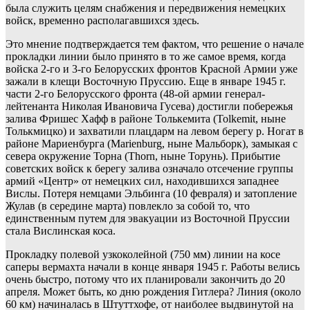
была служить целям снабжения и передвижения немецких
войск, временно располагавшихся здесь.
Это мнение подтверждается тем фактом, что решение о начале
прокладки линии было принято в то же самое время, когда
войска 2-го и 3-го Белорусских фронтов Красной Армии уже
зажали в клещи Восточную Пруссию. Еще в январе 1945 г.
части 2-го Белорусского фронта (48-ой армии генерал-
лейтенанта Николая Ивановича Гусева) достигли побережья
залива Фришес Хафф в районе Толькемита (Tolkemit, ныне
Толькмицко) и захватили плацдарм на левом берегу р. Ногат в
районе Мариенбурга (Marienburg, ныне Мальборк), замыкая с
севера окружение Торна (Thorn, ныне Торунь). Прибытие
советских войск к берегу залива означало отсечение группы
армий «Центр» от немецких сил, находившихся западнее
Вислы. Потеря немцами Эльбинга (10 февраля) и затопление
Жулав (в середине марта) повлекло за собой то, что
единственным путем для эвакуации из Восточной Пруссии
стала Вислинская коса.
Прокладку полевой узкоколейной (750 мм) линии на косе
саперы вермахта начали в конце января 1945 г. Работы велись
очень быстро, потому что их планировали закончить до 20
апреля. Может быть, ко дню рождения Гитлера? Линия (около
60 км) начиналась в Штуттхофе, от наиболее выдвинутой на