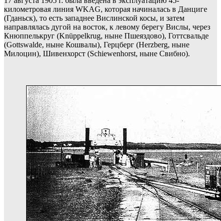
17 августа 1905 г. была введена в эксплуатацию 45-
километровая линия WKAG, которая начиналась в Данциге
(Гданьск), то есть западнее Вислинской косы, и затем
направлялась дугой на восток, к левому берегу Вислы, через
Кнюппелькруг (Knüppelkrug, ныне Пшеяздово), Готтсвальде
(Gottswalde, ныне Кошвалы), Герцберг (Herzberg, ныне
Милоцин), Шивенхорст (Schiewenhorst, ныне Свибно).