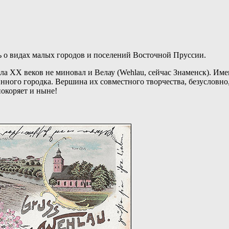
ь о видах малых городов и поселений Восточной Пруссии.
а XX веков не миновал и Велау (Wehlau, сейчас Знаменск). Им
ного городка. Вершина их совместного творчества, безусловно,
покоряет и ныне!