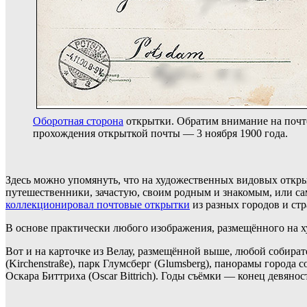
Оборотная сторона
открытки. Обратим внимание на почт
прохождения открыткой почты — 3 ноября 1900 года.
Здесь можно упомянуть, что на художественных видовых откры
путешественники, зачастую, своим родным и знакомым, или са
коллекционировал почтовые открытки
из разных городов и стр
В основе практически любого изображения, размещённого на ху
Вот и на карточке из Велау, размещённой выше, любой собират
(Kirchenstraße), парк Глумсберг (Glumsberg), панорамы город
Оскара Биттриха (Oscar Bittrich). Годы съёмки — конец девяно