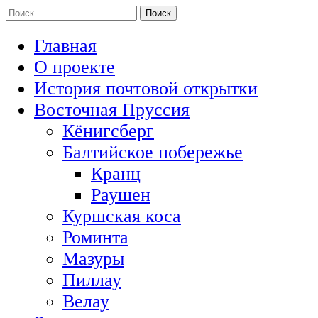
Перейти
Поиск:
История Восточной Пруссии в почтовых открытках и не тольк
к
Открытка из Восточной Пруссии
содержимому
Главная
О проекте
История почтовой открытки
Восточная Пруссия
Кёнигсберг
Балтийское побережье
Кранц
Раушен
Куршская коса
Роминта
Мазуры
Пиллау
Велау