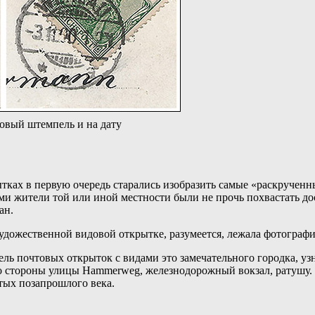
овый штемпель и на дату
тках в первую очередь старались изобразить самые «раскрученн
ми жители той или иной местности были не прочь похвастать до
ан.
дожественной видовой открытке, разумеется, лежала фотография
ель почтовых открыток с видами это замечательного городка, у
а со стороны улицы Hammerweg, железнодорожный вокзал, ратушу. 
стых позапрошлого века.