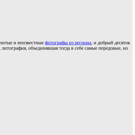
енитые и неизвестные
фотографы из региона
, и добрый десяток
 литография, объединявшая тогда в себе самые передовые, но