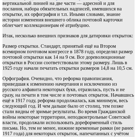
вертикальной линией на две части — адресной и для
послания, набора обязательных надписей, имевшихся на
открытке, их орфография и т.п. Иными словами, знание
истории изменения внешнего облика почтовой карточки
облегчает коллекционерам её атрибуцию.
Итак, несколько внешних признаков для датировки открыток:
Размер открытки. Стандарт, принятый ещё на Втором
всемирном почтовом конгрессе в 1878 году, определял размер
почтовой открытки как 14 на 9 см. Все дореволюционные
открытки в России соответствовали этому размеру. Лишь в
1925 году начали печатать открытки размеров 14,8 на 10,5 см.
Орфография. Очевидно, что реформа правописания,
приведшая к изменению начертания и исключению из
русского алфавита некоторых букв, отразилась, пусть и не
сразу, на печати в том числе и почтовых открыток. Начавшись
ещё в 1917 году, реформа продолжалась, как минимум, весь
следующий год. И чем дальше было от столиц, тем позже
стали видны её зримые результаты. Во время Гражданской
войны некоторые территории, неподконтрольные Советской
власти, продолжали использовать дореформенный стиль
письма. Но, тем не менее, нижние временные рамки (не ранее
1917 года) для некоторых открыток, напечатанных с учётом