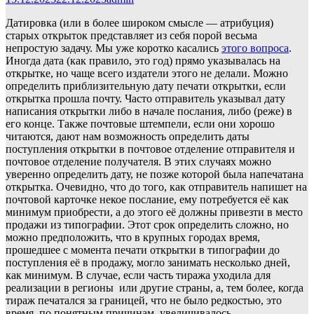
Датировка (или в более широком смысле — атрибуция)
старых открыток представляет из себя порой весьма
непростую задачу. Мы уже коротко касались
этого вопроса
.
Иногда дата (как правило, это год) прямо указывалась на
открытке, но чаще всего издатели этого не делали. Можно
определить приблизительную дату печати открытки, если
открытка прошла почту. Часто отправитель указывал дату
написания открытки либо в начале послания, либо (реже) в
его конце. Также почтовые штемпели, если они хорошо
читаются, дают нам возможность определить даты
поступления открытки в почтовое отделение отправителя и
почтовое отделение получателя. В этих случаях можно
уверенно определить дату, не позже которой была напечатана
открытка. Очевидно, что до того, как отправитель напишет на
почтовой карточке некое послание, ему потребуется её как
минимум приобрести, а до этого её должны привезти в место
продажи из типографии. Этот срок определить сложно, но
можно предположить, что в крупных городах время,
прошедшее с момента печати открытки в типографии до
поступления её в продажу, могло занимать несколько дней,
как минимум. В случае, если часть тиража уходила для
реализации в регионы или другие страны, а, тем более, когда
тираж печатался за границей, что не было редкостью, это
время, по понятным причинам, увеличивалось.