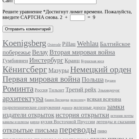
Сайт
Решите уравнение
*
Достигнут лимит времени. Пожалуйста,
введите CAPTCHA снова.
2
+
=
9
Koenigsberg
Wehlau
Балтийское
Pillau
Osterode
Вторая мировая война
Велау
побережье
Инстербург
Кранц
Гумбиннен
Куршская коса
Кёнигсберг
Немецкий орден
Мазуры
Первая мировая война
Польша
Раушен
Роминта
Третий рейх
Россия
Тильзит
Эльхнидерунг
архитектура
всякая всячина
башни Бисмарка
велосипед
замки
гидротехнические сооружения
железные дороги
дороги
история открытки
издатели открыток
история почты
кухня Восточной Пруссии
легенды и сказания
каналы и шлюзы
кирхи
переводы
открытые письма
пиво
скульптуры и