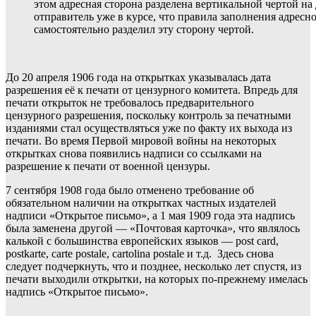
этом адресная сторона разделена вертикальной чертой на 
отправитель уже в курсе, что правила заполнения адресн
самостоятельно разделил эту сторону чертой.
До 20 апреля 1906 года на открытках указывалась дата
разрешения её к печати от цензурного комитета. Впредь для
печати открыток не требовалось предварительного
цензурного разрешения, поскольку контроль за печатными
изданиями стал осуществляться уже по факту их выхода из
печати. Во время Первой мировой войны на некоторых
открытках снова появились надписи со ссылками на
разрешение к печати от военной цензуры.
7 сентября 1908 года было отменено требование об
обязательном наличии на открытках частных издателей
надписи «Открытое письмо», а 1 мая 1909 года эта надпись
была заменена другой — «Почтовая карточка», что являлось
калькой с большинства европейских языков —
post card,
postkarte, carte postale, cartolina postale и т.д. Здесь снова
следует подчеркнуть, что и позднее, несколько лет спустя, из
печати выходили открытки, на которых по-прежнему имелась
надпись «Открытое письмо».