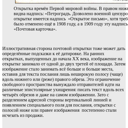
Открытка времён Первой мировой войны. В правом нижн
видна надпись: «Петроградъ. Дозволено военной цензурой
открытке имеется надпись «Открытое письмо», хотя треб
было отменено ещё в 1908 году, а в 1909 году эту надпи
«Почтовая карточка».
Иллюстративная сторона почтовой открытки тоже может дать
определённые подсказки к её датировке. На ранних
открытках, выпущенных до начала ХХ века, изображение на
открытке занимало от одной до двух третей её площади. Затем
изображение стало занимать всё больше и больше места,
оставив для текста послания лишь неширокую полосу (чаще)
вдоль нижнего или (реже) правого обреза. Это ограничение
свободного пространства вынуждало отправителей идти на
различные эпистолярные ухищрения: писать текст вдоль всех
четырёх обрезов и даже на самом изображении. Зато с
разделением адресной стороны вертикальной линией и
появлением специального поля для послания, открытки с
полосой ниже или правее изображения постепенно стали
исчезать из продажи.