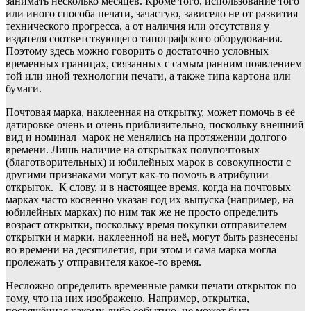
занимать несколько месяцев. Кроме того, использование того
или иного способа печати, зачастую, зависело не от развития
технического прогресса, а от наличия или отсутствия у
издателя соответствующего типографского оборудования.
Поэтому здесь можно говорить о достаточно условных
временных границах, связанных с самым ранним появлением
той или иной технологии печати, а также типа картона или
бумаги.
Почтовая марка, наклеенная на открытку, может помочь в её
датировке очень и очень приблизительно, поскольку внешний
вид и номинал марок не менялись на протяжении долгого
времени. Лишь наличие на открытках полупочтовых
(благотворительных) и юбилейных марок в совокупности с
другими признаками могут как-то помочь в атрибуции
открыток. К слову, и в настоящее время, когда на почтовых
марках часто косвенно указан год их выпуска (например, на
юбилейных марках) по ним так же не просто определить
возраст открытки, поскольку время покупки отправителем
открытки и марки, наклеенной на неё, могут быть разнесены
во времени на десятилетия, при этом и сама марка могла
пролежать у отправителя какое-то время.
Несложно определить временные рамки печати открыток по
тому, что на них изображено. Например, открытка,
посвящённая какому-либо событию, не может быть