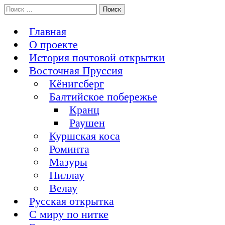
Перейти
Поиск:
История Восточной Пруссии в почтовых открытках и не
к
Открытка из Восточной Пруссии
только
содержимому
Главная
О проекте
История почтовой открытки
Восточная Пруссия
Кёнигсберг
Балтийское побережье
Кранц
Раушен
Куршская коса
Роминта
Мазуры
Пиллау
Велау
Русская открытка
С миру по нитке