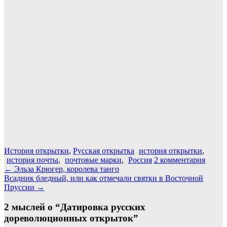
История открытки
,
Русская открытка
история открытки
,
история почты
,
почтовые марки
,
Россия
2 комментария
Навигация
←
Эльза Крюгер, королева танго
Всадник бледный, или как отмечали святки в Восточной
по
Пруссии
→
записям
2 мыслей о “
Датировка русских
дореволюционных открыток
”