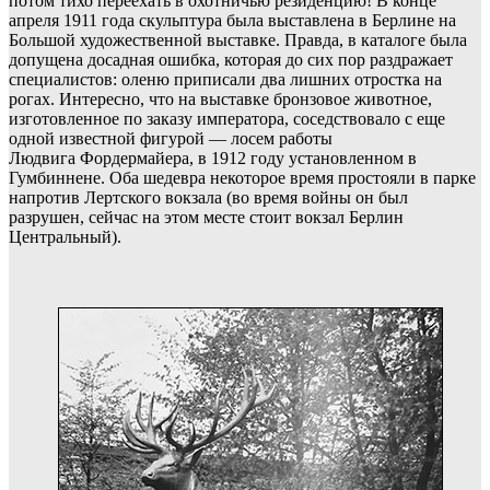
потом тихо переехать в охотничью резиденцию! В конце
апреля 1911 года скульптура была выставлена в Берлине на
Большой художественной выставке. Правда, в каталоге была
допущена досадная ошибка, которая до сих пор раздражает
специалистов: оленю приписали два лишних отростка на
рогах. Интересно, что на выставке бронзовое животное,
изготовленное по заказу императора, соседствовало с еще
одной известной фигурой — лосем работы
Людвига Фордермайера, в 1912 году установленном в
Гумбиннене. Оба шедевра некоторое время простояли в парке
напротив Лертского вокзала (во время войны он был
разрушен, сейчас на этом месте стоит вокзал Берлин
Центральный).