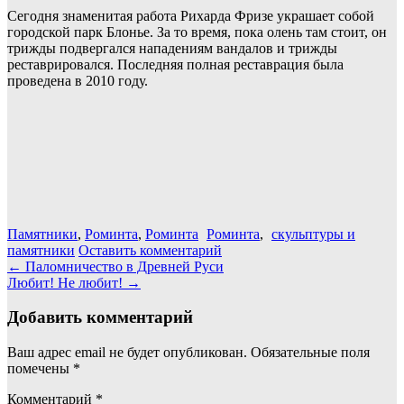
Сегодня знаменитая работа Рихарда Фризе украшает собой
городской парк Блонье. За то время, пока олень там стоит, он
трижды подвергался нападениям вандалов и трижды
реставрировался. Последняя полная реставрация была
проведена в 2010 году.
Памятники
,
Роминта
,
Роминта
Роминта
,
скульптуры и
памятники
Оставить комментарий
Навигация
←
Паломничество в Древней Руси
Любит! Не любит!
→
по
записям
Добавить комментарий
Ваш адрес email не будет опубликован.
Обязательные поля
помечены
*
Комментарий
*