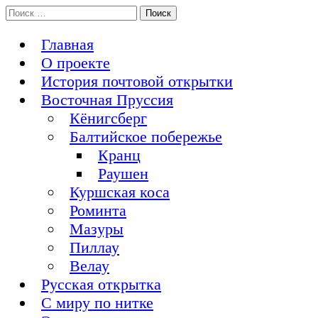
Перейти
Поиск:
История Восточной Пруссии в почтовых открытках и не
к
Открытка из Восточной Пруссии
только
содержимому
Главная
О проекте
История почтовой открытки
Восточная Пруссия
Кёнигсберг
Балтийское побережье
Кранц
Раушен
Куршская коса
Роминта
Мазуры
Пиллау
Велау
Русская открытка
С миру по нитке