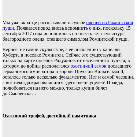
Мы уже вкратце рассказывали о судьбе
оленей из Роминтской
пуши
. Появился повод вновь вспомнить о них, поскольку 15
сентября 2017 года исполнилось сто шесть лет скульптуре
благородного оленя, ставшего символом Роминтской пущи.
Вернее, не самой скульптуре, а ее появлению у капеллы
Хуберта в поселке Роминтен. Сейчас это существующий
только на карте поселок Радужное: от населенного пункта, в
котором до войны располагался
охотничий замок
последнего
германского императора и короля Пруссии Вильгельма II,
осталось только несколько фундаментов. Нет и самой часовни,
а вот некогда красовавшийся здесь олень уцелел! Правда,
полюбоваться на него можно, только купив билет
до Смоленска…
Охотничий трофей, достойный памятника