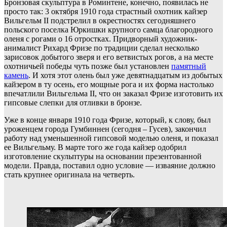
Бронзовая скульптура в Роминтене, конечно, появилась не
просто так: 3 октября 1910 года страстный охотник кайзер
Вильгельм II подстрелил в окрестностях сегодняшнего
польского поселка Юркишки крупного самца благородного
оленя с рогами о 16 отростках. Придворный художник-
анималист Рихард Фризе по традиции сделал несколько
зарисовок добытого зверя и его ветвистых рогов, а на месте
охотничьей победы чуть позже был установлен
памятный
камень
. И хотя этот олень был уже девятнадцатым из добытых
кайзером в ту осень, его мощные рога и их форма настолько
впечатлили Вильгельма II, что он заказал Фризе изготовить их
гипсовые слепки для отливки в бронзе.
Уже в конце января 1910 года Фризе, который, к слову, был
уроженцем города Гумбиннен (сегодня – Гусев), закончил
работу над уменьшенной гипсовой моделью оленя, и показал
ее Вильгельму. В марте того же года кайзер одобрил
изготовление скульптуры на основании презентованной
модели. Правда, поставил одно условие — изваяние должно
стать крупнее оригинала на четверть.