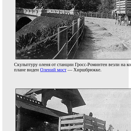
Скульптуру оленя от станции Гросс-Роминтен везли на к
плане виден
Олений мост
— Хиршбрюкке.