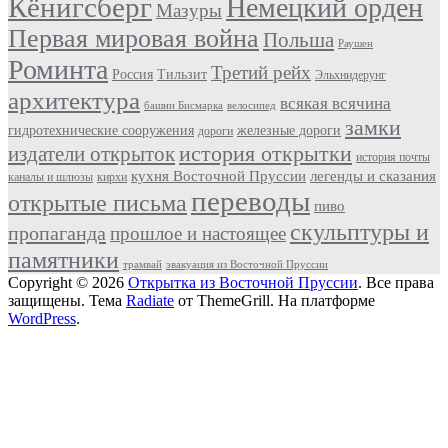
Кёнигсберг
Немецкий орден
Мазуры
Первая мировая война
Польша
Раушен
Роминта
Третий рейх
Россия
Тильзит
Эльхнидерунг
архитектура
всякая всячина
башни Бисмарка
велосипед
замки
гидротехнические сооружения
железные дороги
дороги
история открытки
издатели открыток
история почты
кухня Восточной Пруссии
легенды и сказания
каналы и шлюзы
кирхи
переводы
открытые письма
пиво
скульптуры и
пропаганда
прошлое и настоящее
памятники
трамвай
эвакуация из Восточной Пруссии
Copyright © 2026
Открытка из Восточной Пруссии
. Все права
защищены. Тема
Radiate
от ThemeGrill. На платформе
WordPress
.