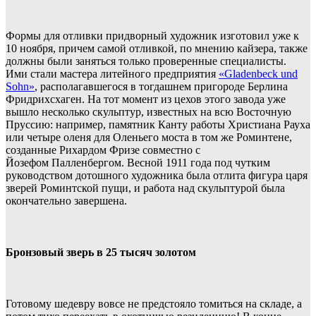
Формы для отливки придворный художник изготовил уже к
10 ноября, причем самой отливкой, по мнению кайзера, также
должны были заняться только проверенные специалисты.
Ими стали мастера литейного предприятия
«Gladenbeck und
Sohn»
, располагавшегося в тогдашнем пригороде Берлина
Фридрихсхаген. На тот момент из цехов этого завода уже
вышло несколько скульптур, известных на всю Восточную
Пруссию: например, памятник Канту работы Христиана Рауха
или четыре оленя для Оленьего моста в том же Роминтене,
созданные Рихардом Фризе совместно с
Йозефом Палленбергом. Весной 1911 года под чутким
руководством дотошного художника была отлита фигура царя
зверей Роминтской пущи, и работа над скульптурой была
окончательно завершена.
Бронзовый зверь в 25 тысяч золотом
Готовому шедевру вовсе не предстояло томиться на складе, а