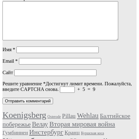
Имя
*
Email
*
Сайт
Решите уравнение
*
Достигнут лимит времени. Пожалуйста,
введите CAPTCHA снова.
+
5
=
9
Koenigsberg
Wehlau
Балтийское
Pillau
Osterode
Вторая мировая война
Велау
побережье
Инстербург
Кранц
Гумбиннен
Куршская коса