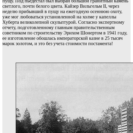
пущу. Под пьедестал был выбран большой гранитный камень
светлого, почти белого цвета. Кайзер Вильгельм II, через
неделю прибывший в пущу на ежегодную осеннюю охоту,
уже мог любоваться установленной на холме у капеллы
Хуберта великолепной скульптурой. Согласно экспертному
отчету, подготовленному главным правительственным
советником по строительству Эрихом Шонертом в 1941 году,
ее изготовление обошлась императорской казне в 25 тысяч
марок золотом, и это без учета стоимости постамента!