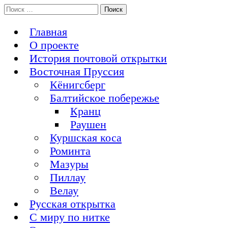
Перейти
Поиск:
История Восточной Пруссии в почтовых открытках и не
к
Открытка из Восточной Пруссии
только
содержимому
Главная
О проекте
История почтовой открытки
Восточная Пруссия
Кёнигсберг
Балтийское побережье
Кранц
Раушен
Куршская коса
Роминта
Мазуры
Пиллау
Велау
Русская открытка
С миру по нитке