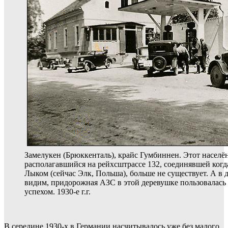
Замелукен (Брюккенталь), крайс Гумбиннен. Этот населё
располагавшийся на рейхсштрассе 132, соединявшей когда
Лыком (сейчас Элк, Польша), больше не существует. А в 
видим, придорожная АЗС в этой деревушке пользовалась
успехом. 1930-е г.г.
В середине 1930-х в Германии насчитывалось уже без малого