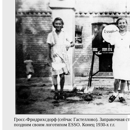
Гросс-Фридрихсдорф (сейчас Гастеллово). З
аправочная с
поздним своим логотипом ESSO. Конец 1930-х г.г.