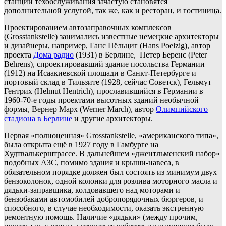
станции техобслуживания зачастую становятся
дополнительной услугой, так же, как и ресторан, и гостиница.
Проектированием автозаправочных комплексов
(Grosstankstelle) занимались известные немецкие архитекторы
и дизайнеры, например, Ганс Пёльциг (Hans Poelzig), автор
проекта
Дома радио
(1931) в Берлине, Петер Беренс (Peter
Behrens), спроектировавший здание посольства Германии
(1912) на Исаакиевской площади в Санкт-Петербурге и
портовый склад в Тильзите (1928, сейчас Советск), Гельмут
Гентрих (Helmut Hentrich), прославившийся в Германии в
1960-70-е годы проектами высотных зданий необычной
формы, Вернер Марх (Werner March), автор
Олимпийского
стадиона в Берлине
и другие архитекторы.
Первая «полноценная» Grosstankstelle, «американского типа»,
была открыта ещё в 1927 году в Гамбурге на
Худтвалькерштрассе. В дальнейшем «джентльменский набор»
подобных АЗС, помимо здания и крыши-навеса, в
обязательном порядке должен был состоять из минимум двух
бензоколонок, одной колонки для розлива моторного масла и
дядьки-заправщика, колдовавшего над моторами и
бензобаками автомобилей добропорядочных бюргеров, и
способного, в случае необходимости, оказать экстренную
ремонтную помощь. Наличие «дядьки» (между прочим,